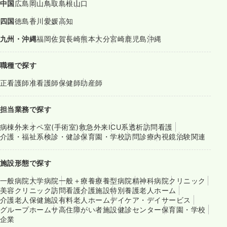
中国
広島
岡山
鳥取
島根
山口
四国
徳島
香川
愛媛
高知
九州・沖縄
福岡
佐賀
長崎
熊本
大分
宮崎
鹿児島
沖縄
職種で探す
正看護師
准看護師
保健師
助産師
担当業務で探す
病棟
外来
オペ室(手術室)
救急外来
ICU系
透析
訪問看護
介護・福祉系
検診・健診
保育園・学校
訪問診療
内視鏡
治験関連
施設形態で探す
一般病院
大学病院
一般＋療養
療養型病院
精神科病院
クリニック
美容クリニック
訪問看護
介護施設
特別養護老人ホーム
介護老人保健施設
有料老人ホーム
デイケア・デイサービス
グループホーム
サ高住
障がい者施設
健診センター
保育園・学校
企業