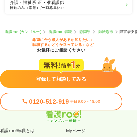
介護・福祉系
正・准看護師
日勤のみ（常勤）
/一時募集休止
看護roo![カンゴルー]
看護roo! 転職
静岡県
御殿場市
障害者支
「希望に合う求人があるか知りたい」
「転職するかどうか迷っている」など
お気軽にご相談ください
登録して相談してみる
0120-512-919
平日9:00～18:00
看護roo!転職とは
Myページ