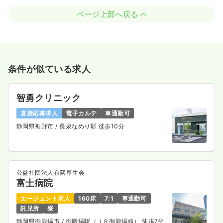
ページ上部へ戻る
条件が似ている求人
智勇クリニック
直接応募求人
電子カルテ
車通勤可
静岡県裾野市
/ 長泉なめり駅 徒歩10分
公益社団法人有隣厚生会
富士病院
エージェント求人
160床
7:1
車通勤可
託児所
寮
静岡県御殿場市
/ 御殿場駅（ＪＲ御殿場線） 徒歩7分