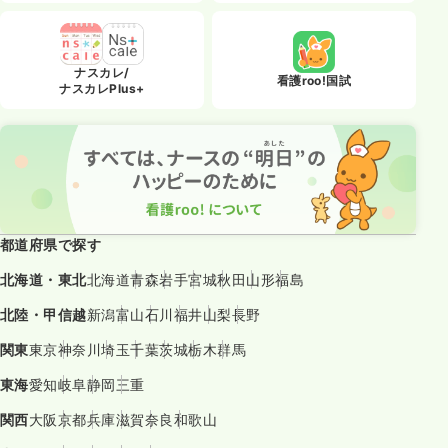
ナスカレ/
看護roo!国試
ナスカレPlus+
都道府県で探す
北海道・東北
北海道
青森
岩手
宮城
秋田
山形
福島
北陸・甲信越
新潟
富山
石川
福井
山梨
長野
関東
東京
神奈川
埼玉
千葉
茨城
栃木
群馬
東海
愛知
岐阜
静岡
三重
関西
大阪
京都
兵庫
滋賀
奈良
和歌山