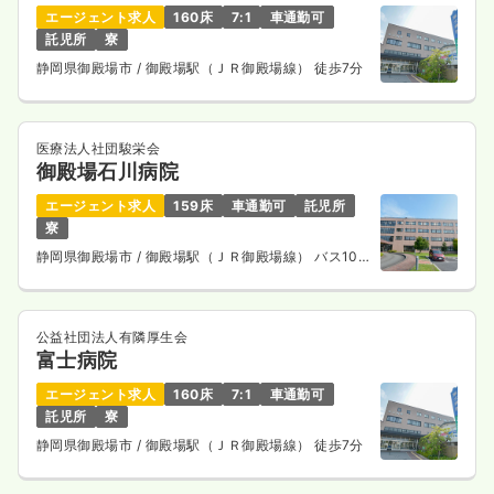
エージェント求人
160床
7:1
車通勤可
託児所
寮
静岡県御殿場市
/ 御殿場駅（ＪＲ御殿場線） 徒歩7分
医療法人社団駿栄会
御殿場石川病院
エージェント求人
159床
車通勤可
託児所
寮
静岡県御殿場市
/ 御殿場駅（ＪＲ御殿場線） バス10
分
公益社団法人有隣厚生会
富士病院
エージェント求人
160床
7:1
車通勤可
託児所
寮
静岡県御殿場市
/ 御殿場駅（ＪＲ御殿場線） 徒歩7分