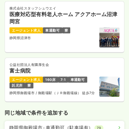
株式会社スタッフシュウエイ
医療対応型有料老人ホーム アクアホーム沼津
岡宮
エージェント求人
車通勤可
寮
静岡県沼津市
公益社団法人有隣厚生会
富士病院
エージェント求人
160床
7:1
車通勤可
託児所
寮
静岡県御殿場市
/ 御殿場駅（ＪＲ御殿場線） 徒歩7分
同じ地域で条件を追加する
静岡県御殿場市
×
車通勤可（駐車場有）
79