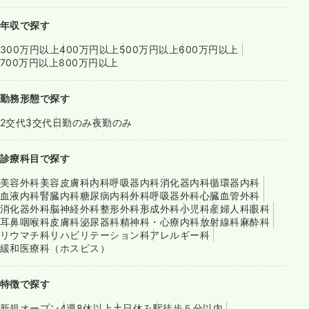
年収で探す
300万円以上
400万円以上
500万円以上
600万円以上
700万円以上
800万円以上
勤務形態で探す
2交代
3交代
日勤のみ
夜勤のみ
診療科目で探す
美容外科
美容皮膚科
内科
呼吸器内科
消化器内科
循環器内科
血液内科
腎臓内科
糖尿病内科
外科
呼吸器外科
心臓血管外科
消化器外科
脳神経外科
整形外科
形成外科
小児科
産婦人科
眼科
耳鼻咽喉科
皮膚科
泌尿器科
精神科・心療内科
放射線科
麻酔科
リウマチ科
リハビリテーション科
アレルギー科
緩和医療科（ホスピス）
特徴で探す
新規オープン
4週8休以上
土日休み
駅徒歩５分以内