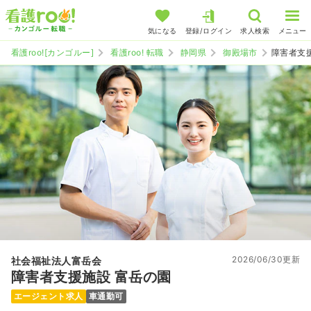
気になる
登録/ログイン
求人検索
メニュー
看護roo![カンゴルー]
看護roo! 転職
静岡県
御殿場市
障害者支
2026/06/30更新
社会福祉法人富岳会
障害者支援施設 富岳の園
エージェント求人
車通勤可