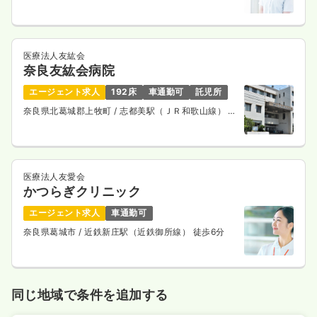
分
医療法人友紘会
奈良友紘会病院
エージェント求人
192床
車通勤可
託児所
奈良県北葛城郡上牧町
/ 志都美駅（ＪＲ和歌山線） 車
6分
医療法人友愛会
かつらぎクリニック
エージェント求人
車通勤可
奈良県葛城市
/ 近鉄新庄駅（近鉄御所線） 徒歩6分
同じ地域で条件を追加する