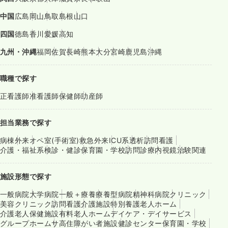
中国
広島
岡山
鳥取
島根
山口
四国
徳島
香川
愛媛
高知
九州・沖縄
福岡
佐賀
長崎
熊本
大分
宮崎
鹿児島
沖縄
職種で探す
正看護師
准看護師
保健師
助産師
担当業務で探す
病棟
外来
オペ室(手術室)
救急外来
ICU系
透析
訪問看護
介護・福祉系
検診・健診
保育園・学校
訪問診療
内視鏡
治験関連
施設形態で探す
一般病院
大学病院
一般＋療養
療養型病院
精神科病院
クリニック
美容クリニック
訪問看護
介護施設
特別養護老人ホーム
介護老人保健施設
有料老人ホーム
デイケア・デイサービス
グループホーム
サ高住
障がい者施設
健診センター
保育園・学校