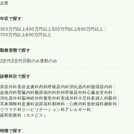
企業
年収で探す
300万円以上
400万円以上
500万円以上
600万円以上
700万円以上
800万円以上
勤務形態で探す
2交代
3交代
日勤のみ
夜勤のみ
診療科目で探す
美容外科
美容皮膚科
内科
呼吸器内科
消化器内科
循環器内科
血液内科
腎臓内科
糖尿病内科
外科
呼吸器外科
心臓血管外科
消化器外科
脳神経外科
整形外科
形成外科
小児科
産婦人科
眼科
耳鼻咽喉科
皮膚科
泌尿器科
精神科・心療内科
放射線科
麻酔科
リウマチ科
リハビリテーション科
アレルギー科
緩和医療科（ホスピス）
特徴で探す