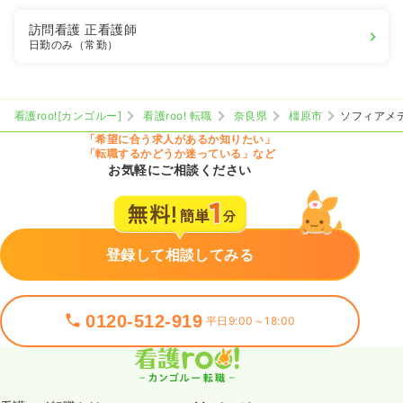
訪問看護
正看護師
日勤のみ（常勤）
看護roo![カンゴルー]
看護roo! 転職
奈良県
橿原市
ソフィアメ
「希望に合う求人があるか知りたい」
「転職するかどうか迷っている」など
お気軽にご相談ください
登録して相談してみる
0120-512-919
平日9:00～18:00