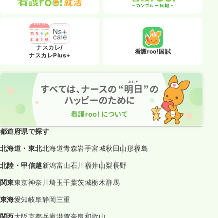
ナスカレ/
看護roo!国試
ナスカレPlus+
都道府県で探す
北海道・東北
北海道
青森
岩手
宮城
秋田
山形
福島
北陸・甲信越
新潟
富山
石川
福井
山梨
長野
関東
東京
神奈川
埼玉
千葉
茨城
栃木
群馬
東海
愛知
岐阜
静岡
三重
関西
大阪
京都
兵庫
滋賀
奈良
和歌山