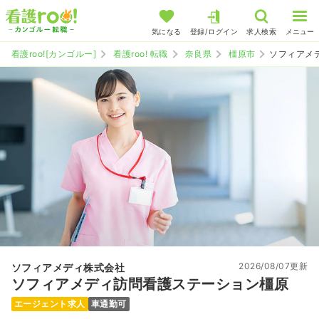
気になる
登録/ログイン
求人検索
メニュー
看護roo![カンゴルー]
看護roo! 転職
奈良県
橿原市
ソフィアメ
2026/08/07更新
ソフィアメディ株式会社
ソフィアメディ訪問看護ステーション橿原
エージェント求人
車通勤可