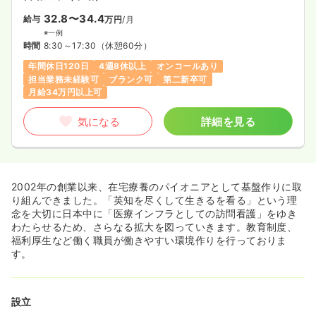
32.8〜34.4
給与
万円
/月
※一例
時間
8:30～17:30
（休憩60分）
年間休日120日
4週8休以上
オンコールあり
担当業務未経験可
ブランク可
第二新卒可
月給34万円以上可
気になる
詳細を見る
2002年の創業以来、在宅療養のパイオニアとして基盤作りに取
り組んできました。「英知を尽くして生きるを看る」という理
念を大切に日本中に「医療インフラとしての訪問看護」をゆき
わたらせるため、さらなる拡大を図っていきます。教育制度、
福利厚生など働く職員が働きやすい環境作りを行っておりま
す。
設立