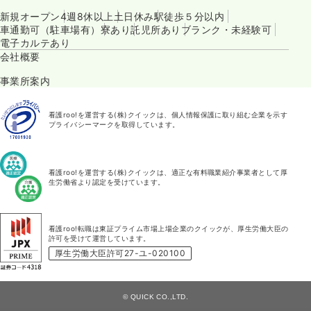
新規オープン
4週8休以上
土日休み
駅徒歩５分以内
車通勤可（駐車場有）
寮あり
託児所あり
ブランク・未経験可
電子カルテあり
会社概要
事業所案内
看護roo!を運営する(株)クイックは、個人情報保護に取り組む企業を示す
プライバシーマークを取得しています。
看護roo!を運営する(株)クイックは、適正な有料職業紹介事業者として厚
生労働省より認定を受けています。
看護roo!転職は東証プライム市場上場企業のクイックが、厚生労働大臣の
許可を受けて運営しています。
厚生労働大臣許可27-ユ-020100
© QUICK CO.,LTD.