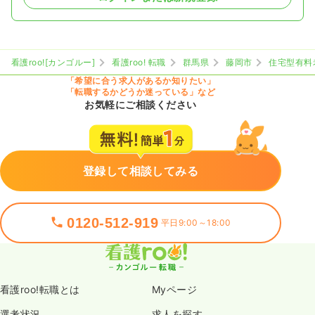
看護roo![カンゴルー]
看護roo! 転職
群馬県
藤岡市
住宅型有料
「希望に合う求人があるか知りたい」
「転職するかどうか迷っている」など
お気軽にご相談ください
登録して相談してみる
0120-512-919
平日9:00～18:00
看護roo!転職とは
Myページ
選考状況
求人を探す