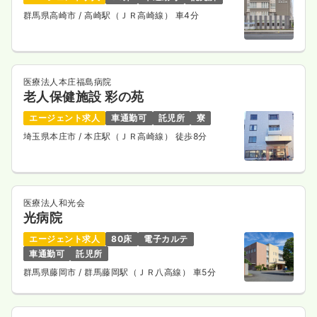
群馬県高崎市
/ 高崎駅（ＪＲ高崎線） 車4分
医療法人本庄福島病院
老人保健施設 彩の苑
エージェント求人
車通勤可
託児所
寮
埼玉県本庄市
/ 本庄駅（ＪＲ高崎線） 徒歩8分
医療法人和光会
光病院
エージェント求人
80床
電子カルテ
車通勤可
託児所
群馬県藤岡市
/ 群馬藤岡駅（ＪＲ八高線） 車5分