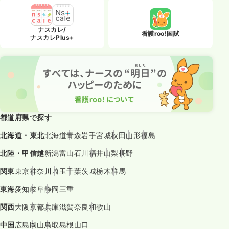
ナスカレ/
看護roo!国試
ナスカレPlus+
都道府県で探す
北海道・東北
北海道
青森
岩手
宮城
秋田
山形
福島
北陸・甲信越
新潟
富山
石川
福井
山梨
長野
関東
東京
神奈川
埼玉
千葉
茨城
栃木
群馬
東海
愛知
岐阜
静岡
三重
関西
大阪
京都
兵庫
滋賀
奈良
和歌山
中国
広島
岡山
鳥取
島根
山口