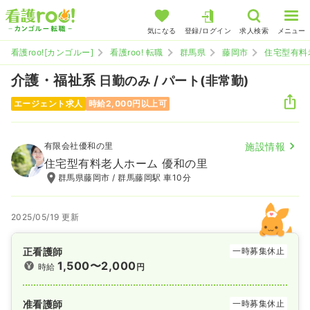
気になる
登録/ログイン
求人検索
メニュー
看護roo![カンゴルー]
看護roo! 転職
群馬県
藤岡市
住宅型有料
介護・福祉系
日勤のみ / パート(非常勤)
エージェント求人
時給2,000円以上可
有限会社優和の里
施設情報
住宅型有料老人ホーム 優和の里
群馬県藤岡市 / 群馬藤岡駅 車10分
2025/05/19 更新
正看護師
一時募集休止
1,500〜2,000
時給
円
准看護師
一時募集休止