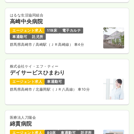
はるな生活協同組合
高崎中央病院
エージェント求人
119床
電子カルテ
車通勤可
託児所
群馬県高崎市
/ 高崎駅（ＪＲ高崎線） 車4分
株式会社ケイ・エフ・ティー
デイサービスひまわり
エージェント求人
車通勤可
群馬県高崎市
/ 北藤岡駅（ＪＲ八高線） 車10分
医療法人刀陽会
綿貫病院
エージェント求人
80床
車通勤可
託児所