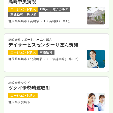
高崎中央病院
エージェント求人
119床
電子カルテ
車通勤可
託児所
群馬県高崎市
/ 高崎駅（ＪＲ高崎線） 車4分
株式会社サポートホームりぼん
デイサービスセンターりぼん筑縄
エージェント求人
車通勤可
群馬県高崎市
/ 北高崎駅（ＪＲ信越本線） 車10分
株式会社ツクイ
ツクイ伊勢崎連取町
エージェント求人
群馬県伊勢崎市