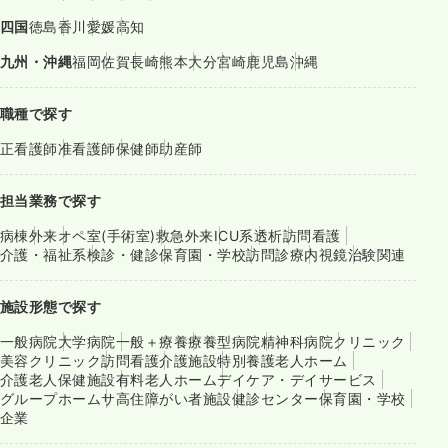
四国
徳島
香川
愛媛
高知
九州・沖縄
福岡
佐賀
長崎
熊本
大分
宮崎
鹿児島
沖縄
職種で探す
正看護師
准看護師
保健師
助産師
担当業務で探す
病棟
外来
オペ室(手術室)
救急外来
ICU系
透析
訪問看護
介護・福祉系
検診・健診
保育園・学校
訪問診療
内視鏡
治験関連
施設形態で探す
一般病院
大学病院
一般＋療養
療養型病院
精神科病院
クリニック
美容クリニック
訪問看護
介護施設
特別養護老人ホーム
介護老人保健施設
有料老人ホーム
デイケア・デイサービス
グループホーム
サ高住
障がい者施設
健診センター
保育園・学校
企業