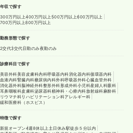
年収で探す
300万円以上
400万円以上
500万円以上
600万円以上
700万円以上
800万円以上
勤務形態で探す
2交代
3交代
日勤のみ
夜勤のみ
診療科目で探す
美容外科
美容皮膚科
内科
呼吸器内科
消化器内科
循環器内科
血液内科
腎臓内科
糖尿病内科
外科
呼吸器外科
心臓血管外科
消化器外科
脳神経外科
整形外科
形成外科
小児科
産婦人科
眼科
耳鼻咽喉科
皮膚科
泌尿器科
精神科・心療内科
放射線科
麻酔科
リウマチ科
リハビリテーション科
アレルギー科
緩和医療科（ホスピス）
特徴で探す
新規オープン
4週8休以上
土日休み
駅徒歩５分以内