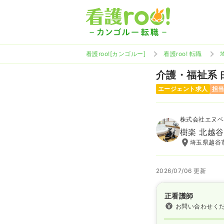
看護roo![カンゴルー]
看護roo! 転職
介護・福祉系
エージェント求人
担
株式会社エヌベ
樹楽 北越谷
埼玉県越谷市
2026/07/06 更新
正看護師
お問い合わせく