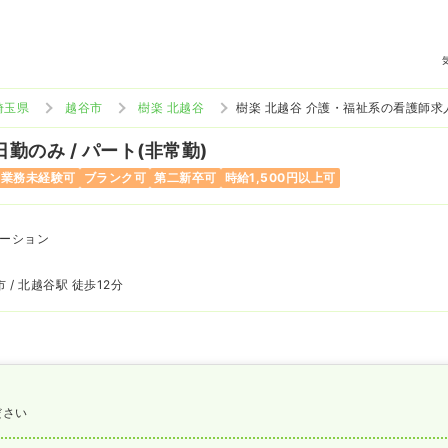
埼玉県
越谷市
樹楽 北越谷
樹楽 北越谷 介護・福祉系の看護師求
日勤のみ / パート(非常勤)
当業務未経験可
ブランク可
第二新卒可
時給1,500円以上可
ーション
 / 北越谷駅 徒歩12分
ださい