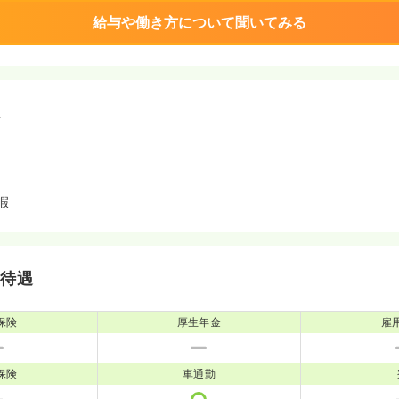
給与や働き方について聞いてみる
境
暇
・待遇
保険
厚生年金
雇
保険
車通勤