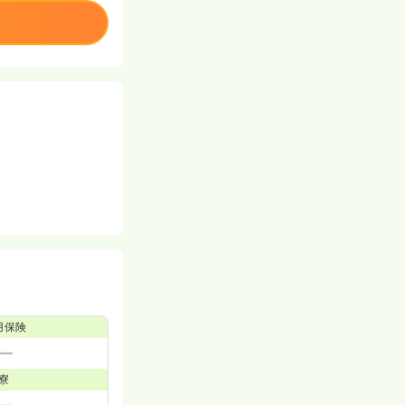
用保険
寮