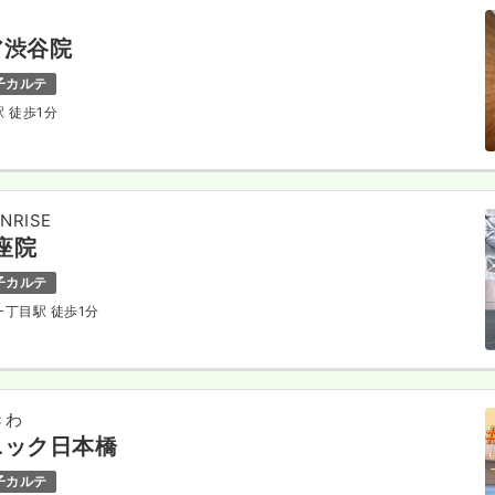
ア渋谷院
子カルテ
駅 徒歩1分
RISE
銀座院
子カルテ
一丁目駅 徒歩1分
きわ
ニック日本橋
子カルテ