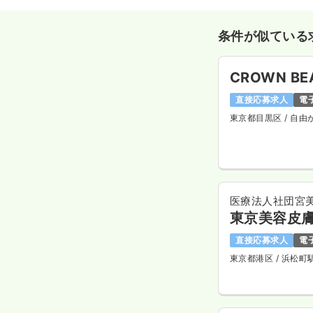
条件が似ている
CROWN BEA
直接応募求人
電
東京都目黒区
/ 自由
医療法人社団宮
東京美容皮
直接応募求人
電
東京都港区
/ 浜松町