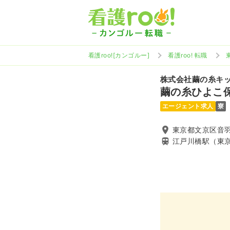
看護roo![カンゴルー]
看護roo! 転職
株式会社繭の糸キ
繭の糸ひよこ
エージェント求人
寮
東京都文京区音羽
江戸川橋駅（東