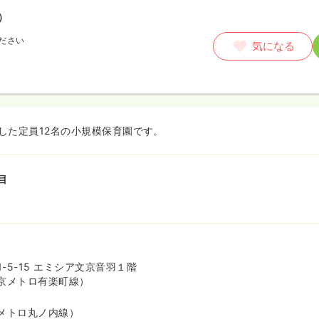
）
ださい
気になる
園した定員12名の小規模保育園です。
目
-5-15 エミシア文京音羽１階
京メトロ有楽町線）
メトロ丸ノ内線）