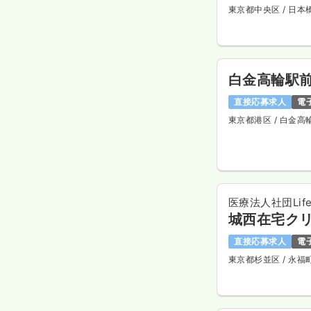
東京都中央区
/ 日本
白金高輪駅
直接応募求人
電
東京都港区
/ 白金高
医療法人社団Life 
城西在宅ク
直接応募求人
電
東京都杉並区
/ 永福