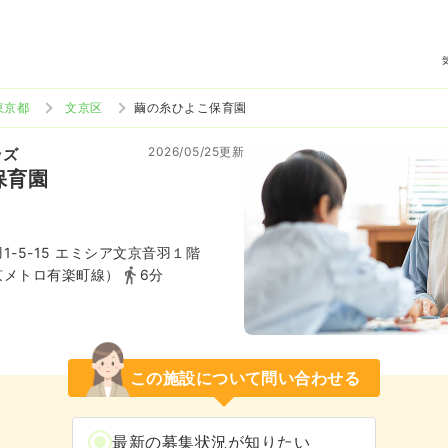
東京都
文京区
繭の糸ひよこ保育園
2026/05/25更新
ッズ
保育園
1-5-15 エミシア文京音羽１階
京メトロ有楽町線）
6分
この施設について問い合わせる
最新の募集状況が知りたい