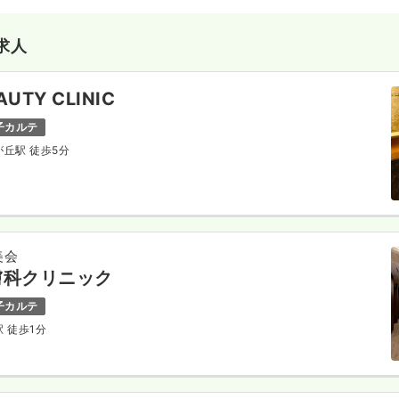
求人
UTY CLINIC
子カルテ
が丘駅 徒歩5分
美会
膚科クリニック
子カルテ
駅 徒歩1分