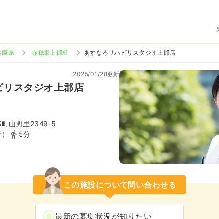
兵庫県
赤穂郡上郡町
あすなろリハビリスタジオ上郡店
2025/01/28更新
ビリスタジオ上郡店
町山野里2349-5
行）
5分
この施設について問い合わせる
最新の募集状況が知りたい