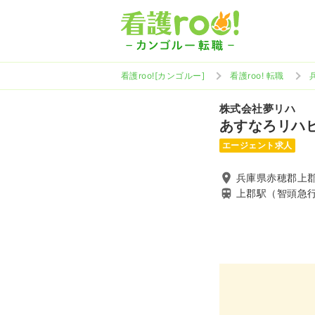
看護roo![カンゴルー]
看護roo! 転職
株式会社夢リハ
あすなろリハ
エージェント求人
兵庫県赤穂郡上郡
上郡駅（智頭急