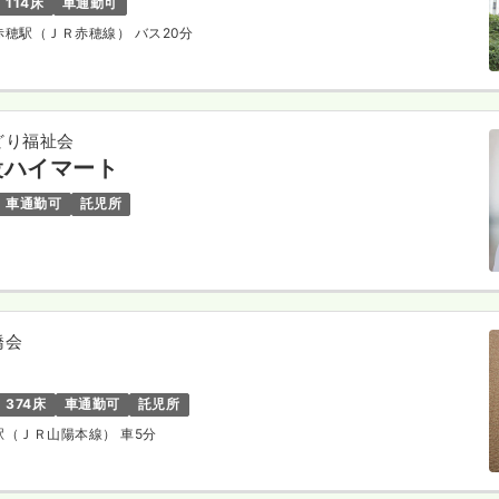
114床
車通勤可
州赤穂駅（ＪＲ赤穂線） バス20分
どり福祉会
設ハイマート
車通勤可
託児所
橋会
374床
車通勤可
託児所
年駅（ＪＲ山陽本線） 車5分