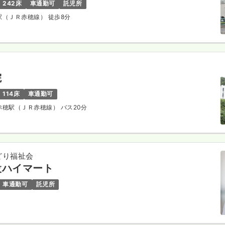
242床
車通勤可
託児所
越駅（ＪＲ赤穂線） 徒歩8分
院
114床
車通勤可
州赤穂駅（ＪＲ赤穂線） バス20分
どり福祉会
設ハイマート
車通勤可
託児所