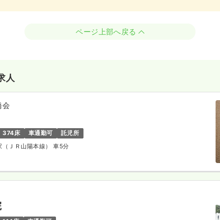
ページ上部へ戻る
求人
橋会
374床
車通勤可
託児所
年駅（ＪＲ山陽本線） 車5分
院