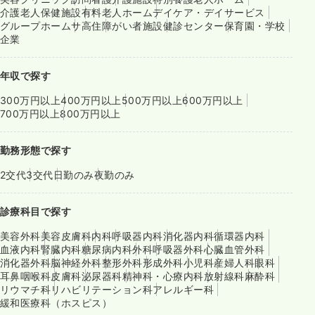
介護老人保健施設
有料老人ホーム
デイケア・デイサービス
グループホーム
サ高住
障がい者施設
健診センター
保育園・学校
企業
年収で探す
300万円以上
400万円以上
500万円以上
600万円以上
700万円以上
800万円以上
勤務形態で探す
2交代
3交代
日勤のみ
夜勤のみ
診療科目で探す
美容外科
美容皮膚科
内科
呼吸器内科
消化器内科
循環器内科
血液内科
腎臓内科
糖尿病内科
外科
呼吸器外科
心臓血管外科
消化器外科
脳神経外科
整形外科
形成外科
小児科
産婦人科
眼科
耳鼻咽喉科
皮膚科
泌尿器科
精神科・心療内科
放射線科
麻酔科
リウマチ科
リハビリテーション科
アレルギー科
緩和医療科（ホスピス）