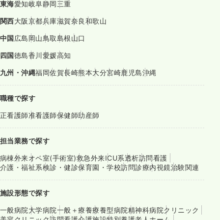
東海
愛知
岐阜
静岡
三重
関西
大阪
京都
兵庫
滋賀
奈良
和歌山
中国
広島
岡山
鳥取
島根
山口
四国
徳島
香川
愛媛
高知
九州・沖縄
福岡
佐賀
長崎
熊本
大分
宮崎
鹿児島
沖縄
職種で探す
正看護師
准看護師
保健師
助産師
担当業務で探す
病棟
外来
オペ室(手術室)
救急外来
ICU系
透析
訪問看護
介護・福祉系
検診・健診
保育園・学校
訪問診療
内視鏡
治験関連
施設形態で探す
一般病院
大学病院
一般＋療養
療養型病院
精神科病院
クリニック
美容クリニック
訪問看護
介護施設
特別養護老人ホーム