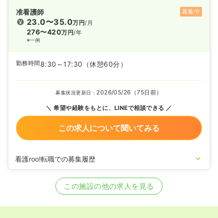
准看護師
募集中
23.0〜35.0
万円
/月
276〜420
万円
/年
※一例
勤務時間
8:30～17:30
（休憩60分）
2026/05/26（75日前）
募集状況更新日：
希望や経験をもとに、LINEで相談できる
この求人について聞いてみる
看護roo!転職での募集履歴
2022/03/31
正・准看護師の募集を開始
2020/09/17
正・准看護師を休止中
この施設の他の求人を見る