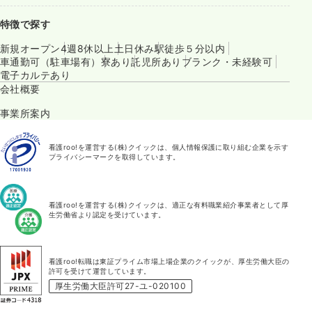
特徴で探す
新規オープン
4週8休以上
土日休み
駅徒歩５分以内
車通勤可（駐車場有）
寮あり
託児所あり
ブランク・未経験可
電子カルテあり
会社概要
事業所案内
看護roo!を運営する(株)クイックは、個人情報保護に取り組む企業を示す
プライバシーマークを取得しています。
看護roo!を運営する(株)クイックは、適正な有料職業紹介事業者として厚
生労働省より認定を受けています。
看護roo!転職は東証プライム市場上場企業のクイックが、厚生労働大臣の
許可を受けて運営しています。
厚生労働大臣許可27-ユ-020100