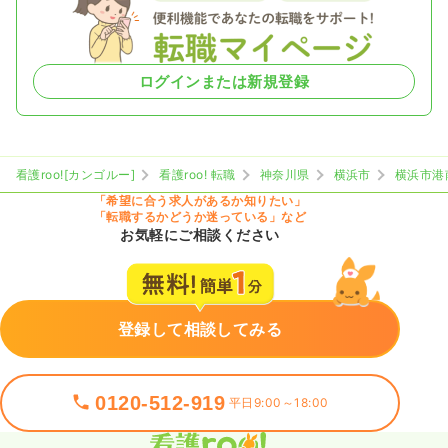
ログインまたは新規登録
看護roo![カンゴルー]
看護roo! 転職
神奈川県
横浜市
横浜市港
「希望に合う求人があるか知りたい」
「転職するかどうか迷っている」など
お気軽にご相談ください
登録して相談してみる
0120-512-919
平日9:00～18:00