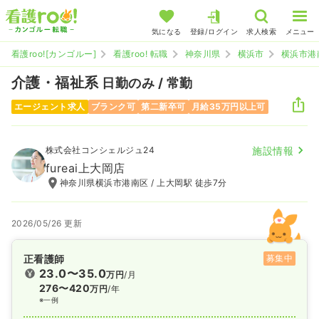
気になる
登録/ログイン
求人検索
メニュー
看護roo![カンゴルー]
看護roo! 転職
神奈川県
横浜市
横浜市港
介護・福祉系
日勤のみ / 常勤
エージェント求人
ブランク可
第二新卒可
月給35万円以上可
株式会社コンシェルジュ24
施設情報
fureai上大岡店
神奈川県横浜市港南区 / 上大岡駅 徒歩7分
2026/05/26 更新
正看護師
募集中
23.0〜35.0
万円
/月
276〜420
万円
/年
※一例