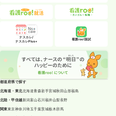
ナスカレ/
看護roo!国試
ナスカレPlus+
都道府県で探す
北海道・東北
北海道
青森
岩手
宮城
秋田
山形
福島
北陸・甲信越
新潟
富山
石川
福井
山梨
長野
関東
東京
神奈川
埼玉
千葉
茨城
栃木
群馬