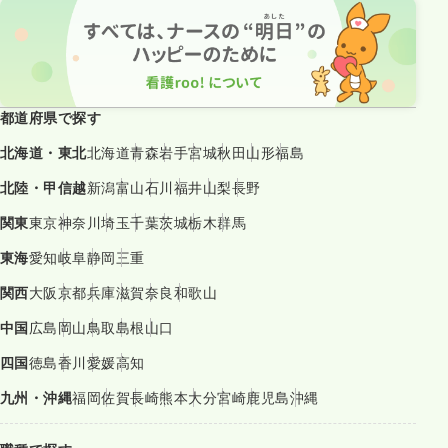
都道府県で探す
北海道・東北
北海道
青森
岩手
宮城
秋田
山形
福島
北陸・甲信越
新潟
富山
石川
福井
山梨
長野
関東
東京
神奈川
埼玉
千葉
茨城
栃木
群馬
東海
愛知
岐阜
静岡
三重
関西
大阪
京都
兵庫
滋賀
奈良
和歌山
中国
広島
岡山
鳥取
島根
山口
四国
徳島
香川
愛媛
高知
九州・沖縄
福岡
佐賀
長崎
熊本
大分
宮崎
鹿児島
沖縄