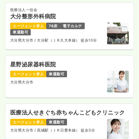
医療法人一信会
大分整形外科病院
エージェント求人
76床
電子カルテ
車通勤可
大分県大分市
/ 大分駅（ＪＲ久大本線） 徒歩10分
星野泌尿器科医院
エージェント求人
車通勤可
大分県大分市
医療法人せきぐち赤ちゃんこどもクリニック
エージェント求人
車通勤可
大分県大分市
/ 高城駅（ＪＲ日豊本線） 徒歩3分