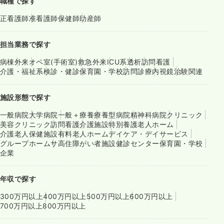
職種で探す
正看護師
准看護師
保健師
助産師
担当業務で探す
病棟
外来
オペ室(手術室)
救急外来
ICU系
透析
訪問看護
介護・福祉系
検診・健診
保育園・学校
訪問診療
内視鏡
治験関連
施設形態で探す
一般病院
大学病院
一般＋療養
療養型病院
精神科病院
クリニック
美容クリニック
訪問看護
介護施設
特別養護老人ホーム
介護老人保健施設
有料老人ホーム
デイケア・デイサービス
グループホーム
サ高住
障がい者施設
健診センター
保育園・学校
企業
年収で探す
300万円以上
400万円以上
500万円以上
600万円以上
700万円以上
800万円以上