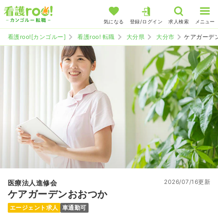
気になる
登録/ログイン
求人検索
メニュー
看護roo![カンゴルー]
看護roo! 転職
大分県
大分市
ケアガーデ
2026/07/16更新
医療法人進修会
ケアガーデンおおつか
エージェント求人
車通勤可