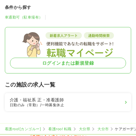
条件から探す
車通勤可（駐車場有）
ログインまたは新規登録
この施設の求人一覧
介護・福祉系
正・准看護師
日勤のみ（常勤）
/一時募集休止
看護roo![カンゴルー]
看護roo! 転職
大分県
大分市
ケアガーデ