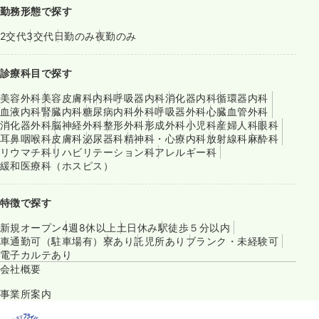
勤務形態で探す
2交代
3交代
日勤のみ
夜勤のみ
診療科目で探す
美容外科
美容皮膚科
内科
呼吸器内科
消化器内科
循環器内科
血液内科
腎臓内科
糖尿病内科
外科
呼吸器外科
心臓血管外科
消化器外科
脳神経外科
整形外科
形成外科
小児科
産婦人科
眼科
耳鼻咽喉科
皮膚科
泌尿器科
精神科・心療内科
放射線科
麻酔科
リウマチ科
リハビリテーション科
アレルギー科
緩和医療科（ホスピス）
特徴で探す
新規オープン
4週8休以上
土日休み
駅徒歩５分以内
車通勤可（駐車場有）
寮あり
託児所あり
ブランク・未経験可
電子カルテあり
会社概要
事業所案内