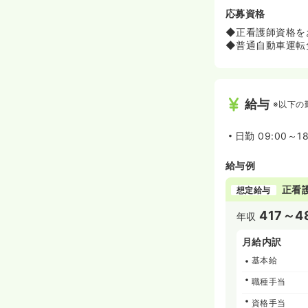
応募資格
◆正看護師資格を
◆普通自動車運転
給与
※以下の
日勤
09:00～1
給与例
正看
想定給与
417～4
年収
月給内訳
基本給
職種手当
資格手当