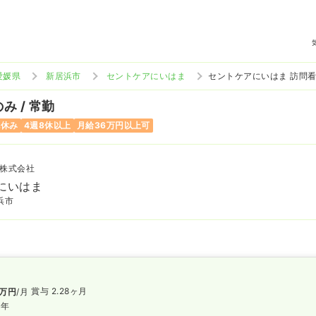
愛媛県
新居浜市
セントケアにいはま
セントケアにいはま 訪問
み / 常勤
祝休み
4週8休以上
月給36万円以上可
株式会社
にいはま
浜市
賞与 2.28ヶ月
万円
/月
/年