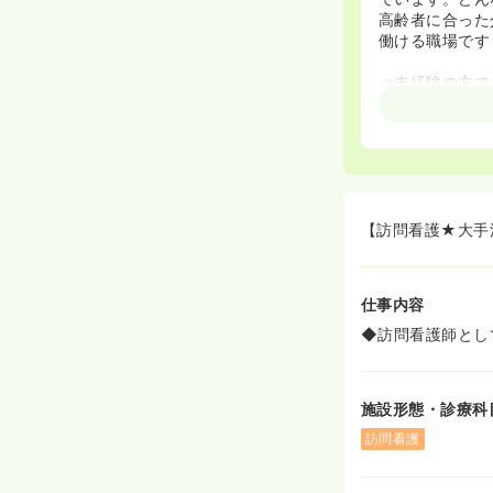
高齢者に合った
働ける職場です
≪未経験の方で
◆入職してから
②先輩の訪問へ
◆未経験の方に
ん「http://
整っています。
ャリアアップし
◆研修は大きく
【訪問看護★大手
日々サービスを
サービスごとに
に求められる思
仕事内容
このような研修
す。
◆訪問看護師とし
施設形態・診療科
訪問看護