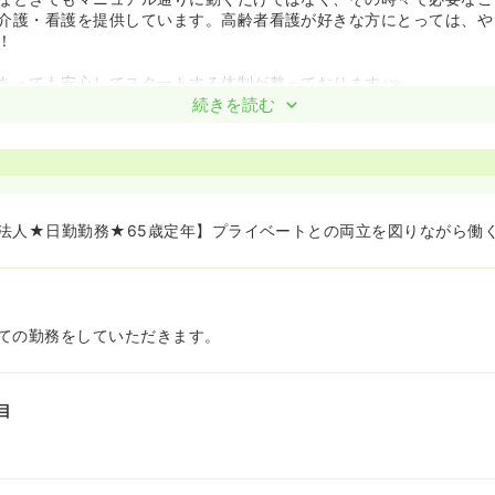
介護・看護を提供しています。高齢者看護が好きな方にとっては、や
！
あっても安心してスタートする体制が整っております♪≫
の流れとしては、①座学による採用時研修（看護師の仕事、業務の
続きを読む
の同行研修（最低2回以上）となります！
対するOJTはもちろん、フィジカルアセスメントのフローチャート
nurse-ai.jimdo.com/」）の開発等も行っており、経験が浅い方に対
また、資格取得補助金制度やその他の教育・研修制度もあり、自己成
たい方へのバックアップが充実しています。
以下の4つがあります。サービスを提供する上ですべての基本となる
法人★日勤勤務★65歳定年】プライベートとの両立を図りながら働く
提供する中で必要となる考え方、知識、技術を習得するための「熟練
求められる専門的考え方、知識、技術を習得するための「専門研修」
考力や知識を習得し、自らの資質の向上をさせるための「マネジメン
体制の中で、その方々の段階にあった研修を受け、スキルアップをす
ての勤務をしていただきます。
目