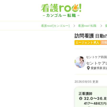
看護roo![カンゴルー]
看護roo! 転職
訪問看護
日勤の
エージェント求人
日
セントケア四国
セントケア
愛媛県新居
2026/08/05 更新
正看護師
32.0〜36.8
417〜486
万円