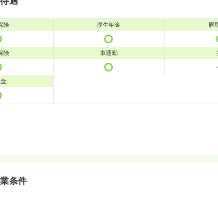
・待遇
保険
厚生年金
雇
保険
車通勤
職金
就業条件