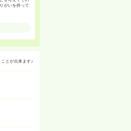
りがいを持って
流れの説明）、
（看護のアイちゃ
するフォロー体制が
長したい方、キ
「基本研修」、
ことが出来ます♪
研修」、職種・
、マネジメント
ト研修」。
ることが出来ま