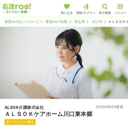
気になる
登録/ログイン
求人検索
メニュー
看護roo![カンゴルー]
看護roo! 転職
埼玉県
川口市
ＡＬＳＯＫ
2026/08/06更新
ALSOK介護株式会社
ＡＬＳＯＫケアホーム川口東本郷
エージェント求人