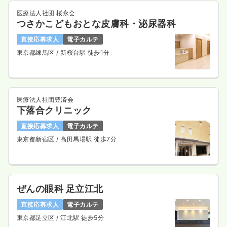
医療法人社団 桜永会
つさかこどもおとな皮膚科・泌尿器科
直接応募求人
電子カルテ
東京都練馬区
/ 新桜台駅 徒歩1分
医療法人社団豊済会
下落合クリニック
直接応募求人
電子カルテ
東京都新宿区
/ 高田馬場駅 徒歩7分
ぜんの眼科 足立江北
直接応募求人
電子カルテ
東京都足立区
/ 江北駅 徒歩5分