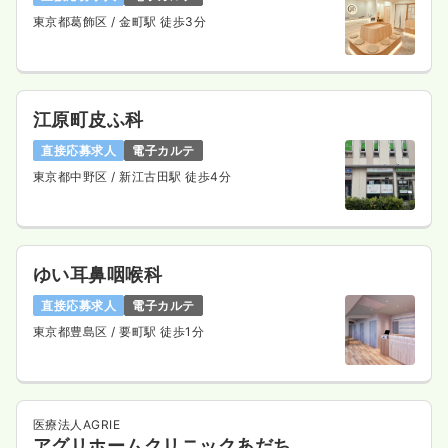
東京都葛飾区
/ 金町駅 徒歩3分
江原町皮ふ科
直接応募求人
電子カルテ
東京都中野区
/ 新江古田駅 徒歩4分
ゆい耳鼻咽喉科
直接応募求人
電子カルテ
東京都豊島区
/ 要町駅 徒歩1分
医療法人AGRIE
アグリホームクリニックあだち