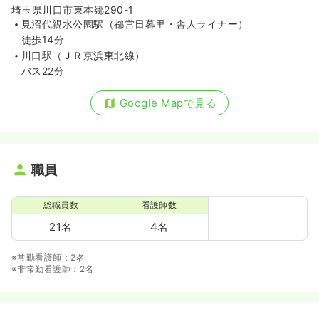
埼玉県川口市東本郷290-1
見沼代親水公園駅（都営日暮里・舎人ライナー）
徒歩14分
川口駅（ＪＲ京浜東北線）
バス22分
Google Mapで見る
職員
総職員数
看護師数
21名
4名
※常勤看護師：2名
※非常勤看護師：2名