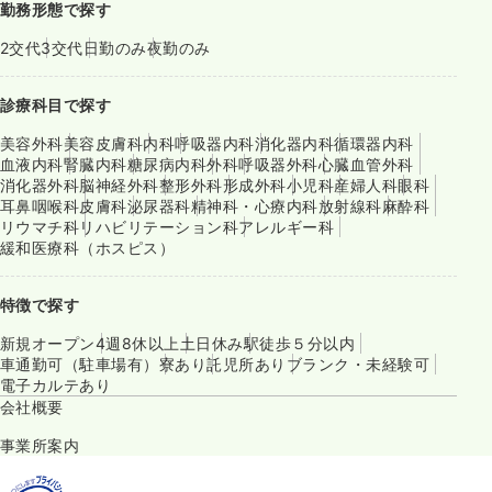
勤務形態で探す
2交代
3交代
日勤のみ
夜勤のみ
診療科目で探す
美容外科
美容皮膚科
内科
呼吸器内科
消化器内科
循環器内科
血液内科
腎臓内科
糖尿病内科
外科
呼吸器外科
心臓血管外科
消化器外科
脳神経外科
整形外科
形成外科
小児科
産婦人科
眼科
耳鼻咽喉科
皮膚科
泌尿器科
精神科・心療内科
放射線科
麻酔科
リウマチ科
リハビリテーション科
アレルギー科
緩和医療科（ホスピス）
特徴で探す
新規オープン
4週8休以上
土日休み
駅徒歩５分以内
車通勤可（駐車場有）
寮あり
託児所あり
ブランク・未経験可
電子カルテあり
会社概要
事業所案内