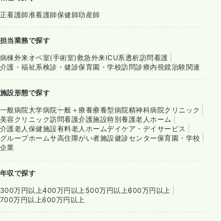
正看護師
准看護師
保健師
助産師
担当業務で探す
病棟
外来
オペ室(手術室)
救急外来
ICU系
透析
訪問看護
介護・福祉系
検診・健診
保育園・学校
訪問診療
内視鏡
治験関連
施設形態で探す
一般病院
大学病院
一般＋療養
療養型病院
精神科病院
クリニック
美容クリニック
訪問看護
介護施設
特別養護老人ホーム
介護老人保健施設
有料老人ホーム
デイケア・デイサービス
グループホーム
サ高住
障がい者施設
健診センター
保育園・学校
企業
年収で探す
300万円以上
400万円以上
500万円以上
600万円以上
700万円以上
800万円以上