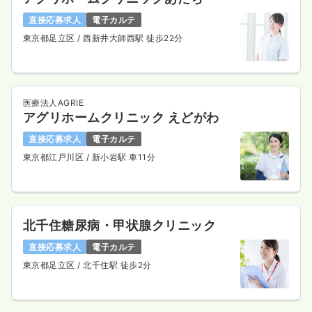
直接応募求人
電子カルテ
東京都足立区
/ 西新井大師西駅 徒歩22分
医療法人AGRIE
アグリホームクリニック えどがわ
直接応募求人
電子カルテ
東京都江戸川区
/ 新小岩駅 車11分
北千住糖尿病・甲状腺クリニック
直接応募求人
電子カルテ
東京都足立区
/ 北千住駅 徒歩2分