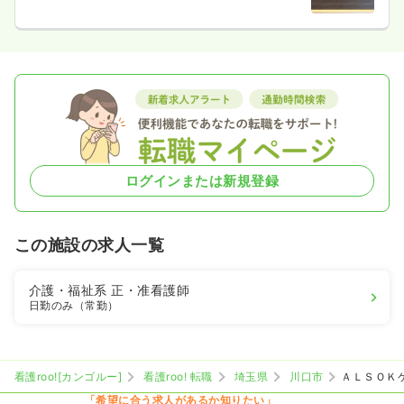
ログインまたは新規登録
この施設の求人一覧
介護・福祉系
正・准看護師
日勤のみ（常勤）
看護roo![カンゴルー]
看護roo! 転職
埼玉県
川口市
ＡＬＳＯＫ
「希望に合う求人があるか知りたい」