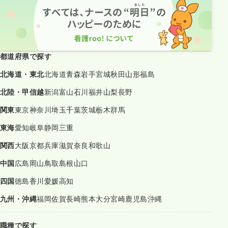
都道府県で探す
北海道・東北
北海道
青森
岩手
宮城
秋田
山形
福島
北陸・甲信越
新潟
富山
石川
福井
山梨
長野
関東
東京
神奈川
埼玉
千葉
茨城
栃木
群馬
東海
愛知
岐阜
静岡
三重
関西
大阪
京都
兵庫
滋賀
奈良
和歌山
中国
広島
岡山
鳥取
島根
山口
四国
徳島
香川
愛媛
高知
九州・沖縄
福岡
佐賀
長崎
熊本
大分
宮崎
鹿児島
沖縄
職種で探す