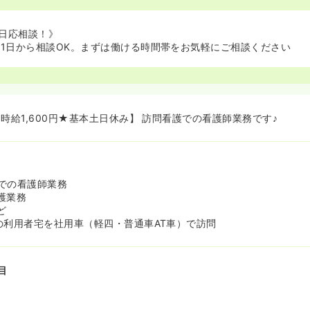
日応相談！》
週1日から相談OK。まずは働ける時間帯をお気軽にご相談ください
時給1,600円★基本土日休み】 訪問看護での看護師業務です♪
での看護師業務
護業務
ど
の利用者宅を社用車（軽四・普通車AT車）で訪問
目