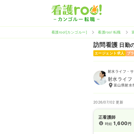
看護roo![カンゴルー]
看護roo! 転職
訪問看護
日勤の
エージェント求人
ブ
射水ライフ・サ
射水ライフ
富山県射水
2026/07/02 更新
正看護師
1,600
時給
円