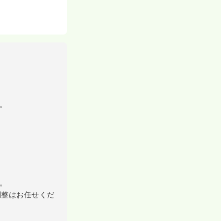
。
。
調整はお任せくだ