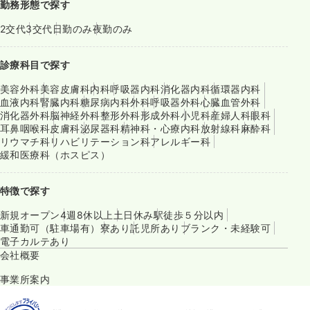
勤務形態で探す
2交代
3交代
日勤のみ
夜勤のみ
診療科目で探す
美容外科
美容皮膚科
内科
呼吸器内科
消化器内科
循環器内科
血液内科
腎臓内科
糖尿病内科
外科
呼吸器外科
心臓血管外科
消化器外科
脳神経外科
整形外科
形成外科
小児科
産婦人科
眼科
耳鼻咽喉科
皮膚科
泌尿器科
精神科・心療内科
放射線科
麻酔科
リウマチ科
リハビリテーション科
アレルギー科
緩和医療科（ホスピス）
特徴で探す
新規オープン
4週8休以上
土日休み
駅徒歩５分以内
車通勤可（駐車場有）
寮あり
託児所あり
ブランク・未経験可
電子カルテあり
会社概要
事業所案内