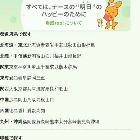
都道府県で探す
北海道・東北
北海道
青森
岩手
宮城
秋田
山形
福島
北陸・甲信越
新潟
富山
石川
福井
山梨
長野
関東
東京
神奈川
埼玉
千葉
茨城
栃木
群馬
東海
愛知
岐阜
静岡
三重
関西
大阪
京都
兵庫
滋賀
奈良
和歌山
中国
広島
岡山
鳥取
島根
山口
四国
徳島
香川
愛媛
高知
九州・沖縄
福岡
佐賀
長崎
熊本
大分
宮崎
鹿児島
沖縄
職種で探す