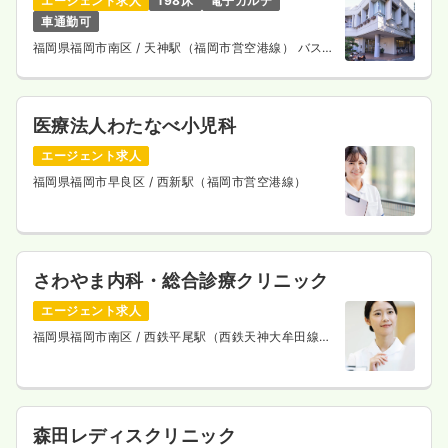
エージェント求人
198床
電子カルテ
車通勤可
福岡県福岡市南区
/ 天神駅（福岡市営空港線） バス
25分
医療法人わたなべ小児科
エージェント求人
福岡県福岡市早良区
/ 西新駅（福岡市営空港線）
さわやま内科・総合診療クリニック
エージェント求人
福岡県福岡市南区
/ 西鉄平尾駅（西鉄天神大牟田線）
徒歩5分
森田レディスクリニック