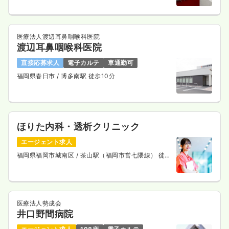
医療法人渡辺耳鼻咽喉科医院
渡辺耳鼻咽喉科医院
直接応募求人
電子カルテ
車通勤可
福岡県春日市
/ 博多南駅 徒歩10分
ほりた内科・透析クリニック
エージェント求人
福岡県福岡市城南区
/ 茶山駅（福岡市営七隈線） 徒歩
2分
医療法人勢成会
井口野間病院