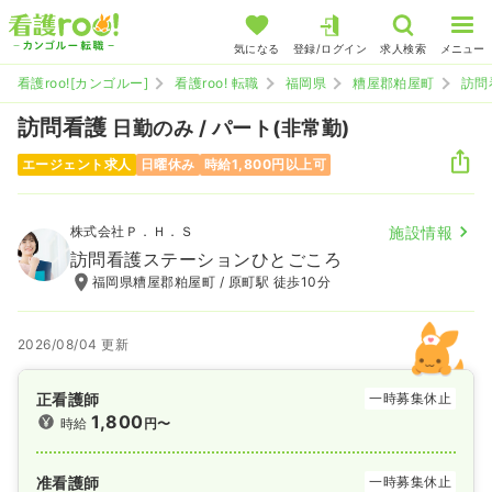
気になる
登録/ログイン
求人検索
メニュー
看護roo![カンゴルー]
看護roo! 転職
福岡県
糟屋郡粕屋町
訪問
訪問看護
日勤のみ / パート(非常勤)
エージェント求人
日曜休み
時給1,800円以上可
株式会社Ｐ．Ｈ．Ｓ
施設情報
訪問看護ステーションひとごころ
福岡県糟屋郡粕屋町 / 原町駅 徒歩10分
2026/08/04 更新
正看護師
一時募集休止
1,800
時給
円〜
准看護師
一時募集休止