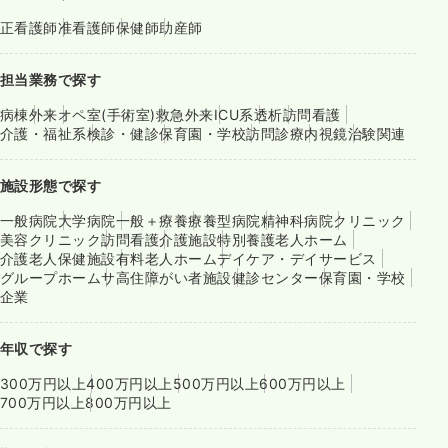
正看護師
准看護師
保健師
助産師
担当業務で探す
病棟
外来
オペ室(手術室)
救急外来
ICU系
透析
訪問看護
介護・福祉系
検診・健診
保育園・学校
訪問診療
内視鏡
治験関連
施設形態で探す
一般病院
大学病院
一般＋療養
療養型病院
精神科病院
クリニック
美容クリニック
訪問看護
介護施設
特別養護老人ホーム
介護老人保健施設
有料老人ホーム
デイケア・デイサービス
グループホーム
サ高住
障がい者施設
健診センター
保育園・学校
企業
年収で探す
300万円以上
400万円以上
500万円以上
600万円以上
700万円以上
800万円以上