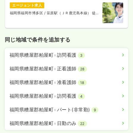
エージェント求人
福岡県福岡市博多区
/ 笹原駅（ＪＲ鹿児島本線） 徒歩
10分
同じ地域で条件を追加する
福岡県糟屋郡粕屋町
×
訪問看護
3
福岡県糟屋郡粕屋町
×
正看護師
28
福岡県糟屋郡粕屋町
×
准看護師
18
福岡県糟屋郡粕屋町
×
訪問看護
4
福岡県糟屋郡粕屋町
×
パート(非常勤)
9
福岡県糟屋郡粕屋町
×
日勤のみ
22