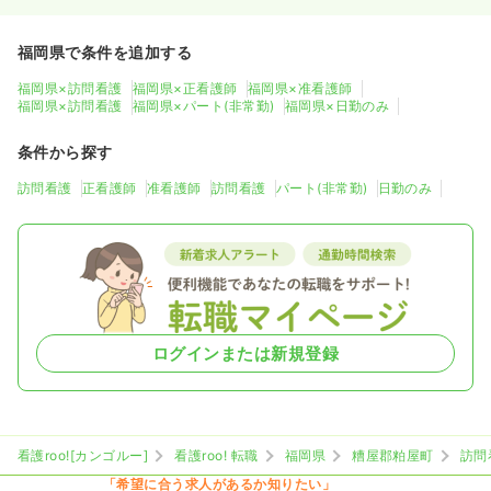
福岡県で条件を追加する
福岡県×訪問看護
福岡県×正看護師
福岡県×准看護師
福岡県×訪問看護
福岡県×パート(非常勤)
福岡県×日勤のみ
条件から探す
訪問看護
正看護師
准看護師
訪問看護
パート(非常勤)
日勤のみ
ログインまたは新規登録
看護roo![カンゴルー]
看護roo! 転職
福岡県
糟屋郡粕屋町
訪問
「希望に合う求人があるか知りたい」