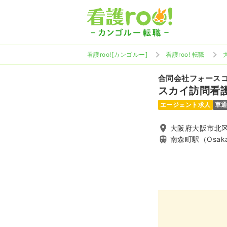
看護roo![カンゴルー]
看護roo! 転職
合同会社フォース
スカイ訪問看
エージェント求人
車
大阪府大阪市北区西
南森町駅（Osak