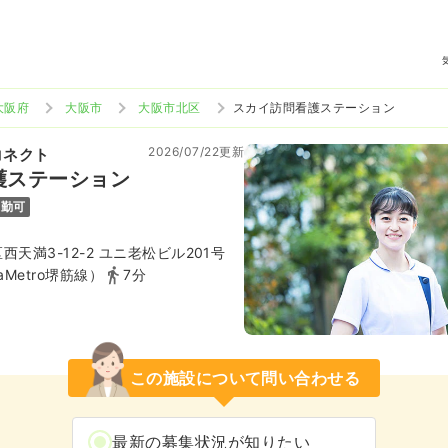
大阪府
大阪市
大阪市北区
スカイ訪問看護ステーション
2026/07/22更新
コネクト
護ステーション
通勤可
天満3-12-2 ユニ老松ビル201号
aMetro堺筋線）
7分
この施設について問い合わせる
最新の募集状況が知りたい