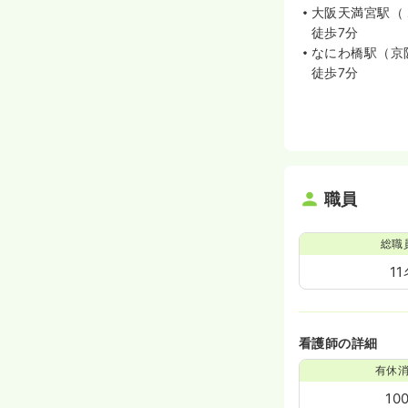
大阪天満宮駅（
徒歩7分
なにわ橋駅（京
徒歩7分
職員
総職
11
看護師の詳細
有休
10