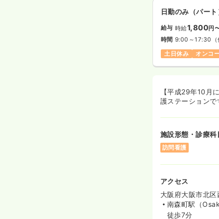
日勤のみ（パート
1,800
給与
時給
円
時間
9:00～17:30
（
土日休み
オンコ
【平成29年10
護ステーションで
施設形態・診療科
訪問看護
アクセス
大阪府大阪市北区西
南森町駅（Osak
徒歩7分