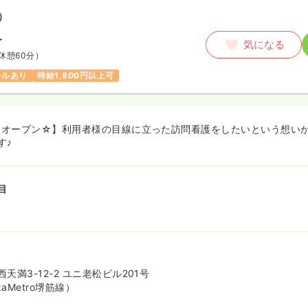
）
〜
気になる
休憩60分）
ールあり
時給1,800円以上可
月にオープン☆】利用者様の目線に立った訪問看護をしたいという想い
す♪
目
天満3-12-2 ユニ老松ビル201号
aMetro堺筋線）