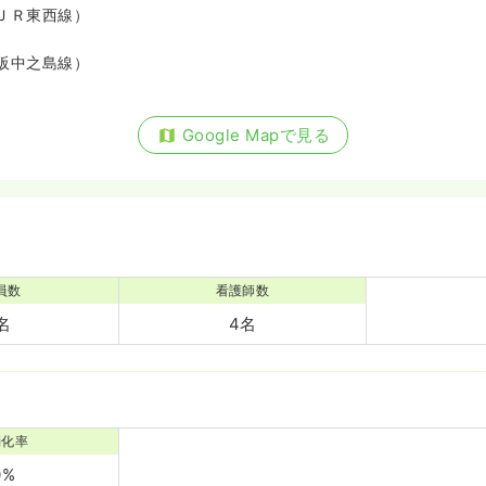
ＪＲ東西線）
阪中之島線）
Google Mapで見る
員数
看護師数
名
4名
消化率
0%