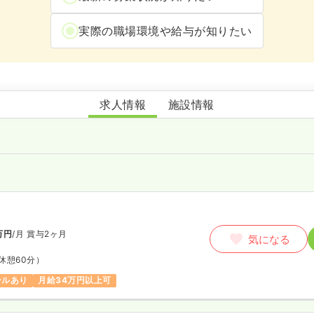
実際の職場環境や給与が知りたい
スカイ訪問看護ステーション
求人情報
施設情報
師
万円
/月
賞与2ヶ月
気になる
休憩60分）
ールあり
月給34万円以上可