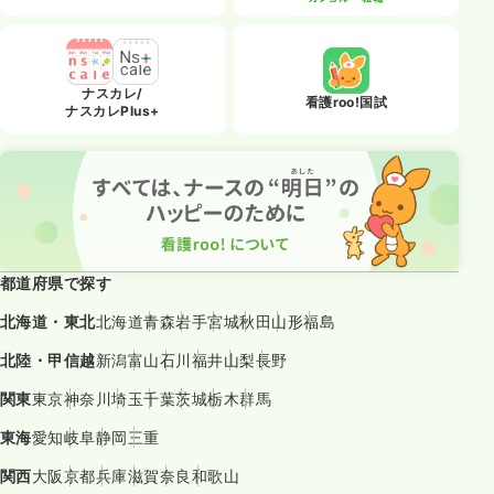
ナスカレ/
看護roo!国試
ナスカレPlus+
都道府県で探す
北海道・東北
北海道
青森
岩手
宮城
秋田
山形
福島
北陸・甲信越
新潟
富山
石川
福井
山梨
長野
関東
東京
神奈川
埼玉
千葉
茨城
栃木
群馬
東海
愛知
岐阜
静岡
三重
関西
大阪
京都
兵庫
滋賀
奈良
和歌山