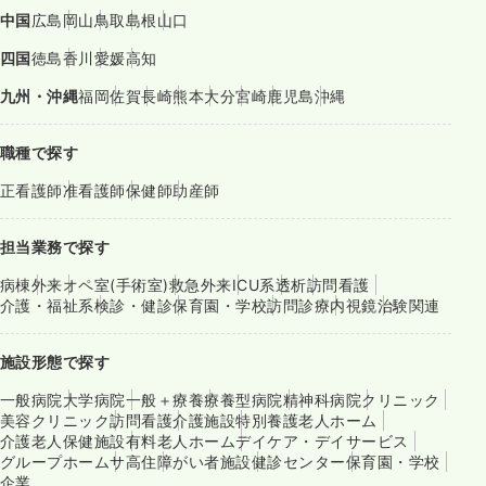
中国
広島
岡山
鳥取
島根
山口
四国
徳島
香川
愛媛
高知
九州・沖縄
福岡
佐賀
長崎
熊本
大分
宮崎
鹿児島
沖縄
職種で探す
正看護師
准看護師
保健師
助産師
担当業務で探す
病棟
外来
オペ室(手術室)
救急外来
ICU系
透析
訪問看護
介護・福祉系
検診・健診
保育園・学校
訪問診療
内視鏡
治験関連
施設形態で探す
一般病院
大学病院
一般＋療養
療養型病院
精神科病院
クリニック
美容クリニック
訪問看護
介護施設
特別養護老人ホーム
介護老人保健施設
有料老人ホーム
デイケア・デイサービス
グループホーム
サ高住
障がい者施設
健診センター
保育園・学校
企業