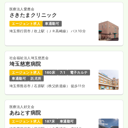
医療法人愛應会
さきたまクリニック
エージェント求人
車通勤可
埼玉県行田市
/ 吹上駅（ＪＲ高崎線） バス10分
社会福祉法人埼玉慈恵会
埼玉慈恵病院
エージェント求人
160床
7:1
電子カルテ
車通勤可
託児所
埼玉県熊谷市
/ 石原駅（秩父鉄道線） 徒歩11分
医療法人好文会
あねとす病院
エージェント求人
187床
車通勤可