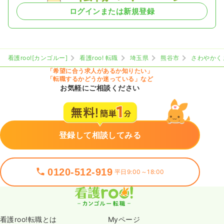
ログインまたは新規登録
看護roo![カンゴルー]
看護roo! 転職
埼玉県
熊谷市
さわやかく
「希望に合う求人があるか知りたい」
「転職するかどうか迷っている」など
お気軽にご相談ください
登録して相談してみる
0120-512-919
平日9:00～18:00
看護roo!転職とは
Myページ