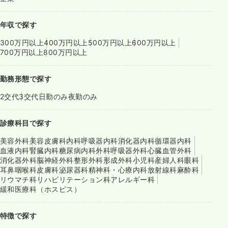
年収で探す
300万円以上
400万円以上
500万円以上
600万円以上
700万円以上
800万円以上
勤務形態で探す
2交代
3交代
日勤のみ
夜勤のみ
診療科目で探す
美容外科
美容皮膚科
内科
呼吸器内科
消化器内科
循環器内科
血液内科
腎臓内科
糖尿病内科
外科
呼吸器外科
心臓血管外科
消化器外科
脳神経外科
整形外科
形成外科
小児科
産婦人科
眼科
耳鼻咽喉科
皮膚科
泌尿器科
精神科・心療内科
放射線科
麻酔科
リウマチ科
リハビリテーション科
アレルギー科
緩和医療科（ホスピス）
特徴で探す