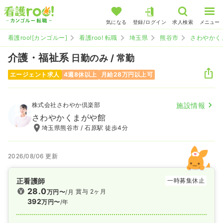
気になる
登録/ログイン
求人検索
メニュー
看護roo![カンゴルー]
看護roo! 転職
埼玉県
熊谷市
さわやかく
介護・福祉系
日勤のみ / 常勤
エージェント求人
4週8休以上
月給28万円以上可
株式会社さわやか倶楽部
施設情報
さわやかくまがや館
埼玉県熊谷市 / 石原駅 徒歩4分
2026/08/06 更新
正看護師
一時募集休止
28.0
賞与 2ヶ月
万円〜
/月
392
万円〜
/年