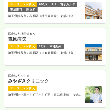
エージェント求人
160床
7:1
電子カルテ
車通勤可
託児所
埼玉県熊谷市
/ 石原駅（秩父鉄道線） 徒歩11分
医療法人社団紘智会
籠原病院
エージェント求人
37床
車通勤可
埼玉県熊谷市
/ 籠原駅（ＪＲ高崎線） 徒歩15分
医療法人娯生会
みやざきクリニック
エージェント求人
埼玉県比企郡小川町
/ 小川町駅（東武東上線） 徒歩7
分