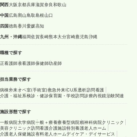
関西
大阪
京都
兵庫
滋賀
奈良
和歌山
中国
広島
岡山
鳥取
島根
山口
四国
徳島
香川
愛媛
高知
九州・沖縄
福岡
佐賀
長崎
熊本
大分
宮崎
鹿児島
沖縄
職種で探す
正看護師
准看護師
保健師
助産師
担当業務で探す
病棟
外来
オペ室(手術室)
救急外来
ICU系
透析
訪問看護
介護・福祉系
検診・健診
保育園・学校
訪問診療
内視鏡
治験関連
施設形態で探す
一般病院
大学病院
一般＋療養
療養型病院
精神科病院
クリニック
美容クリニック
訪問看護
介護施設
特別養護老人ホーム
介護老人保健施設
有料老人ホーム
デイケア・デイサービス