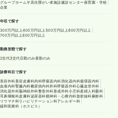
グループホーム
サ高住
障がい者施設
健診センター
保育園・学校
企業
年収で探す
300万円以上
400万円以上
500万円以上
600万円以上
700万円以上
800万円以上
勤務形態で探す
2交代
3交代
日勤のみ
夜勤のみ
診療科目で探す
美容外科
美容皮膚科
内科
呼吸器内科
消化器内科
循環器内科
血液内科
腎臓内科
糖尿病内科
外科
呼吸器外科
心臓血管外科
消化器外科
脳神経外科
整形外科
形成外科
小児科
産婦人科
眼科
耳鼻咽喉科
皮膚科
泌尿器科
精神科・心療内科
放射線科
麻酔科
リウマチ科
リハビリテーション科
アレルギー科
緩和医療科（ホスピス）