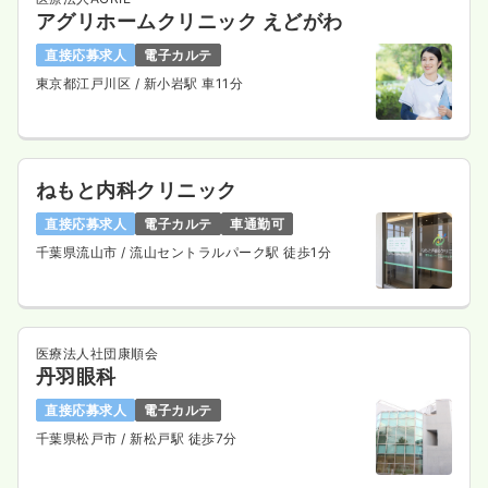
アグリホームクリニック えどがわ
直接応募求人
電子カルテ
東京都江戸川区
/ 新小岩駅 車11分
ねもと内科クリニック
直接応募求人
電子カルテ
車通勤可
千葉県流山市
/ 流山セントラルパーク駅 徒歩1分
医療法人社団康順会
丹羽眼科
直接応募求人
電子カルテ
千葉県松戸市
/ 新松戸駅 徒歩7分