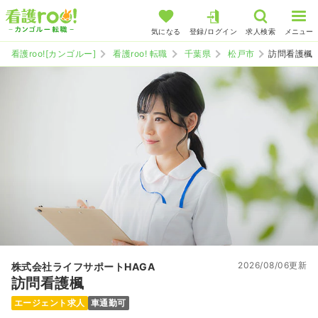
気になる
登録/ログイン
求人検索
メニュー
看護roo![カンゴルー]
看護roo! 転職
千葉県
松戸市
訪問看護楓
2026/08/06更新
株式会社ライフサポートHAGA
訪問看護楓
エージェント求人
車通勤可