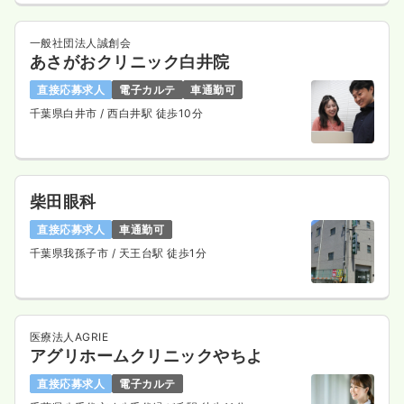
一般社団法人誠創会
あさがおクリニック白井院
直接応募求人
電子カルテ
車通勤可
千葉県白井市
/ 西白井駅 徒歩10分
柴田眼科
直接応募求人
車通勤可
千葉県我孫子市
/ 天王台駅 徒歩1分
医療法人AGRIE
アグリホームクリニックやちよ
直接応募求人
電子カルテ