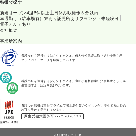
特徴で探す
新規オープン
4週8休以上
土日休み
駅徒歩５分以内
車通勤可（駐車場有）
寮あり
託児所あり
ブランク・未経験可
電子カルテあり
会社概要
事業所案内
看護roo!を運営する(株)クイックは、個人情報保護に取り組む企業を示す
プライバシーマークを取得しています。
看護roo!を運営する(株)クイックは、適正な有料職業紹介事業者として厚
生労働省より認定を受けています。
看護roo!転職は東証プライム市場上場企業のクイックが、厚生労働大臣の
許可を受けて運営しています。
厚生労働大臣許可27-ユ-020100
© QUICK CO.,LTD.