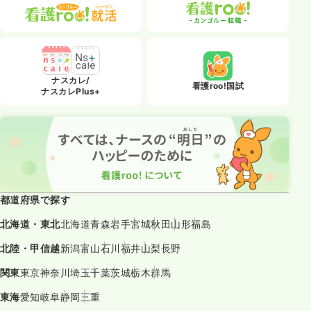
ナスカレ/
看護roo!国試
ナスカレPlus+
都道府県で探す
北海道・東北
北海道
青森
岩手
宮城
秋田
山形
福島
北陸・甲信越
新潟
富山
石川
福井
山梨
長野
関東
東京
神奈川
埼玉
千葉
茨城
栃木
群馬
東海
愛知
岐阜
静岡
三重