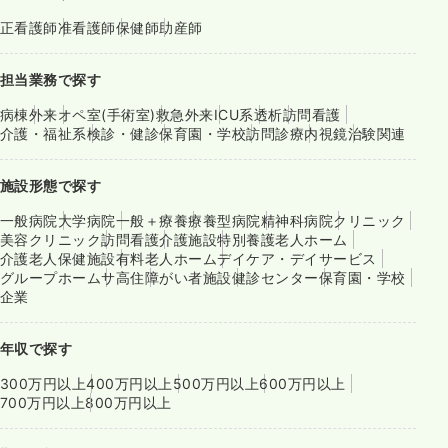
正看護師
准看護師
保健師
助産師
担当業務で探す
病棟
外来
オペ室(手術室)
救急外来
ICU系
透析
訪問看護
介護・福祉系
検診・健診
保育園・学校
訪問診療
内視鏡
治験関連
施設形態で探す
一般病院
大学病院
一般＋療養
療養型病院
精神科病院
クリニック
美容クリニック
訪問看護
介護施設
特別養護老人ホーム
介護老人保健施設
有料老人ホーム
デイケア・デイサービス
グループホーム
サ高住
障がい者施設
健診センター
保育園・学校
企業
年収で探す
300万円以上
400万円以上
500万円以上
600万円以上
700万円以上
800万円以上