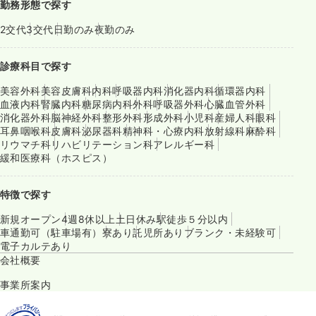
勤務形態で探す
2交代
3交代
日勤のみ
夜勤のみ
診療科目で探す
美容外科
美容皮膚科
内科
呼吸器内科
消化器内科
循環器内科
血液内科
腎臓内科
糖尿病内科
外科
呼吸器外科
心臓血管外科
消化器外科
脳神経外科
整形外科
形成外科
小児科
産婦人科
眼科
耳鼻咽喉科
皮膚科
泌尿器科
精神科・心療内科
放射線科
麻酔科
リウマチ科
リハビリテーション科
アレルギー科
緩和医療科（ホスピス）
特徴で探す
新規オープン
4週8休以上
土日休み
駅徒歩５分以内
車通勤可（駐車場有）
寮あり
託児所あり
ブランク・未経験可
電子カルテあり
会社概要
事業所案内