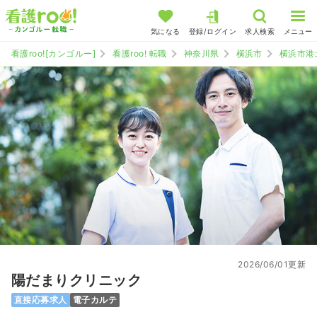
気になる
登録/ログイン
求人検索
メニュー
看護roo![カンゴルー]
看護roo! 転職
神奈川県
横浜市
横浜市港
2026/06/01更新
陽だまりクリニック
直接応募求人
電子カルテ