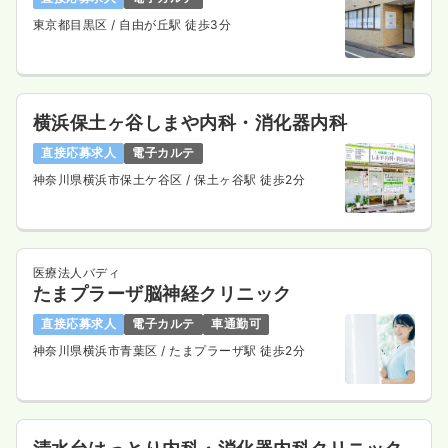
東京都目黒区
/ 自由が丘駅 徒歩3分
横浜保土ヶ谷しまや内科・消化器内科
直接応募求人
電子カルテ
神奈川県横浜市保土ケ谷区
/ 保土ヶ谷駅 徒歩2分
医療法人バディ
たまプラーザ脳神経クリニック
直接応募求人
電子カルテ
車通勤可
神奈川県横浜市青葉区
/ たまプラーザ駅 徒歩2分