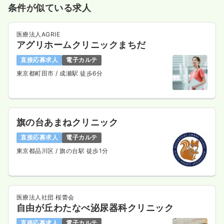
条件が似ている求人
医療法人AGRIE
アグリホームクリニックまちだ
直接応募求人
電子カルテ
東京都町田市
/ 成瀬駅 徒歩6分
旗の台あまねクリニック
直接応募求人
電子カルテ
東京都品川区
/ 旗の台駅 徒歩1分
医療法人社団 桜蕾会
自由が丘わたなべ泌尿器科クリニック
直接応募求人
電子カルテ