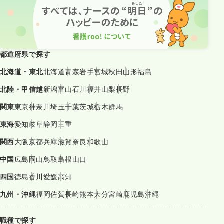
都道府県で探す
北海道・東北
北海道
青森
岩手
宮城
秋田
山形
福島
北陸・甲信越
新潟
富山
石川
福井
山梨
長野
関東
東京
神奈川
埼玉
千葉
茨城
栃木
群馬
東海
愛知
岐阜
静岡
三重
関西
大阪
京都
兵庫
滋賀
奈良
和歌山
中国
広島
岡山
鳥取
島根
山口
四国
徳島
香川
愛媛
高知
九州・沖縄
福岡
佐賀
長崎
熊本
大分
宮崎
鹿児島
沖縄
職種で探す