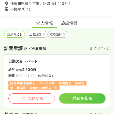
神奈川県横浜市港北区鳥山町1106-2
小机駅
7分
陽だまりクリニック
求人情報
施設情報
絞り込む
正看護師
准看護師
訪問看護
クリニック
正・准看護師
日勤のみ（パート）
2,100
給与
時給
円
時間
9:00～17:00
（休憩60分）
担当業務未経験可
ブランク可
扶養内可
新卒可
第二新卒可
時給2,100円以上可
気になる
詳細を見る