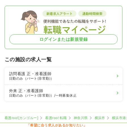
ログインまたは新規登録
この施設の求人一覧
訪問看護
正・准看護師
日勤のみ（パート(非常勤)）
外来
正・准看護師
日勤のみ（パート(非常勤)）
/一時募集休止
看護roo![カンゴルー]
看護roo! 転職
神奈川県
横浜市
横浜市港
「希望に合う求人があるか知りたい」