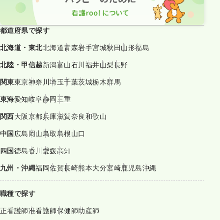
都道府県で探す
北海道・東北
北海道
青森
岩手
宮城
秋田
山形
福島
北陸・甲信越
新潟
富山
石川
福井
山梨
長野
関東
東京
神奈川
埼玉
千葉
茨城
栃木
群馬
東海
愛知
岐阜
静岡
三重
関西
大阪
京都
兵庫
滋賀
奈良
和歌山
中国
広島
岡山
鳥取
島根
山口
四国
徳島
香川
愛媛
高知
九州・沖縄
福岡
佐賀
長崎
熊本
大分
宮崎
鹿児島
沖縄
職種で探す
正看護師
准看護師
保健師
助産師