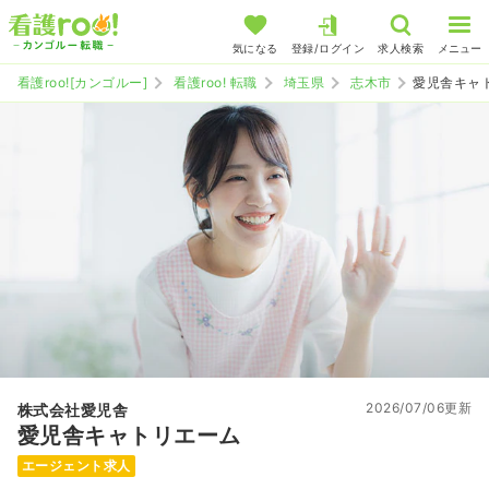
気になる
登録/ログイン
求人検索
メニュー
看護roo![カンゴルー]
看護roo! 転職
埼玉県
志木市
愛児舎キャ
2026/07/06更新
株式会社愛児舎
愛児舎キャトリエーム
エージェント求人