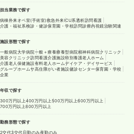
担当業務で探す
病棟
外来
オペ室(手術室)
救急外来
ICU系
透析
訪問看護
介護・福祉系
検診・健診
保育園・学校
訪問診療
内視鏡
治験関連
施設形態で探す
一般病院
大学病院
一般＋療養
療養型病院
精神科病院
クリニック
美容クリニック
訪問看護
介護施設
特別養護老人ホーム
介護老人保健施設
有料老人ホーム
デイケア・デイサービス
グループホーム
サ高住
障がい者施設
健診センター
保育園・学校
企業
年収で探す
300万円以上
400万円以上
500万円以上
600万円以上
700万円以上
800万円以上
勤務形態で探す
2交代
3交代
日勤のみ
夜勤のみ