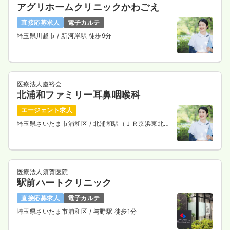
アグリホームクリニックかわごえ
直接応募求人
電子カルテ
埼玉県川越市
/ 新河岸駅 徒歩9分
医療法人慶裕会
北浦和ファミリー耳鼻咽喉科
エージェント求人
埼玉県さいたま市浦和区
/ 北浦和駅（ＪＲ京浜東北
線） 徒歩4分
医療法人須賀医院
駅前ハートクリニック
直接応募求人
電子カルテ
埼玉県さいたま市浦和区
/ 与野駅 徒歩1分