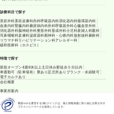
診療科目で探す
美容外科
美容皮膚科
内科
呼吸器内科
消化器内科
循環器内科
血液内科
腎臓内科
糖尿病内科
外科
呼吸器外科
心臓血管外科
消化器外科
脳神経外科
整形外科
形成外科
小児科
産婦人科
眼科
耳鼻咽喉科
皮膚科
泌尿器科
精神科・心療内科
放射線科
麻酔科
リウマチ科
リハビリテーション科
アレルギー科
緩和医療科（ホスピス）
特徴で探す
新規オープン
4週8休以上
土日休み
駅徒歩５分以内
車通勤可（駐車場有）
寮あり
託児所あり
ブランク・未経験可
電子カルテあり
会社概要
事業所案内
看護roo!を運営する(株)クイックは、個人情報保護に取り組む企業を示す
プライバシーマークを取得しています。