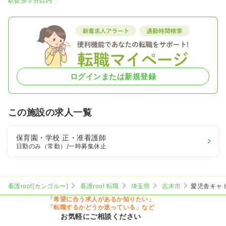
駅徒歩５分以内
ログインまたは新規登録
この施設の求人一覧
保育園・学校
正・准看護師
日勤のみ（常勤）
/一時募集休止
看護roo![カンゴルー]
看護roo! 転職
埼玉県
志木市
愛児舎キャ
「希望に合う求人があるか知りたい」
「転職するかどうか迷っている」など
お気軽にご相談ください