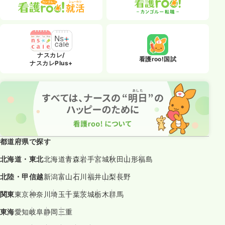
ナスカレ/
看護roo!国試
ナスカレPlus+
都道府県で探す
北海道・東北
北海道
青森
岩手
宮城
秋田
山形
福島
北陸・甲信越
新潟
富山
石川
福井
山梨
長野
関東
東京
神奈川
埼玉
千葉
茨城
栃木
群馬
東海
愛知
岐阜
静岡
三重