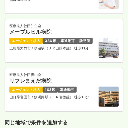
医療法人社団知仁会
メープルヒル病院
エージェント求人
386床
車通勤可
託児所
広島県大竹市
/ 玖波駅（ＪＲ山陽本線） 徒歩11分
医療法人社団青山会
リフレまえだ病院
エージェント求人
108床
車通勤可
山口県岩国市
/ 欽明路駅（ＪＲ岩徳線） 徒歩10分
同じ地域で条件を追加する