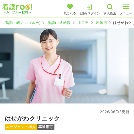
気になる
登録/ログイン
求人検索
メニュー
看護roo![カンゴルー]
看護roo! 転職
山口県
岩国市
はせがわク
2026/06/03更新
はせがわクリニック
エージェント求人
車通勤可