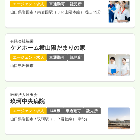
エージェント求人
車通勤可
託児所
山口県岩国市
/ 南岩国駅（ＪＲ山陽本線） 徒歩15分
有限会社福栄
ケアホーム横山陽だまりの家
エージェント求人
車通勤可
託児所
山口県岩国市
医療法人玖玉会
玖珂中央病院
エージェント求人
148床
車通勤可
託児所
山口県岩国市
/ 玖珂駅（ＪＲ岩徳線） 車5分