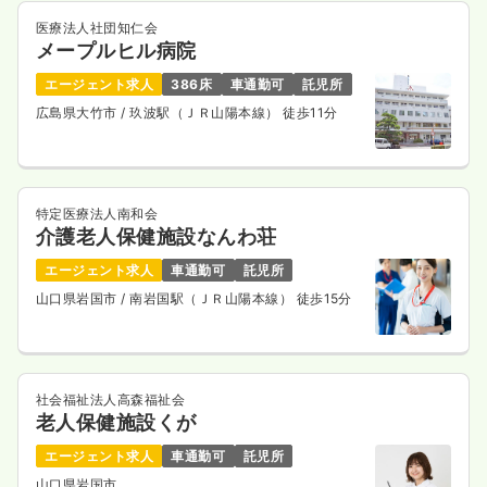
医療法人社団知仁会
メープルヒル病院
エージェント求人
386床
車通勤可
託児所
広島県大竹市
/ 玖波駅（ＪＲ山陽本線） 徒歩11分
特定医療法人南和会
介護老人保健施設なんわ荘
エージェント求人
車通勤可
託児所
山口県岩国市
/ 南岩国駅（ＪＲ山陽本線） 徒歩15分
社会福祉法人高森福祉会
老人保健施設くが
エージェント求人
車通勤可
託児所
山口県岩国市