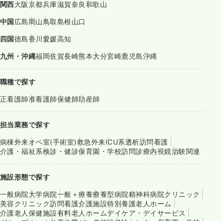
関西
大阪
京都
兵庫
滋賀
奈良
和歌山
中国
広島
岡山
鳥取
島根
山口
四国
徳島
香川
愛媛
高知
九州・沖縄
福岡
佐賀
長崎
熊本
大分
宮崎
鹿児島
沖縄
職種で探す
正看護師
准看護師
保健師
助産師
担当業務で探す
病棟
外来
オペ室(手術室)
救急外来
ICU系
透析
訪問看護
介護・福祉系
検診・健診
保育園・学校
訪問診療
内視鏡
治験関連
施設形態で探す
一般病院
大学病院
一般＋療養
療養型病院
精神科病院
クリニック
美容クリニック
訪問看護
介護施設
特別養護老人ホーム
介護老人保健施設
有料老人ホーム
デイケア・デイサービス