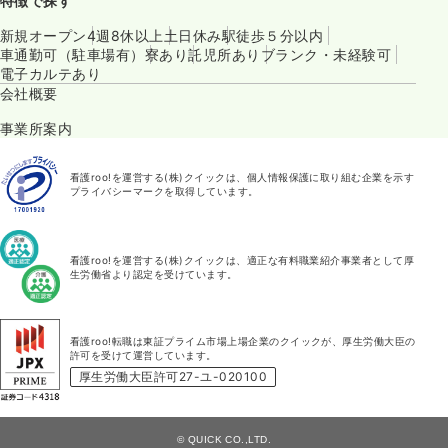
特徴で探す
新規オープン
4週8休以上
土日休み
駅徒歩５分以内
車通勤可（駐車場有）
寮あり
託児所あり
ブランク・未経験可
電子カルテあり
会社概要
事業所案内
看護roo!を運営する(株)クイックは、個人情報保護に取り組む企業を示す
プライバシーマークを取得しています。
看護roo!を運営する(株)クイックは、適正な有料職業紹介事業者として厚
生労働省より認定を受けています。
看護roo!転職は東証プライム市場上場企業のクイックが、厚生労働大臣の
許可を受けて運営しています。
厚生労働大臣許可27-ユ-020100
© QUICK CO.,LTD.