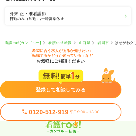
外来
正・准看護師
日勤のみ（常勤）
/一時募集休止
看護roo![カンゴルー]
看護roo! 転職
山口県
岩国市
はせがわク
「希望に合う求人があるか知りたい」
「転職するかどうか迷っている」など
お気軽にご相談ください
登録して相談してみる
0120-512-919
平日9:00～18:00