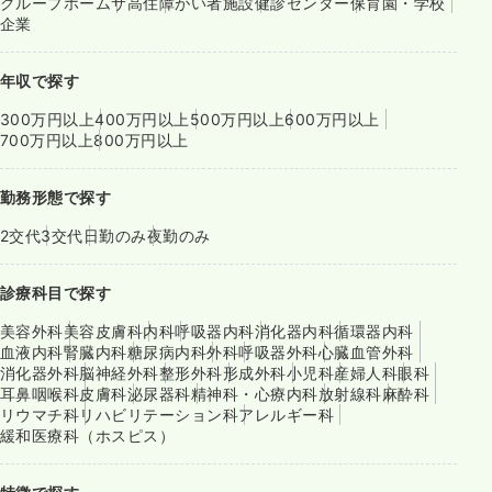
グループホーム
サ高住
障がい者施設
健診センター
保育園・学校
企業
年収で探す
300万円以上
400万円以上
500万円以上
600万円以上
700万円以上
800万円以上
勤務形態で探す
2交代
3交代
日勤のみ
夜勤のみ
診療科目で探す
美容外科
美容皮膚科
内科
呼吸器内科
消化器内科
循環器内科
血液内科
腎臓内科
糖尿病内科
外科
呼吸器外科
心臓血管外科
消化器外科
脳神経外科
整形外科
形成外科
小児科
産婦人科
眼科
耳鼻咽喉科
皮膚科
泌尿器科
精神科・心療内科
放射線科
麻酔科
リウマチ科
リハビリテーション科
アレルギー科
緩和医療科（ホスピス）