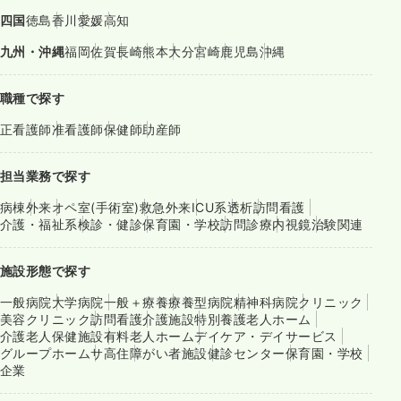
四国
徳島
香川
愛媛
高知
九州・沖縄
福岡
佐賀
長崎
熊本
大分
宮崎
鹿児島
沖縄
職種で探す
正看護師
准看護師
保健師
助産師
担当業務で探す
病棟
外来
オペ室(手術室)
救急外来
ICU系
透析
訪問看護
介護・福祉系
検診・健診
保育園・学校
訪問診療
内視鏡
治験関連
施設形態で探す
一般病院
大学病院
一般＋療養
療養型病院
精神科病院
クリニック
美容クリニック
訪問看護
介護施設
特別養護老人ホーム
介護老人保健施設
有料老人ホーム
デイケア・デイサービス
グループホーム
サ高住
障がい者施設
健診センター
保育園・学校
企業