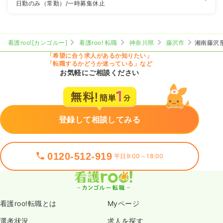
日勤のみ（常勤）
/一時募集休止
看護roo![カンゴルー]
看護roo! 転職
神奈川県
藤沢市
湘南藤沢
「希望に合う求人があるか知りたい」
「転職するかどうか迷っている」など
お気軽にご相談ください
登録して相談してみる
0120-512-919
平日9:00～18:00
看護roo!転職とは
Myページ
選考状況
求人を探す