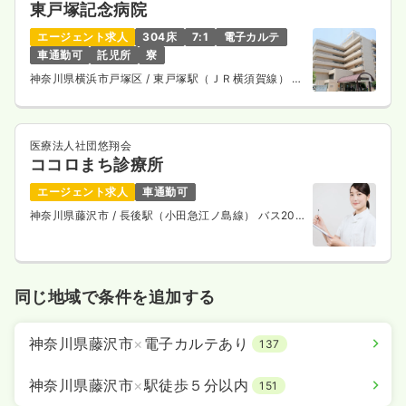
東戸塚記念病院
エージェント求人
304床
7:1
電子カルテ
車通勤可
託児所
寮
神奈川県横浜市戸塚区
/ 東戸塚駅（ＪＲ横須賀線） 徒
歩4分
医療法人社団悠翔会
ココロまち診療所
エージェント求人
車通勤可
神奈川県藤沢市
/ 長後駅（小田急江ノ島線） バス20
分
同じ地域で条件を追加する
神奈川県藤沢市
×
電子カルテあり
137
神奈川県藤沢市
×
駅徒歩５分以内
151