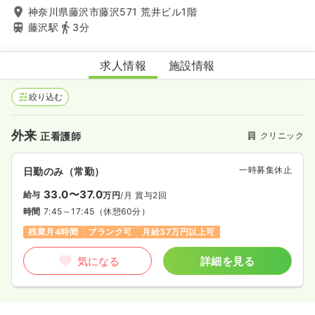
神奈川県藤沢市藤沢571 荒井ビル1階
藤沢駅
3分
湘南藤沢形成外科クリニックR
求人情報
施設情報
絞り込む
外来
クリニック
正看護師
一時募集休止
日勤のみ（常勤）
33.0〜37.0
給与
万円
/月
賞与2回
時間
7:45～17:45
（休憩60分）
残業月4時間
ブランク可
月給37万円以上可
気になる
詳細を見る