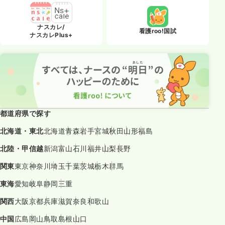
ナスカレ/
看護roo!国試
ナスカレPlus+
都道府県で探す
北海道・東北
北海道
青森
岩手
宮城
秋田
山形
福島
北陸・甲信越
新潟
富山
石川
福井
山梨
長野
関東
東京
神奈川
埼玉
千葉
茨城
栃木
群馬
東海
愛知
岐阜
静岡
三重
関西
大阪
京都
兵庫
滋賀
奈良
和歌山
中国
広島
岡山
鳥取
島根
山口