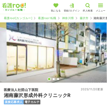
気になる
登録/ログイン
求人検索
メニュー
看護roo![カンゴルー]
看護roo! 転職
神奈川県
藤沢市
湘南藤沢
2025/11/20更新
医療法人社団山下医院
湘南藤沢形成外科クリニックR
直接応募求人
電子カルテ