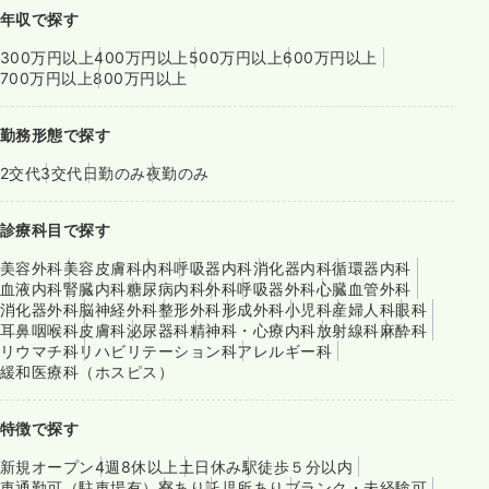
年収で探す
300万円以上
400万円以上
500万円以上
600万円以上
700万円以上
800万円以上
勤務形態で探す
2交代
3交代
日勤のみ
夜勤のみ
診療科目で探す
美容外科
美容皮膚科
内科
呼吸器内科
消化器内科
循環器内科
血液内科
腎臓内科
糖尿病内科
外科
呼吸器外科
心臓血管外科
消化器外科
脳神経外科
整形外科
形成外科
小児科
産婦人科
眼科
耳鼻咽喉科
皮膚科
泌尿器科
精神科・心療内科
放射線科
麻酔科
リウマチ科
リハビリテーション科
アレルギー科
緩和医療科（ホスピス）
特徴で探す
新規オープン
4週8休以上
土日休み
駅徒歩５分以内
車通勤可（駐車場有）
寮あり
託児所あり
ブランク・未経験可