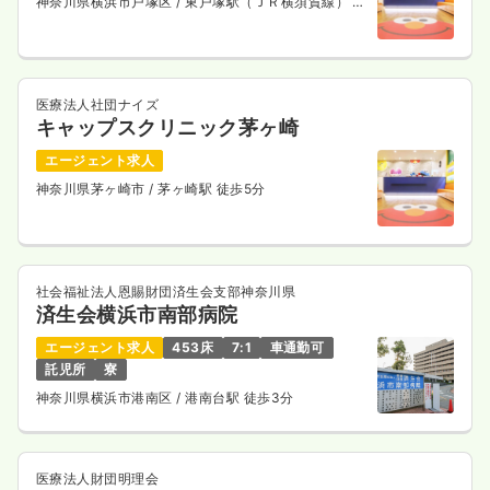
神奈川県横浜市戸塚区
/ 東戸塚駅（ＪＲ横須賀線） 徒
歩13分
医療法人社団ナイズ
キャップスクリニック茅ヶ崎
エージェント求人
神奈川県茅ヶ崎市
/ 茅ヶ崎駅 徒歩5分
社会福祉法人恩賜財団済生会支部神奈川県
済生会横浜市南部病院
エージェント求人
453床
7:1
車通勤可
託児所
寮
神奈川県横浜市港南区
/ 港南台駅 徒歩3分
医療法人財団明理会