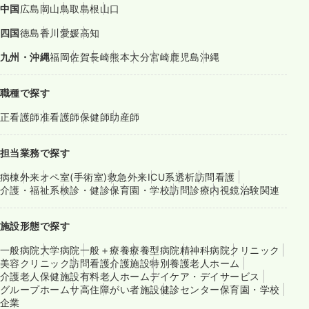
中国
広島
岡山
鳥取
島根
山口
四国
徳島
香川
愛媛
高知
九州・沖縄
福岡
佐賀
長崎
熊本
大分
宮崎
鹿児島
沖縄
職種で探す
正看護師
准看護師
保健師
助産師
担当業務で探す
病棟
外来
オペ室(手術室)
救急外来
ICU系
透析
訪問看護
介護・福祉系
検診・健診
保育園・学校
訪問診療
内視鏡
治験関連
施設形態で探す
一般病院
大学病院
一般＋療養
療養型病院
精神科病院
クリニック
美容クリニック
訪問看護
介護施設
特別養護老人ホーム
介護老人保健施設
有料老人ホーム
デイケア・デイサービス
グループホーム
サ高住
障がい者施設
健診センター
保育園・学校
企業