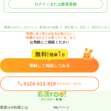
ログインまたは新規登録
看護roo![カンゴルー]
看護roo! 転職
東京都
北区
赤羽ひだまり
「希望に合う求人があるか知りたい」
「転職するかどうか迷っている」など
お気軽にご相談ください
登録して相談してみる
0120-512-919
平日9:00～18:00
看護roo!転職とは
Myページ