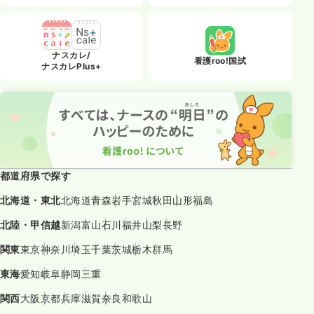
ナスカレ/
看護roo!国試
ナスカレPlus+
都道府県で探す
北海道・東北
北海道
青森
岩手
宮城
秋田
山形
福島
北陸・甲信越
新潟
富山
石川
福井
山梨
長野
関東
東京
神奈川
埼玉
千葉
茨城
栃木
群馬
東海
愛知
岐阜
静岡
三重
関西
大阪
京都
兵庫
滋賀
奈良
和歌山