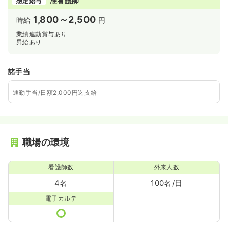
准看護師
想定給与
1,800～2,500
時給
円
業績連動賞与あり
昇給あり
諸手当
通勤手当/日額2,000円迄支給
職場の環境
看護師数
外来人数
4名
100名/日
電子カルテ