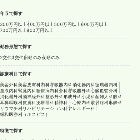
年収で探す
300万円以上
400万円以上
500万円以上
600万円以上
700万円以上
800万円以上
勤務形態で探す
2交代
3交代
日勤のみ
夜勤のみ
診療科目で探す
美容外科
美容皮膚科
内科
呼吸器内科
消化器内科
循環器内科
血液内科
腎臓内科
糖尿病内科
外科
呼吸器外科
心臓血管外科
消化器外科
脳神経外科
整形外科
形成外科
小児科
産婦人科
眼科
耳鼻咽喉科
皮膚科
泌尿器科
精神科・心療内科
放射線科
麻酔科
リウマチ科
リハビリテーション科
アレルギー科
緩和医療科（ホスピス）
特徴で探す