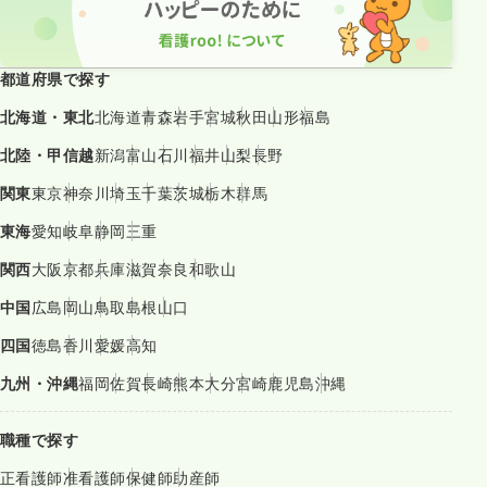
都道府県で探す
北海道・東北
北海道
青森
岩手
宮城
秋田
山形
福島
北陸・甲信越
新潟
富山
石川
福井
山梨
長野
関東
東京
神奈川
埼玉
千葉
茨城
栃木
群馬
東海
愛知
岐阜
静岡
三重
関西
大阪
京都
兵庫
滋賀
奈良
和歌山
中国
広島
岡山
鳥取
島根
山口
四国
徳島
香川
愛媛
高知
九州・沖縄
福岡
佐賀
長崎
熊本
大分
宮崎
鹿児島
沖縄
職種で探す
正看護師
准看護師
保健師
助産師