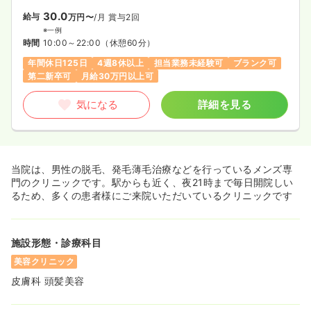
30.0
給与
万円〜
/月
賞与2回
※一例
時間
10:00～22:00
（休憩60分）
年間休日125日
4週8休以上
担当業務未経験可
ブランク可
第二新卒可
月給30万円以上可
気になる
詳細を見る
当院は、男性の脱毛、発毛薄毛治療などを行っているメンズ専
門のクリニックです。駅からも近く、夜21時まで毎日開院しい
るため、多くの患者様にご来院いただいているクリニックです
施設形態・診療科目
美容クリニック
皮膚科 頭髪美容