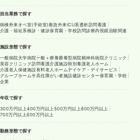
担当業務で探す
病棟
外来
オペ室(手術室)
救急外来
ICU系
透析
訪問看護
介護・福祉系
検診・健診
保育園・学校
訪問診療
内視鏡
治験関連
施設形態で探す
一般病院
大学病院
一般＋療養
療養型病院
精神科病院
クリニック
美容クリニック
訪問看護
介護施設
特別養護老人ホーム
介護老人保健施設
有料老人ホーム
デイケア・デイサービス
グループホーム
サ高住
障がい者施設
健診センター
保育園・学校
企業
年収で探す
300万円以上
400万円以上
500万円以上
600万円以上
700万円以上
800万円以上
勤務形態で探す