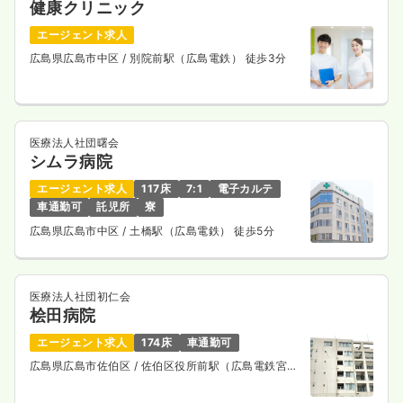
健康クリニック
エージェント求人
広島県広島市中区
/ 別院前駅（広島電鉄） 徒歩3分
医療法人社団曙会
シムラ病院
エージェント求人
117床
7:1
電子カルテ
車通勤可
託児所
寮
広島県広島市中区
/ 土橋駅（広島電鉄） 徒歩5分
医療法人社団初仁会
桧田病院
エージェント求人
174床
車通勤可
広島県広島市佐伯区
/ 佐伯区役所前駅（広島電鉄宮島
線） 徒歩6分