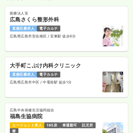
医療法人安
広島さくら整形外科
直接応募求人
電子カルテ
広島県広島市安佐南区
/ 安東駅 徒歩6分
大手町こぶけ内科クリニック
直接応募求人
電子カルテ
広島県広島市中区
/ 中電前駅 徒歩1分
広島中央保健生活協同組合
福島生協病院
エージェント求人
165床
車通勤可
託児所
寮