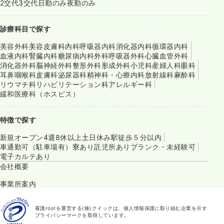
2交代
3交代
日勤のみ
夜勤のみ
診療科目で探す
美容外科
美容皮膚科
内科
呼吸器内科
消化器内科
循環器内科
血液内科
腎臓内科
糖尿病内科
外科
呼吸器外科
心臓血管外科
消化器外科
脳神経外科
整形外科
形成外科
小児科
産婦人科
眼科
耳鼻咽喉科
皮膚科
泌尿器科
精神科・心療内科
放射線科
麻酔科
リウマチ科
リハビリテーション科
アレルギー科
緩和医療科（ホスピス）
特徴で探す
新規オープン
4週8休以上
土日休み
駅徒歩５分以内
車通勤可（駐車場有）
寮あり
託児所あり
ブランク・未経験可
電子カルテあり
会社概要
事業所案内
看護roo!を運営する(株)クイックは、個人情報保護に取り組む企業を示す
プライバシーマークを取得しています。