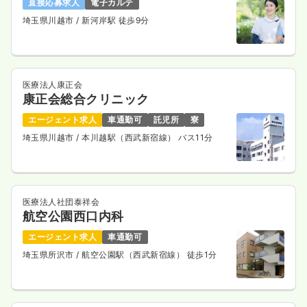
直接応募求人
電子カルテ
埼玉県川越市
/ 新河岸駅 徒歩9分
医療法人康正会
康正会総合クリニック
エージェント求人
車通勤可
託児所
寮
埼玉県川越市
/ 本川越駅（西武新宿線） バス11分
医療法人社団泰祥会
航空公園西口内科
エージェント求人
車通勤可
埼玉県所沢市
/ 航空公園駅（西武新宿線） 徒歩1分