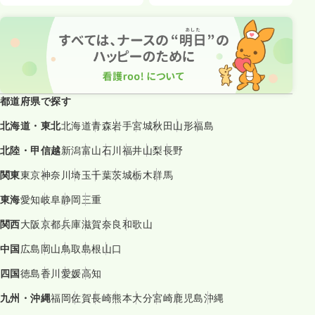
都道府県で探す
北海道・東北
北海道
青森
岩手
宮城
秋田
山形
福島
北陸・甲信越
新潟
富山
石川
福井
山梨
長野
関東
東京
神奈川
埼玉
千葉
茨城
栃木
群馬
東海
愛知
岐阜
静岡
三重
関西
大阪
京都
兵庫
滋賀
奈良
和歌山
中国
広島
岡山
鳥取
島根
山口
四国
徳島
香川
愛媛
高知
九州・沖縄
福岡
佐賀
長崎
熊本
大分
宮崎
鹿児島
沖縄