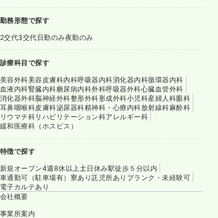
勤務形態で探す
2交代
3交代
日勤のみ
夜勤のみ
診療科目で探す
美容外科
美容皮膚科
内科
呼吸器内科
消化器内科
循環器内科
血液内科
腎臓内科
糖尿病内科
外科
呼吸器外科
心臓血管外科
消化器外科
脳神経外科
整形外科
形成外科
小児科
産婦人科
眼科
耳鼻咽喉科
皮膚科
泌尿器科
精神科・心療内科
放射線科
麻酔科
リウマチ科
リハビリテーション科
アレルギー科
緩和医療科（ホスピス）
特徴で探す
新規オープン
4週8休以上
土日休み
駅徒歩５分以内
車通勤可（駐車場有）
寮あり
託児所あり
ブランク・未経験可
電子カルテあり
会社概要
事業所案内