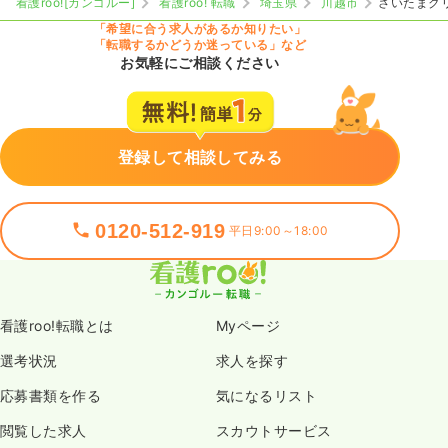
看護roo![カンゴルー]
看護roo! 転職
埼玉県
川越市
さいたまク
「希望に合う求人があるか知りたい」
「転職するかどうか迷っている」など
お気軽にご相談ください
登録して相談してみる
0120-512-919
平日9:00～18:00
看護roo!転職とは
Myページ
選考状況
求人を探す
応募書類を作る
気になるリスト
閲覧した求人
スカウトサービス