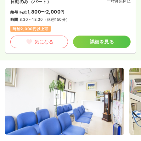
一時募集休止
日勤のみ（パート）
1,800〜2,000
給与
時給
円
時間
8:30～18:30
（休憩150分）
時給2,000円以上可
気になる
詳細を見る