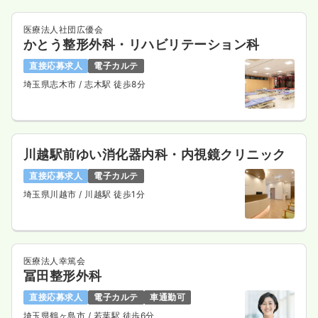
医療法人社団広優会
かとう整形外科・リハビリテーション科
直接応募求人
電子カルテ
埼玉県志木市
/ 志木駅 徒歩8分
川越駅前ゆい消化器内科・内視鏡クリニック
直接応募求人
電子カルテ
埼玉県川越市
/ 川越駅 徒歩1分
医療法人幸篤会
冨田整形外科
直接応募求人
電子カルテ
車通勤可
埼玉県鶴ヶ島市
/ 若葉駅 徒歩6分