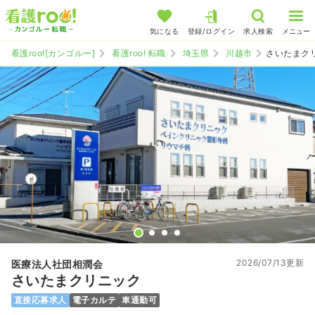
気になる
登録/ログイン
求人検索
メニュー
看護roo![カンゴルー]
看護roo! 転職
埼玉県
川越市
さいたまク
2026/07/13更新
医療法人社団相潤会
さいたまクリニック
直接応募求人
電子カルテ
車通勤可