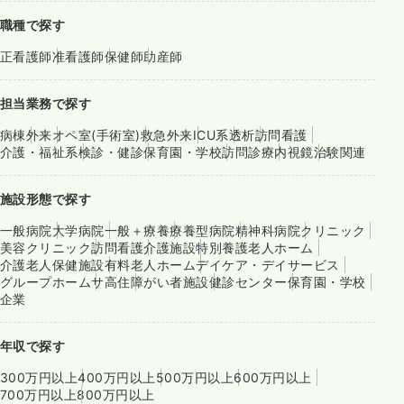
職種で探す
正看護師
准看護師
保健師
助産師
担当業務で探す
病棟
外来
オペ室(手術室)
救急外来
ICU系
透析
訪問看護
介護・福祉系
検診・健診
保育園・学校
訪問診療
内視鏡
治験関連
施設形態で探す
一般病院
大学病院
一般＋療養
療養型病院
精神科病院
クリニック
美容クリニック
訪問看護
介護施設
特別養護老人ホーム
介護老人保健施設
有料老人ホーム
デイケア・デイサービス
グループホーム
サ高住
障がい者施設
健診センター
保育園・学校
企業
年収で探す
300万円以上
400万円以上
500万円以上
600万円以上
700万円以上
800万円以上