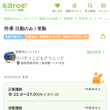
気になる
登録/ログイン
求人検索
メニュー
看護roo![カンゴルー]
看護roo! 転職
静岡県
島田市
リバティこ
外来
日勤のみ / 常勤
直接応募求人
日祝休み
年間休日120日
月給27万円以上可
医療法人リバティ
施設情報
リバティこどもクリニック
静岡県島田市 / 島田駅 バス10分
2025/08/22 更新
正看護師
一時募集休止
23.0〜27.0
賞与 2回
万円
/月
准看護師
一時募集休止