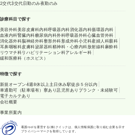
2交代
3交代
日勤のみ
夜勤のみ
診療科目で探す
美容外科
美容皮膚科
内科
呼吸器内科
消化器内科
循環器内科
血液内科
腎臓内科
糖尿病内科
外科
呼吸器外科
心臓血管外科
消化器外科
脳神経外科
整形外科
形成外科
小児科
産婦人科
眼科
耳鼻咽喉科
皮膚科
泌尿器科
精神科・心療内科
放射線科
麻酔科
リウマチ科
リハビリテーション科
アレルギー科
緩和医療科（ホスピス）
特徴で探す
新規オープン
4週8休以上
土日休み
駅徒歩５分以内
車通勤可（駐車場有）
寮あり
託児所あり
ブランク・未経験可
電子カルテあり
会社概要
事業所案内
看護roo!を運営する(株)クイックは、個人情報保護に取り組む企業を示す
プライバシーマークを取得しています。