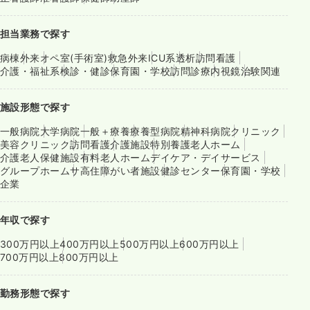
担当業務で探す
病棟
外来
オペ室(手術室)
救急外来
ICU系
透析
訪問看護
介護・福祉系
検診・健診
保育園・学校
訪問診療
内視鏡
治験関連
施設形態で探す
一般病院
大学病院
一般＋療養
療養型病院
精神科病院
クリニック
美容クリニック
訪問看護
介護施設
特別養護老人ホーム
介護老人保健施設
有料老人ホーム
デイケア・デイサービス
グループホーム
サ高住
障がい者施設
健診センター
保育園・学校
企業
年収で探す
300万円以上
400万円以上
500万円以上
600万円以上
700万円以上
800万円以上
勤務形態で探す