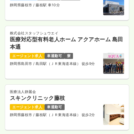
静岡県藤枝市
/ 藤枝駅 車10分
株式会社スタッフシュウエイ
医療対応型有料老人ホーム アクアホーム 島田
本通
エージェント求人
車通勤可
寮
静岡県島田市
/ 島田駅（ＪＲ東海道本線） 徒歩9分
医療法人静麗会
スキンクリニック藤枝
エージェント求人
車通勤可
静岡県藤枝市
/ 藤枝駅（ＪＲ東海道本線） 徒歩2分