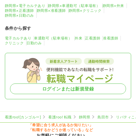
静岡県×電子カルテあり
静岡県×車通勤可（駐車場有）
静岡県×外来
静岡県×正看護師
静岡県×准看護師
静岡県×クリニック
静岡県×日勤のみ
条件から探す
電子カルテあり
車通勤可（駐車場有）
外来
正看護師
准看護師
クリニック
日勤のみ
ログインまたは新規登録
看護roo![カンゴルー]
看護roo! 転職
静岡県
島田市
リバティこ
「希望に合う求人があるか知りたい」
「転職するかどうか迷っている」など
お気軽にご相談ください