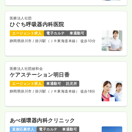
医療法人社団
ひぐち呼吸器内科医院
エージェント求人
電子カルテ
車通勤可
静岡県掛川市
/ 掛川駅（ＪＲ東海道本線） 徒歩10分
医療法人社団綾和会
ケアステーション明日香
エージェント求人
車通勤可
託児所
静岡県掛川市
/ 掛川駅（ＪＲ東海道本線） 徒歩18分
あべ循環器内科クリニック
直接応募求人
電子カルテ
車通勤可