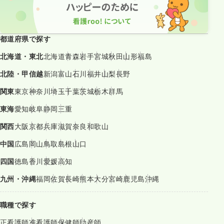
都道府県で探す
北海道・東北
北海道
青森
岩手
宮城
秋田
山形
福島
北陸・甲信越
新潟
富山
石川
福井
山梨
長野
関東
東京
神奈川
埼玉
千葉
茨城
栃木
群馬
東海
愛知
岐阜
静岡
三重
関西
大阪
京都
兵庫
滋賀
奈良
和歌山
中国
広島
岡山
鳥取
島根
山口
四国
徳島
香川
愛媛
高知
九州・沖縄
福岡
佐賀
長崎
熊本
大分
宮崎
鹿児島
沖縄
職種で探す
正看護師
准看護師
保健師
助産師