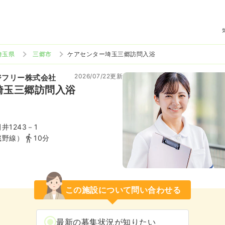
埼玉県
三郷市
ケアセンター埼玉三郷訪問入浴
2026/07/22更新
ジフリー株式会社
埼玉三郷訪問入浴
井1243－1
蔵野線）
10分
この施設について問い合わせる
最新の募集状況が知りたい