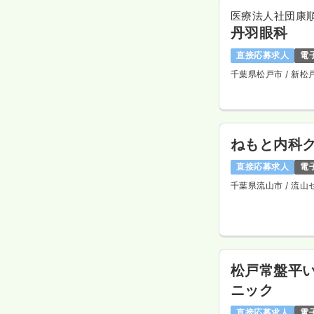
医療法人社団康
丹羽眼科
直接応募求人
電
千葉県松戸市
/ 新松
ねもと内科
直接応募求人
電
千葉県流山市
/ 流
松戸常盤平
ニック
直接応募求人
電