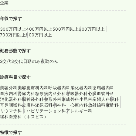
企業
年収で探す
300万円以上
400万円以上
500万円以上
600万円以上
700万円以上
800万円以上
勤務形態で探す
2交代
3交代
日勤のみ
夜勤のみ
診療科目で探す
美容外科
美容皮膚科
内科
呼吸器内科
消化器内科
循環器内科
血液内科
腎臓内科
糖尿病内科
外科
呼吸器外科
心臓血管外科
消化器外科
脳神経外科
整形外科
形成外科
小児科
産婦人科
眼科
耳鼻咽喉科
皮膚科
泌尿器科
精神科・心療内科
放射線科
麻酔科
リウマチ科
リハビリテーション科
アレルギー科
緩和医療科（ホスピス）
特徴で探す