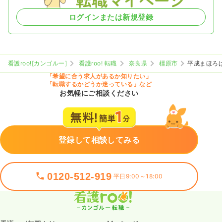
ログインまたは新規登録
看護roo![カンゴルー]
看護roo! 転職
奈良県
橿原市
平成まほろ
「希望に合う求人があるか知りたい」
「転職するかどうか迷っている」など
お気軽にご相談ください
登録して相談してみる
0120-512-919
平日9:00～18:00