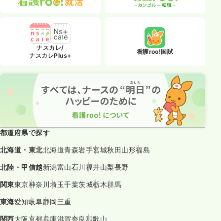
ナスカレ/
看護roo!国試
ナスカレPlus+
都道府県で探す
北海道・東北
北海道
青森
岩手
宮城
秋田
山形
福島
北陸・甲信越
新潟
富山
石川
福井
山梨
長野
関東
東京
神奈川
埼玉
千葉
茨城
栃木
群馬
東海
愛知
岐阜
静岡
三重
関西
大阪
京都
兵庫
滋賀
奈良
和歌山