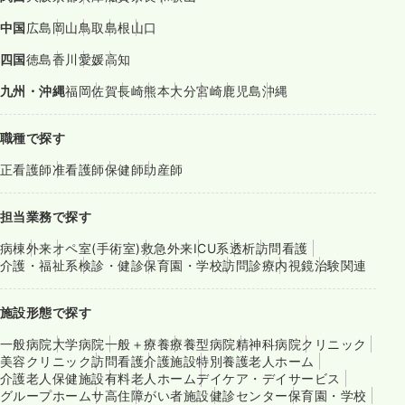
中国
広島
岡山
鳥取
島根
山口
四国
徳島
香川
愛媛
高知
九州・沖縄
福岡
佐賀
長崎
熊本
大分
宮崎
鹿児島
沖縄
職種で探す
正看護師
准看護師
保健師
助産師
担当業務で探す
病棟
外来
オペ室(手術室)
救急外来
ICU系
透析
訪問看護
介護・福祉系
検診・健診
保育園・学校
訪問診療
内視鏡
治験関連
施設形態で探す
一般病院
大学病院
一般＋療養
療養型病院
精神科病院
クリニック
美容クリニック
訪問看護
介護施設
特別養護老人ホーム
介護老人保健施設
有料老人ホーム
デイケア・デイサービス
グループホーム
サ高住
障がい者施設
健診センター
保育園・学校