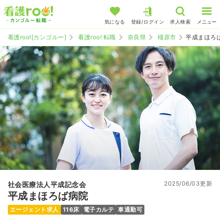
気になる
登録/ログイン
求人検索
メニュー
看護roo![カンゴルー]
看護roo! 転職
奈良県
橿原市
平成まほろ
2025/06/03更新
社会医療法人平成記念会
平成まほろば病院
エージェント求人
116床
電子カルテ
車通勤可