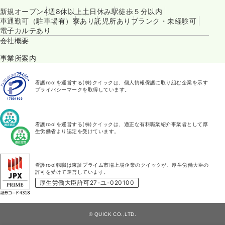
新規オープン
4週8休以上
土日休み
駅徒歩５分以内
車通勤可（駐車場有）
寮あり
託児所あり
ブランク・未経験可
電子カルテあり
会社概要
事業所案内
看護roo!を運営する(株)クイックは、個人情報保護に取り組む企業を示す
プライバシーマークを取得しています。
看護roo!を運営する(株)クイックは、適正な有料職業紹介事業者として厚
生労働省より認定を受けています。
看護roo!転職は東証プライム市場上場企業のクイックが、厚生労働大臣の
許可を受けて運営しています。
厚生労働大臣許可27-ユ-020100
© QUICK CO.,LTD.