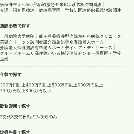
病棟
外来
オペ室(手術室)
救急外来
ICU系
透析
訪問看護
介護・福祉系
検診・健診
保育園・学校
訪問診療
内視鏡
治験関連
施設形態で探す
一般病院
大学病院
一般＋療養
療養型病院
精神科病院
クリニック
美容クリニック
訪問看護
介護施設
特別養護老人ホーム
介護老人保健施設
有料老人ホーム
デイケア・デイサービス
グループホーム
サ高住
障がい者施設
健診センター
保育園・学校
企業
年収で探す
300万円以上
400万円以上
500万円以上
600万円以上
700万円以上
800万円以上
勤務形態で探す
2交代
3交代
日勤のみ
夜勤のみ
診療科目で探す