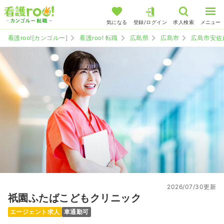
気になる
登録/ログイン
求人検索
メニュー
看護roo![カンゴルー]
看護roo! 転職
広島県
広島市
広島市安佐
2026/07/30更新
祇園ふたばこどもクリニック
エージェント求人
車通勤可