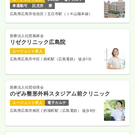
車通勤可
託児所
寮
広島県広島市佐伯区
/ 五日市駅（ＪＲ山陽本線）
医療法人社団風林会
リゼクリニック広島院
エージェント求人
広島県広島市中区
/ 袋町駅（広島電鉄） 徒歩1分
医療法人社団伯瑛会
のぞみ整形外科スタジアム前クリニック
エージェント求人
電子カルテ
広島県広島市南区
/ 的場町駅（広島電鉄） 徒歩9分