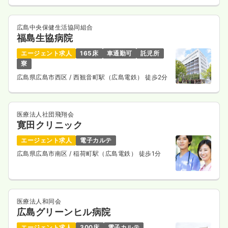
広島中央保健生活協同組合
福島生協病院
エージェント求人
165床
車通勤可
託児所
寮
広島県広島市西区
/ 西観音町駅（広島電鉄） 徒歩2分
医療法人社団飛翔会
寛田クリニック
エージェント求人
電子カルテ
広島県広島市南区
/ 稲荷町駅（広島電鉄） 徒歩1分
医療法人和同会
広島グリーンヒル病院
エージェント求人
300床
電子カルテ