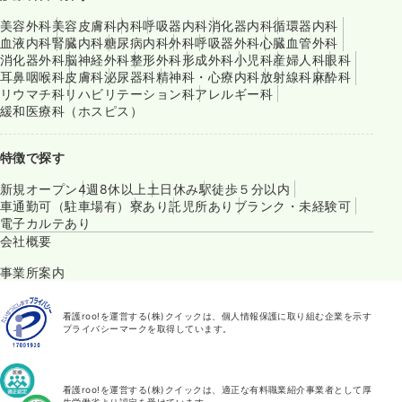
美容外科
美容皮膚科
内科
呼吸器内科
消化器内科
循環器内科
血液内科
腎臓内科
糖尿病内科
外科
呼吸器外科
心臓血管外科
消化器外科
脳神経外科
整形外科
形成外科
小児科
産婦人科
眼科
耳鼻咽喉科
皮膚科
泌尿器科
精神科・心療内科
放射線科
麻酔科
リウマチ科
リハビリテーション科
アレルギー科
緩和医療科（ホスピス）
特徴で探す
新規オープン
4週8休以上
土日休み
駅徒歩５分以内
車通勤可（駐車場有）
寮あり
託児所あり
ブランク・未経験可
電子カルテあり
会社概要
事業所案内
看護roo!を運営する(株)クイックは、個人情報保護に取り組む企業を示す
プライバシーマークを取得しています。
看護roo!を運営する(株)クイックは、適正な有料職業紹介事業者として厚