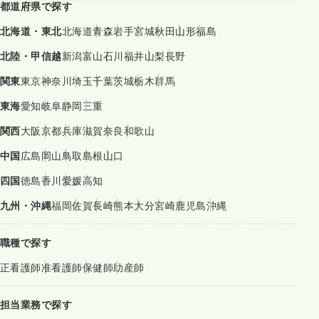
都道府県で探す
北海道・東北
北海道
青森
岩手
宮城
秋田
山形
福島
北陸・甲信越
新潟
富山
石川
福井
山梨
長野
関東
東京
神奈川
埼玉
千葉
茨城
栃木
群馬
東海
愛知
岐阜
静岡
三重
関西
大阪
京都
兵庫
滋賀
奈良
和歌山
中国
広島
岡山
鳥取
島根
山口
四国
徳島
香川
愛媛
高知
九州・沖縄
福岡
佐賀
長崎
熊本
大分
宮崎
鹿児島
沖縄
職種で探す
正看護師
准看護師
保健師
助産師
担当業務で探す