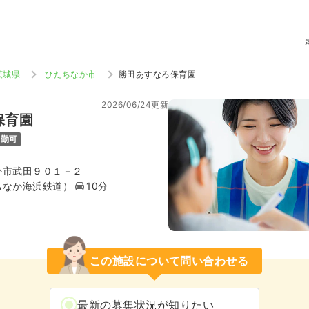
茨城県
ひたちなか市
勝田あすなろ保育園
2026/06/24更新
保育園
通勤可
か市武田９０１－２
ちなか海浜鉄道）
10分
この施設について問い合わせる
最新の募集状況が知りたい