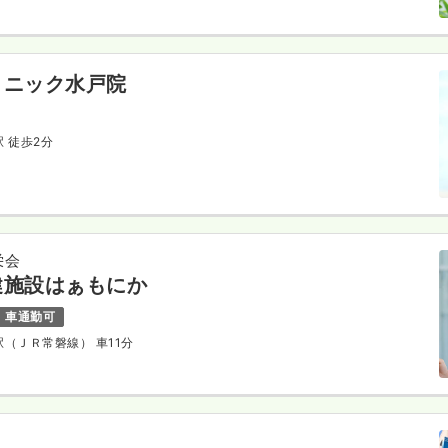
リニック水戸院
駅 徒歩2分
栄会
健施設はぁもにか
車通勤可
塚駅（ＪＲ常磐線） 車11分