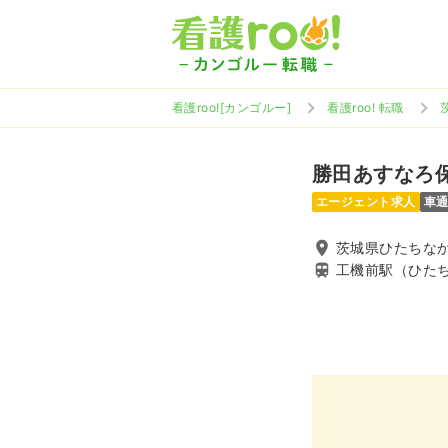
看護roo![カンゴルー]
看護roo! 転職
勝田あすなろ
エージェント求人
車
茨城県ひたちな
工機前駅（ひた