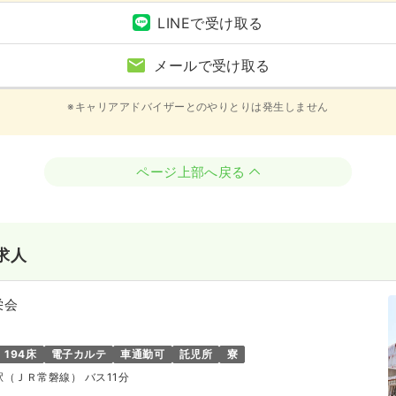
LINEで受け取る
メールで受け取る
※キャリアアドバイザーとのやりとりは発生しません
ページ上部へ戻る
求人
栄会
194床
電子カルテ
車通勤可
託児所
寮
塚駅（ＪＲ常磐線） バス11分