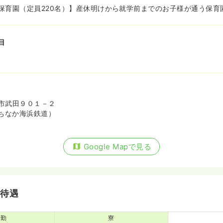
保育園（定員220名）】産休明けから就学前までのお子様が通う保育
目
市武田９０１－２
ちなか海浜鉄道）
Google Mapで見る
・待遇
通勤
寮