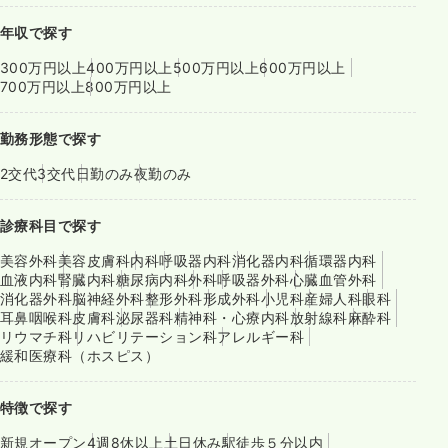
年収で探す
300万円以上
400万円以上
500万円以上
600万円以上
700万円以上
800万円以上
勤務形態で探す
2交代
3交代
日勤のみ
夜勤のみ
診療科目で探す
美容外科
美容皮膚科
内科
呼吸器内科
消化器内科
循環器内科
血液内科
腎臓内科
糖尿病内科
外科
呼吸器外科
心臓血管外科
消化器外科
脳神経外科
整形外科
形成外科
小児科
産婦人科
眼科
耳鼻咽喉科
皮膚科
泌尿器科
精神科・心療内科
放射線科
麻酔科
リウマチ科
リハビリテーション科
アレルギー科
緩和医療科（ホスピス）
特徴で探す
新規オープン
4週8休以上
土日休み
駅徒歩５分以内