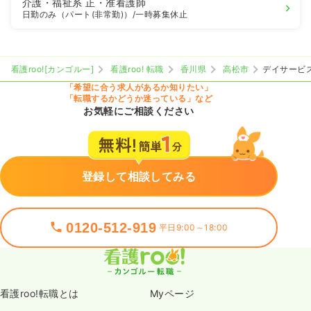
介護・福祉系
正・准看護師
日勤のみ（パート(非常勤)）
/一時募集休止
看護roo![カンゴルー]
看護roo! 転職
香川県
高松市
デイサービス
「希望に合う求人があるか知りたい」
「転職するかどうか迷っている」など
お気軽にご相談ください
登録して相談してみる
0120-512-919
平日9:00～18:00
看護roo!転職とは
Myページ