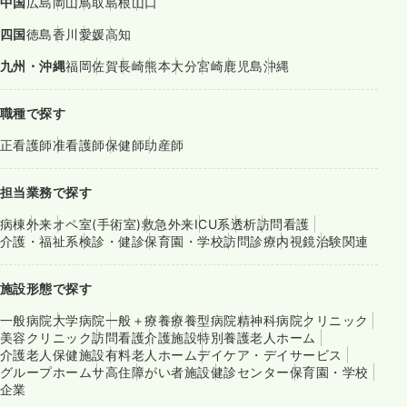
中国
広島
岡山
鳥取
島根
山口
四国
徳島
香川
愛媛
高知
九州・沖縄
福岡
佐賀
長崎
熊本
大分
宮崎
鹿児島
沖縄
職種で探す
正看護師
准看護師
保健師
助産師
担当業務で探す
病棟
外来
オペ室(手術室)
救急外来
ICU系
透析
訪問看護
介護・福祉系
検診・健診
保育園・学校
訪問診療
内視鏡
治験関連
施設形態で探す
一般病院
大学病院
一般＋療養
療養型病院
精神科病院
クリニック
美容クリニック
訪問看護
介護施設
特別養護老人ホーム
介護老人保健施設
有料老人ホーム
デイケア・デイサービス
グループホーム
サ高住
障がい者施設
健診センター
保育園・学校
企業