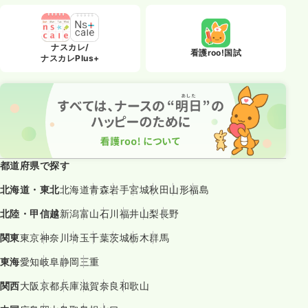
ナスカレ/
看護roo!国試
ナスカレPlus+
都道府県で探す
北海道・東北
北海道
青森
岩手
宮城
秋田
山形
福島
北陸・甲信越
新潟
富山
石川
福井
山梨
長野
関東
東京
神奈川
埼玉
千葉
茨城
栃木
群馬
東海
愛知
岐阜
静岡
三重
関西
大阪
京都
兵庫
滋賀
奈良
和歌山