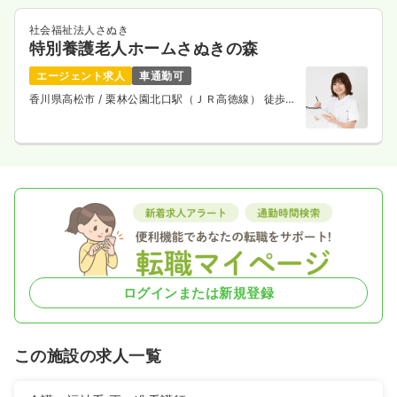
社会福祉法人さぬき
特別養護老人ホームさぬきの森
エージェント求人
車通勤可
香川県高松市
/ 栗林公園北口駅（ＪＲ高徳線） 徒歩3
分
ログインまたは新規登録
この施設の求人一覧