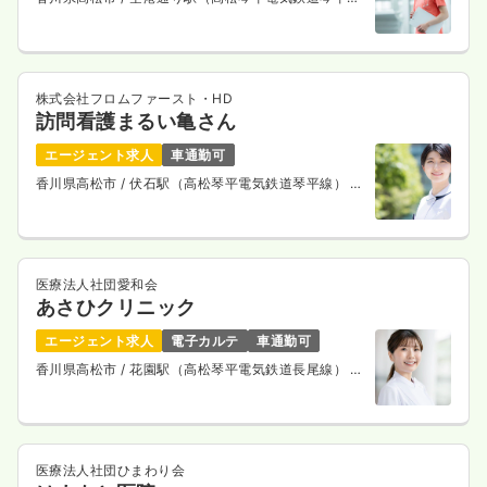
線） 徒歩9分
株式会社フロムファースト・HD
訪問看護まるい亀さん
エージェント求人
車通勤可
香川県高松市
/ 伏石駅（高松琴平電気鉄道琴平線） 徒
歩12分
医療法人社団愛和会
あさひクリニック
エージェント求人
電子カルテ
車通勤可
香川県高松市
/ 花園駅（高松琴平電気鉄道長尾線） 徒
歩10分
医療法人社団ひまわり会