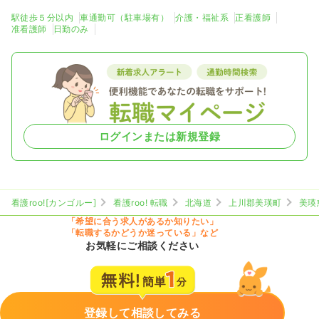
駅徒歩５分以内
車通勤可（駐車場有）
介護・福祉系
正看護師
准看護師
日勤のみ
ログインまたは新規登録
看護roo![カンゴルー]
看護roo! 転職
北海道
上川郡美瑛町
美瑛
「希望に合う求人があるか知りたい」
「転職するかどうか迷っている」など
お気軽にご相談ください
登録して相談してみる