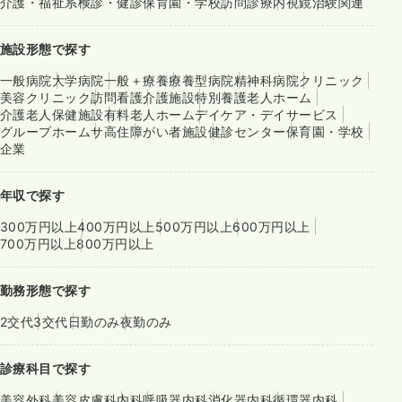
介護・福祉系
検診・健診
保育園・学校
訪問診療
内視鏡
治験関連
施設形態で探す
一般病院
大学病院
一般＋療養
療養型病院
精神科病院
クリニック
美容クリニック
訪問看護
介護施設
特別養護老人ホーム
介護老人保健施設
有料老人ホーム
デイケア・デイサービス
グループホーム
サ高住
障がい者施設
健診センター
保育園・学校
企業
年収で探す
300万円以上
400万円以上
500万円以上
600万円以上
700万円以上
800万円以上
勤務形態で探す
2交代
3交代
日勤のみ
夜勤のみ
診療科目で探す
美容外科
美容皮膚科
内科
呼吸器内科
消化器内科
循環器内科