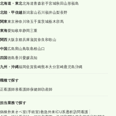
北海道・東北
北海道
青森
岩手
宮城
秋田
山形
福島
北陸・甲信越
新潟
富山
石川
福井
山梨
長野
関東
東京
神奈川
埼玉
千葉
茨城
栃木
群馬
東海
愛知
岐阜
静岡
三重
関西
大阪
京都
兵庫
滋賀
奈良
和歌山
中国
広島
岡山
鳥取
島根
山口
四国
徳島
香川
愛媛
高知
九州・沖縄
福岡
佐賀
長崎
熊本
大分
宮崎
鹿児島
沖縄
職種で探す
正看護師
准看護師
保健師
助産師
担当業務で探す
病棟
外来
オペ室(手術室)
救急外来
ICU系
透析
訪問看護