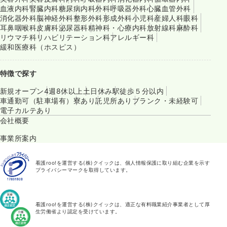
血液内科
腎臓内科
糖尿病内科
外科
呼吸器外科
心臓血管外科
消化器外科
脳神経外科
整形外科
形成外科
小児科
産婦人科
眼科
耳鼻咽喉科
皮膚科
泌尿器科
精神科・心療内科
放射線科
麻酔科
リウマチ科
リハビリテーション科
アレルギー科
緩和医療科（ホスピス）
特徴で探す
新規オープン
4週8休以上
土日休み
駅徒歩５分以内
車通勤可（駐車場有）
寮あり
託児所あり
ブランク・未経験可
電子カルテあり
会社概要
事業所案内
看護roo!を運営する(株)クイックは、個人情報保護に取り組む企業を示す
プライバシーマークを取得しています。
看護roo!を運営する(株)クイックは、適正な有料職業紹介事業者として厚
生労働省より認定を受けています。