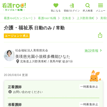
気になる
登録/ログイン
求人検索
メニュー
看護roo![カンゴルー]
看護roo! 転職
北海道
上川郡美瑛町
美瑛
介護・福祉系
日勤のみ / 常勤
エージェント求人
社会福祉法人美瑛慈光会
施設情報
美瑛慈光園小規模多機能ひなた
北海道上川郡美瑛町 / 美馬牛駅 徒歩1分
2026/08/04 更新
正看護師
一時募集休止
お問い合わせください
准看護師
一時募集休止