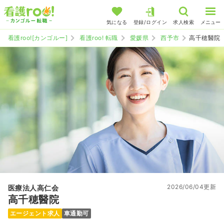
気になる
登録/ログイン
求人検索
メニュー
看護roo![カンゴルー]
看護roo! 転職
愛媛県
西予市
高千穂醫院
2026/06/04更新
医療法人高仁会
高千穂醫院
エージェント求人
車通勤可