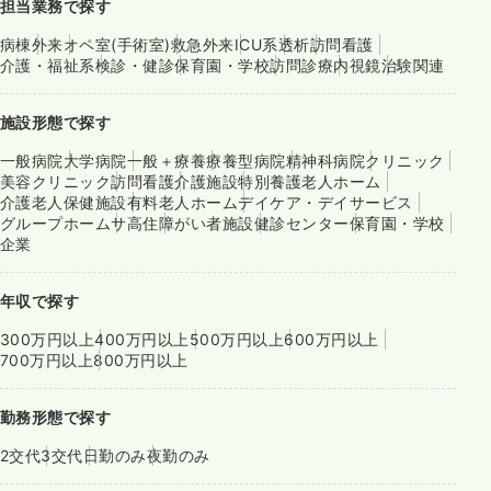
担当業務で探す
病棟
外来
オペ室(手術室)
救急外来
ICU系
透析
訪問看護
介護・福祉系
検診・健診
保育園・学校
訪問診療
内視鏡
治験関連
施設形態で探す
一般病院
大学病院
一般＋療養
療養型病院
精神科病院
クリニック
美容クリニック
訪問看護
介護施設
特別養護老人ホーム
介護老人保健施設
有料老人ホーム
デイケア・デイサービス
グループホーム
サ高住
障がい者施設
健診センター
保育園・学校
企業
年収で探す
300万円以上
400万円以上
500万円以上
600万円以上
700万円以上
800万円以上
勤務形態で探す
2交代
3交代
日勤のみ
夜勤のみ