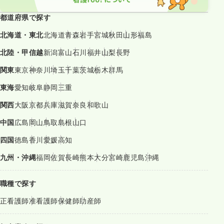
都道府県で探す
北海道・東北
北海道
青森
岩手
宮城
秋田
山形
福島
北陸・甲信越
新潟
富山
石川
福井
山梨
長野
関東
東京
神奈川
埼玉
千葉
茨城
栃木
群馬
東海
愛知
岐阜
静岡
三重
関西
大阪
京都
兵庫
滋賀
奈良
和歌山
中国
広島
岡山
鳥取
島根
山口
四国
徳島
香川
愛媛
高知
九州・沖縄
福岡
佐賀
長崎
熊本
大分
宮崎
鹿児島
沖縄
職種で探す
正看護師
准看護師
保健師
助産師