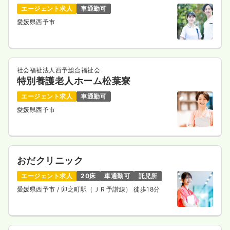
エージェント求人
車通勤可
愛媛県西予市
社会福祉法人西予総合福祉会
特別養護老人ホーム松葉寮
エージェント求人
車通勤可
愛媛県西予市
おだクリニック
エージェント求人
20床
車通勤可
託児所
愛媛県西予市
/ 卯之町駅（ＪＲ予讃線） 徒歩18分