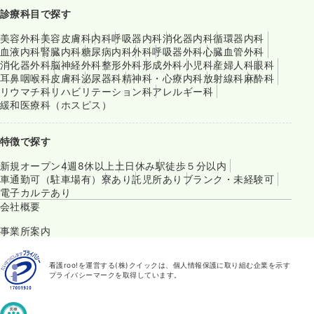
診療科目で探す
美容外科
美容皮膚科
内科
呼吸器内科
消化器内科
循環器内科
血液内科
腎臓内科
糖尿病内科
外科
呼吸器外科
心臓血管外科
消化器外科
脳神経外科
整形外科
形成外科
小児科
産婦人科
眼科
耳鼻咽喉科
皮膚科
泌尿器科
精神科・心療内科
放射線科
麻酔科
リウマチ科
リハビリテーション科
アレルギー科
緩和医療科（ホスピス）
特徴で探す
新規オープン
4週8休以上
土日休み
駅徒歩５分以内
車通勤可（駐車場有）
寮あり
託児所あり
ブランク・未経験可
電子カルテあり
会社概要
事業所案内
看護roo!を運営する(株)クイックは、個人情報保護に取り組む企業を示す
プライバシーマークを取得しています。