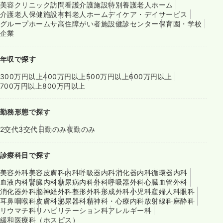
美容クリニック
訪問看護
介護施設
特別養護老人ホーム
介護老人保健施設
有料老人ホーム
デイケア・デイサービス
グループホーム
サ高住
障がい者施設
健診センター
保育園・学校
企業
年収で探す
300万円以上
400万円以上
500万円以上
600万円以上
700万円以上
800万円以上
勤務形態で探す
2交代
3交代
日勤のみ
夜勤のみ
診療科目で探す
美容外科
美容皮膚科
内科
呼吸器内科
消化器内科
循環器内科
血液内科
腎臓内科
糖尿病内科
外科
呼吸器外科
心臓血管外科
消化器外科
脳神経外科
整形外科
形成外科
小児科
産婦人科
眼科
耳鼻咽喉科
皮膚科
泌尿器科
精神科・心療内科
放射線科
麻酔科
リウマチ科
リハビリテーション科
アレルギー科
緩和医療科（ホスピス）