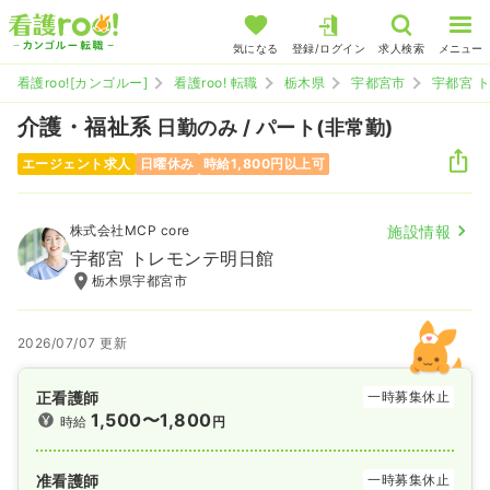
気になる
登録/ログイン
求人検索
メニュー
看護roo![カンゴルー]
看護roo! 転職
栃木県
宇都宮市
宇都宮 
介護・福祉系
日勤のみ / パート(非常勤)
エージェント求人
日曜休み
時給1,800円以上可
株式会社MCP core
施設情報
宇都宮 トレモンテ明日館
栃木県宇都宮市
2026/07/07 更新
正看護師
一時募集休止
1,500〜1,800
時給
円
准看護師
一時募集休止