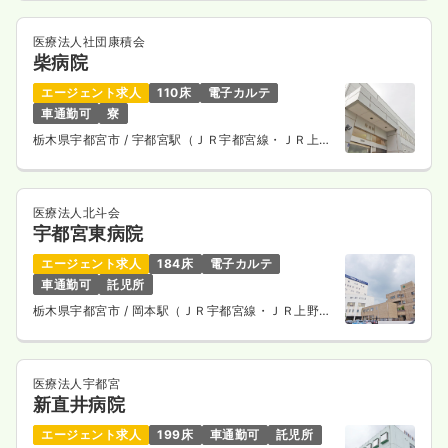
医療法人社団康積会
柴病院
エージェント求人
110床
電子カルテ
車通勤可
寮
栃木県宇都宮市
/ 宇都宮駅（ＪＲ宇都宮線・ＪＲ上野
東京ライン） 車7分
医療法人北斗会
宇都宮東病院
エージェント求人
184床
電子カルテ
車通勤可
託児所
栃木県宇都宮市
/ 岡本駅（ＪＲ宇都宮線・ＪＲ上野東
京ライン） 車9分
医療法人宇都宮
新直井病院
エージェント求人
199床
車通勤可
託児所