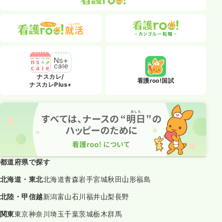
ナスカレ/
看護roo!国試
ナスカレPlus+
都道府県で探す
北海道・東北
北海道
青森
岩手
宮城
秋田
山形
福島
北陸・甲信越
新潟
富山
石川
福井
山梨
長野
関東
東京
神奈川
埼玉
千葉
茨城
栃木
群馬