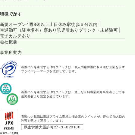
特徴で探す
新規オープン
4週8休以上
土日休み
駅徒歩５分以内
車通勤可（駐車場有）
寮あり
託児所あり
ブランク・未経験可
電子カルテあり
会社概要
事業所案内
看護roo!を運営する(株)クイックは、個人情報保護に取り組む企業を示す
プライバシーマークを取得しています。
看護roo!を運営する(株)クイックは、適正な有料職業紹介事業者として厚
生労働省より認定を受けています。
看護roo!転職は東証プライム市場上場企業のクイックが、厚生労働大臣の
許可を受けて運営しています。
厚生労働大臣許可27-ユ-020100