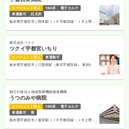
エージェント求人
184床
電子カルテ
車通勤可
託児所
栃木県宇都宮市
/ 岡本駅（ＪＲ宇都宮線・ＪＲ上野東
京ライン） 車9分
株式会社ツクイ
ツクイ宇都宮いちり
エージェント求人
車通勤可
栃木県宇都宮市
/ 江曽島駅（東武宇都宮線） 車8分
独立行政法人地域医療機能推進機構
うつのみや病院
エージェント求人
199床
電子カルテ
車通勤可
寮
栃木県宇都宮市
/ 雀宮駅（ＪＲ宇都宮線・ＪＲ上野東
京ライン） 徒歩20分