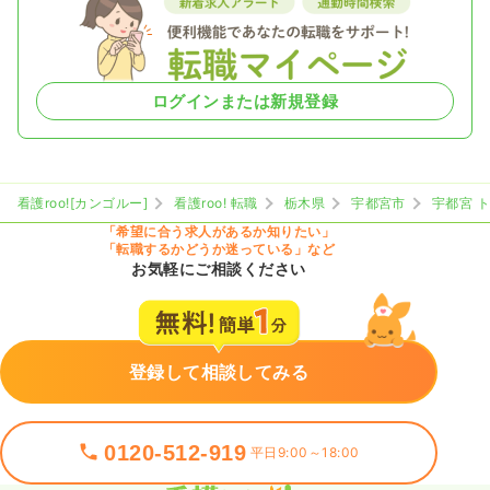
ログインまたは新規登録
看護roo![カンゴルー]
看護roo! 転職
栃木県
宇都宮市
宇都宮 
「希望に合う求人があるか知りたい」
「転職するかどうか迷っている」など
お気軽にご相談ください
登録して相談してみる
0120-512-919
平日9:00～18:00