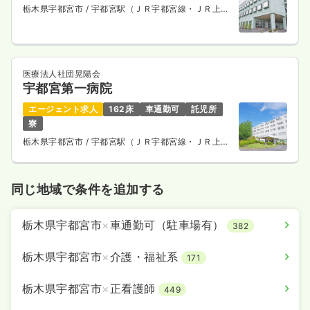
栃木県宇都宮市
/ 宇都宮駅（ＪＲ宇都宮線・ＪＲ上野
東京ライン） 車13分
医療法人社団晃陽会
宇都宮第一病院
エージェント求人
162床
車通勤可
託児所
寮
栃木県宇都宮市
/ 宇都宮駅（ＪＲ宇都宮線・ＪＲ上野
東京ライン） 車27分
同じ地域で条件を追加する
栃木県宇都宮市
×
車通勤可（駐車場有）
382
栃木県宇都宮市
×
介護・福祉系
171
栃木県宇都宮市
×
正看護師
449