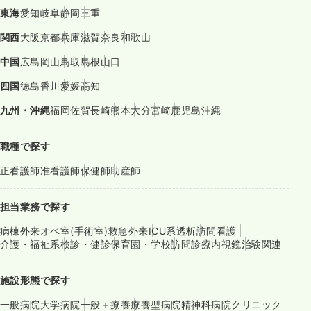
東海
愛知
岐阜
静岡
三重
関西
大阪
京都
兵庫
滋賀
奈良
和歌山
中国
広島
岡山
鳥取
島根
山口
四国
徳島
香川
愛媛
高知
九州・沖縄
福岡
佐賀
長崎
熊本
大分
宮崎
鹿児島
沖縄
職種で探す
正看護師
准看護師
保健師
助産師
担当業務で探す
病棟
外来
オペ室(手術室)
救急外来
ICU系
透析
訪問看護
介護・福祉系
検診・健診
保育園・学校
訪問診療
内視鏡
治験関連
施設形態で探す
一般病院
大学病院
一般＋療養
療養型病院
精神科病院
クリニック