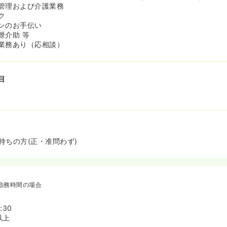
管理および介護業務
ク
ンのお手伝い
泄介助 等
業務あり（応相談）
目
持ちの方(正・准問わず)
勤務時間の場合
:30
以上