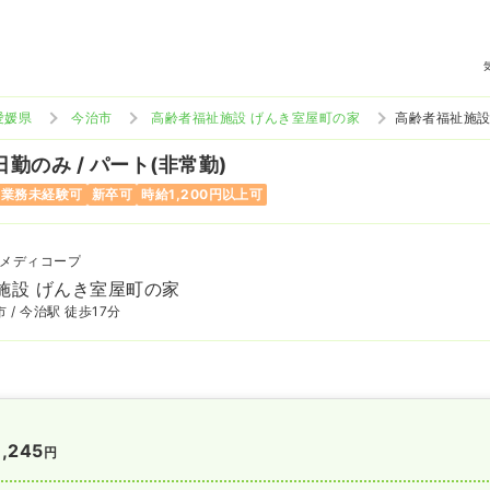
愛媛県
今治市
高齢者福祉施設 げんき室屋町の家
高齢者福祉施設
日勤のみ / パート(非常勤)
当業務未経験可
新卒可
時給1,200円以上可
メディコープ
施設 げんき室屋町の家
 / 今治駅 徒歩17分
1,245
円