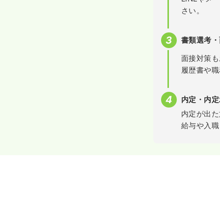
さい。
書類選考・
面接対策も
履歴書や職
内定・内定
内定が出た
給与や入職