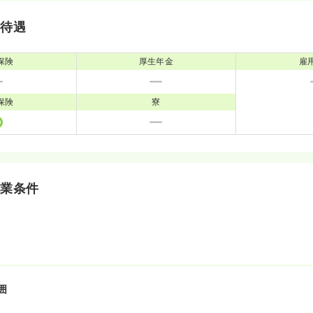
・待遇
保険
厚生年金
雇
保険
寮
就業条件
囲