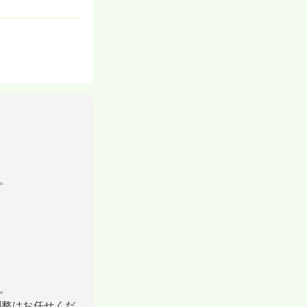
。
。
調整はお任せくだ