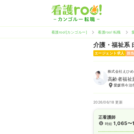
看護roo![カンゴルー]
看護roo! 転職
介護・福祉系
エージェント求人
担
株式会社えひめ
高齢者福祉
愛媛県今治市
2026/06/18 更新
正看護師
1,065〜
時給