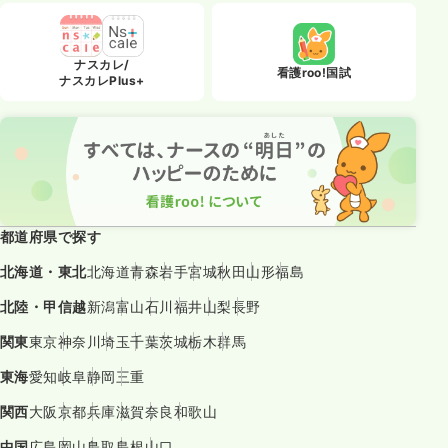
ナスカレ/
看護roo!国試
ナスカレPlus+
都道府県で探す
北海道・東北
北海道
青森
岩手
宮城
秋田
山形
福島
北陸・甲信越
新潟
富山
石川
福井
山梨
長野
関東
東京
神奈川
埼玉
千葉
茨城
栃木
群馬
東海
愛知
岐阜
静岡
三重
関西
大阪
京都
兵庫
滋賀
奈良
和歌山
中国
広島
岡山
鳥取
島根
山口