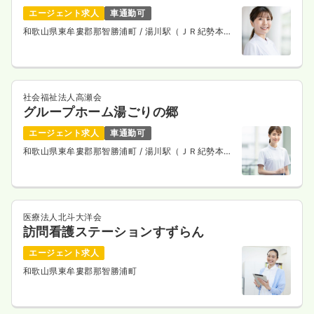
エージェント求人
車通勤可
和歌山県東牟婁郡那智勝浦町
/ 湯川駅（ＪＲ紀勢本
線） 車2分
社会福祉法人高瀬会
グループホーム湯ごりの郷
エージェント求人
車通勤可
和歌山県東牟婁郡那智勝浦町
/ 湯川駅（ＪＲ紀勢本
線） 車2分
医療法人北斗大洋会
訪問看護ステーションすずらん
エージェント求人
和歌山県東牟婁郡那智勝浦町