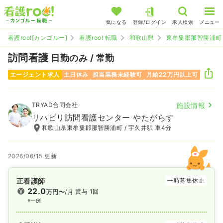
気になる
登録/ログイン
求人検索
メニュー
看護roo![カンゴルー]
看護roo! 転職
和歌山県
東牟婁郡那智勝浦町
訪問看護
日勤のみ / 常勤
エージェント求人
土日休み
担当業務未経験可
月給22万円以上可
TRYAD合同会社
施設情報
リハビリ訪問看護センター やたがらす
和歌山県東牟婁郡那智勝浦町 / 宇久井駅 車4分
2026/06/15 更新
正看護師
一時募集休止
22.0
賞与 1回
万円〜
/月
※一例