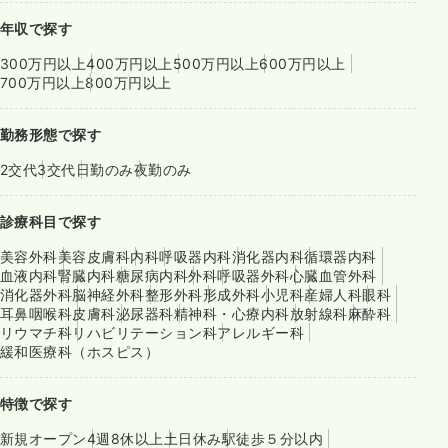
年収で探す
300万円以上
400万円以上
500万円以上
600万円以上
700万円以上
800万円以上
勤務形態で探す
2交代
3交代
日勤のみ
夜勤のみ
診療科目で探す
美容外科
美容皮膚科
内科
呼吸器内科
消化器内科
循環器内科
血液内科
腎臓内科
糖尿病内科
外科
呼吸器外科
心臓血管外科
消化器外科
脳神経外科
整形外科
形成外科
小児科
産婦人科
眼科
耳鼻咽喉科
皮膚科
泌尿器科
精神科・心療内科
放射線科
麻酔科
リウマチ科
リハビリテーション科
アレルギー科
緩和医療科（ホスピス）
特徴で探す
新規オープン
4週8休以上
土日休み
駅徒歩５分以内