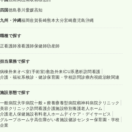
四国
徳島
香川
愛媛
高知
九州・沖縄
福岡
佐賀
長崎
熊本
大分
宮崎
鹿児島
沖縄
職種で探す
正看護師
准看護師
保健師
助産師
担当業務で探す
病棟
外来
オペ室(手術室)
救急外来
ICU系
透析
訪問看護
介護・福祉系
検診・健診
保育園・学校
訪問診療
内視鏡
治験関連
施設形態で探す
一般病院
大学病院
一般＋療養
療養型病院
精神科病院
クリニック
美容クリニック
訪問看護
介護施設
特別養護老人ホーム
介護老人保健施設
有料老人ホーム
デイケア・デイサービス
グループホーム
サ高住
障がい者施設
健診センター
保育園・学校
企業