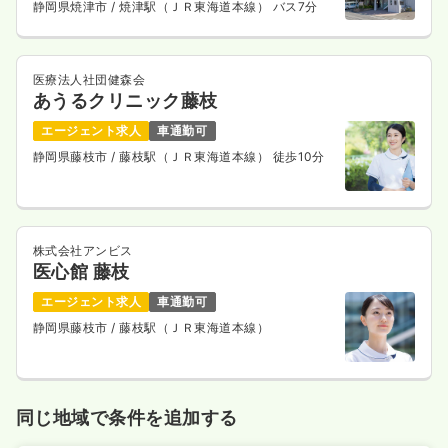
静岡県焼津市
/ 焼津駅（ＪＲ東海道本線） バス7分
医療法人社団健森会
あうるクリニック藤枝
エージェント求人
車通勤可
静岡県藤枝市
/ 藤枝駅（ＪＲ東海道本線） 徒歩10分
株式会社アンビス
医心館 藤枝
エージェント求人
車通勤可
静岡県藤枝市
/ 藤枝駅（ＪＲ東海道本線）
同じ地域で条件を追加する