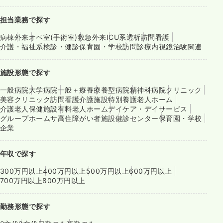
担当業務で探す
病棟
外来
オペ室(手術室)
救急外来
ICU系
透析
訪問看護
介護・福祉系
検診・健診
保育園・学校
訪問診療
内視鏡
治験関連
施設形態で探す
一般病院
大学病院
一般＋療養
療養型病院
精神科病院
クリニック
美容クリニック
訪問看護
介護施設
特別養護老人ホーム
介護老人保健施設
有料老人ホーム
デイケア・デイサービス
グループホーム
サ高住
障がい者施設
健診センター
保育園・学校
企業
年収で探す
300万円以上
400万円以上
500万円以上
600万円以上
700万円以上
800万円以上
勤務形態で探す