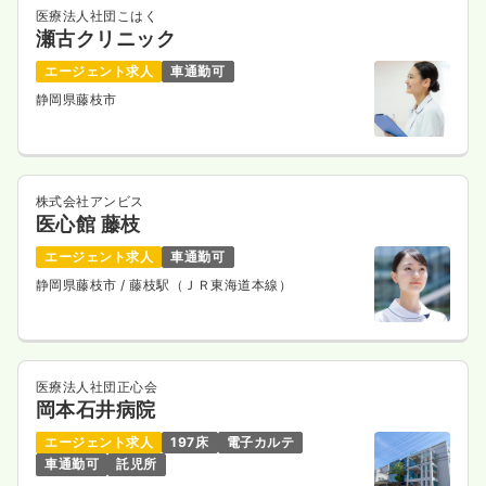
医療法人社団こはく
瀬古クリニック
エージェント求人
車通勤可
静岡県藤枝市
株式会社アンビス
医心館 藤枝
エージェント求人
車通勤可
静岡県藤枝市
/ 藤枝駅（ＪＲ東海道本線）
医療法人社団正心会
岡本石井病院
エージェント求人
197床
電子カルテ
車通勤可
託児所