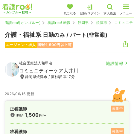
気になる
登録/ログイン
求人検索
メニュー
看護roo![カンゴルー]
看護roo! 転職
静岡県
焼津市
コミュニテ
介護・福祉系
日勤のみ / パート(非常勤)
エージェント求人
時給1,500円以上可
社会医療法人駿甲会
施設情報
コミュニティーケア大井川
静岡県焼津市 / 藤枝駅 車17分
2026/06/16 更新
正看護師
募集中
1,500
時給
円〜
准看護師
募集中