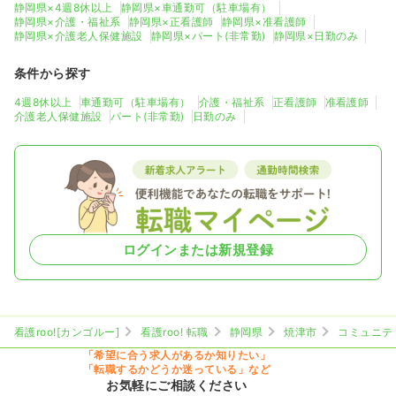
静岡県×4週8休以上
静岡県×車通勤可（駐車場有）
静岡県×介護・福祉系
静岡県×正看護師
静岡県×准看護師
静岡県×介護老人保健施設
静岡県×パート(非常勤)
静岡県×日勤のみ
条件から探す
4週8休以上
車通勤可（駐車場有）
介護・福祉系
正看護師
准看護師
介護老人保健施設
パート(非常勤)
日勤のみ
ログインまたは新規登録
看護roo![カンゴルー]
看護roo! 転職
静岡県
焼津市
コミュニテ
「希望に合う求人があるか知りたい」
「転職するかどうか迷っている」など
お気軽にご相談ください