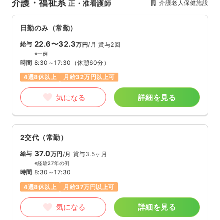
介護・福祉系
介護老人保健施設
正・准看護師
日勤のみ（常勤）
22.6〜32.3
給与
万円
/月
賞与2回
※一例
時間
8:30～17:30
（休憩60分）
4週8休以上
月給32万円以上可
気になる
詳細を見る
2交代（常勤）
37.0
給与
万円
/月
賞与3.5ヶ月
※経験27年の例
時間
8:30～17:30
4週8休以上
月給37万円以上可
気になる
詳細を見る