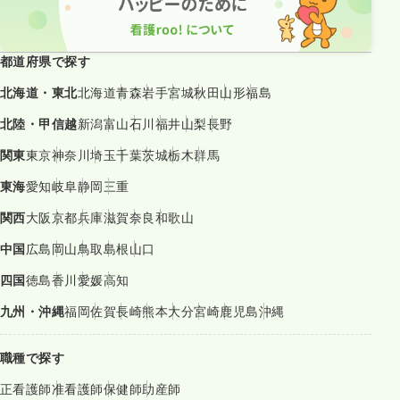
都道府県で探す
北海道・東北
北海道
青森
岩手
宮城
秋田
山形
福島
北陸・甲信越
新潟
富山
石川
福井
山梨
長野
関東
東京
神奈川
埼玉
千葉
茨城
栃木
群馬
東海
愛知
岐阜
静岡
三重
関西
大阪
京都
兵庫
滋賀
奈良
和歌山
中国
広島
岡山
鳥取
島根
山口
四国
徳島
香川
愛媛
高知
九州・沖縄
福岡
佐賀
長崎
熊本
大分
宮崎
鹿児島
沖縄
職種で探す
正看護師
准看護師
保健師
助産師