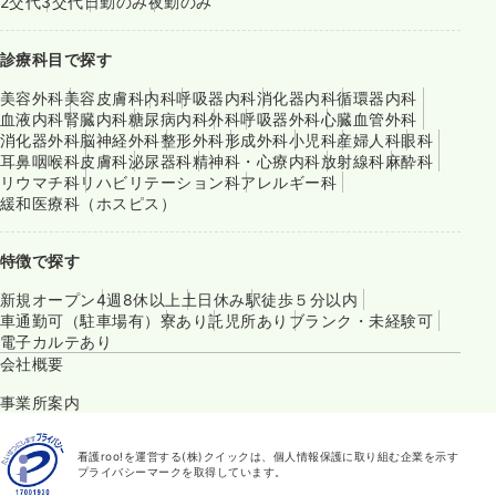
2交代
3交代
日勤のみ
夜勤のみ
診療科目で探す
美容外科
美容皮膚科
内科
呼吸器内科
消化器内科
循環器内科
血液内科
腎臓内科
糖尿病内科
外科
呼吸器外科
心臓血管外科
消化器外科
脳神経外科
整形外科
形成外科
小児科
産婦人科
眼科
耳鼻咽喉科
皮膚科
泌尿器科
精神科・心療内科
放射線科
麻酔科
リウマチ科
リハビリテーション科
アレルギー科
緩和医療科（ホスピス）
特徴で探す
新規オープン
4週8休以上
土日休み
駅徒歩５分以内
車通勤可（駐車場有）
寮あり
託児所あり
ブランク・未経験可
電子カルテあり
会社概要
事業所案内
看護roo!を運営する(株)クイックは、個人情報保護に取り組む企業を示す
プライバシーマークを取得しています。