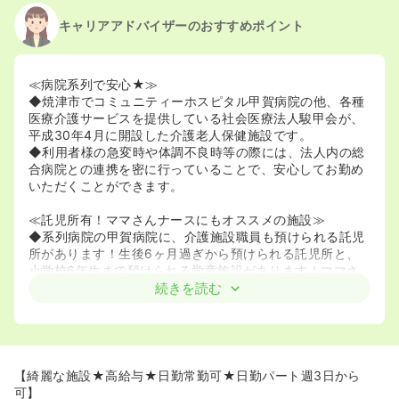
キャリアアドバイザーのおすすめポイント
≪病院系列で安心★≫
◆焼津市でコミュニティーホスピタル甲賀病院の他、各種
医療介護サービスを提供している社会医療法人駿甲会が、
平成30年4月に開設した介護老人保健施設です。
◆利用者様の急変時や体調不良時等の際には、法人内の総
合病院との連携を密に行っていることで、安心してお勤め
いただくことができます。
≪託児所有！ママさんナースにもオススメの施設≫
◆系列病院の甲賀病院に、介護施設職員も預けられる託児
所があります！生後6ヶ月過ぎから預けられる託児所と、
小学校6年生まで預けられる学童施設があります！ママさ
んナースが多数活躍中の施設です♪
続きを読む
◆令和5年に育児短時間制度が小学2年生まで利用可能とな
りましたので、お子様が小学生になっても安心して働き続
けることができます◎
【綺麗な施設★高給与★日勤常勤可★日勤パート週3日から
可】