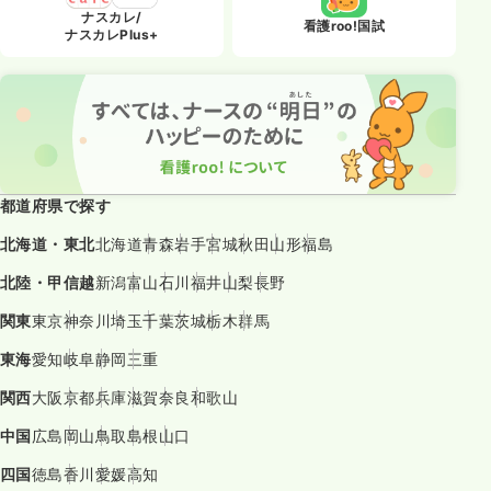
ナスカレ/
看護roo!国試
ナスカレPlus+
都道府県で探す
北海道・東北
北海道
青森
岩手
宮城
秋田
山形
福島
北陸・甲信越
新潟
富山
石川
福井
山梨
長野
関東
東京
神奈川
埼玉
千葉
茨城
栃木
群馬
東海
愛知
岐阜
静岡
三重
関西
大阪
京都
兵庫
滋賀
奈良
和歌山
中国
広島
岡山
鳥取
島根
山口
四国
徳島
香川
愛媛
高知