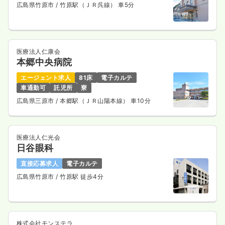
広島県竹原市
/ 竹原駅（ＪＲ呉線） 車5分
医療法人仁康会
本郷中央病院
エージェント求人
81床
電子カルテ
車通勤可
託児所
寮
広島県三原市
/ 本郷駅（ＪＲ山陽本線） 車10分
医療法人仁光会
日谷眼科
直接応募求人
電子カルテ
広島県竹原市
/ 竹原駅 徒歩4分
株式会社モンステラ