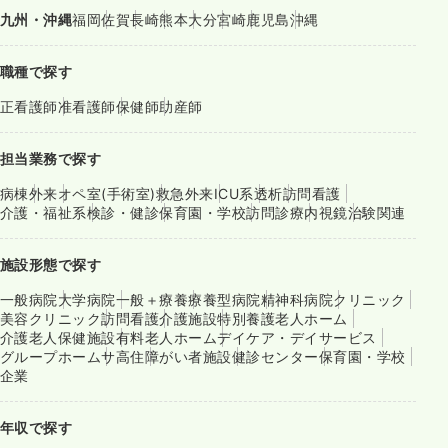
九州・沖縄
福岡
佐賀
長崎
熊本
大分
宮崎
鹿児島
沖縄
職種で探す
正看護師
准看護師
保健師
助産師
担当業務で探す
病棟
外来
オペ室(手術室)
救急外来
ICU系
透析
訪問看護
介護・福祉系
検診・健診
保育園・学校
訪問診療
内視鏡
治験関連
施設形態で探す
一般病院
大学病院
一般＋療養
療養型病院
精神科病院
クリニック
美容クリニック
訪問看護
介護施設
特別養護老人ホーム
介護老人保健施設
有料老人ホーム
デイケア・デイサービス
グループホーム
サ高住
障がい者施設
健診センター
保育園・学校
企業
年収で探す