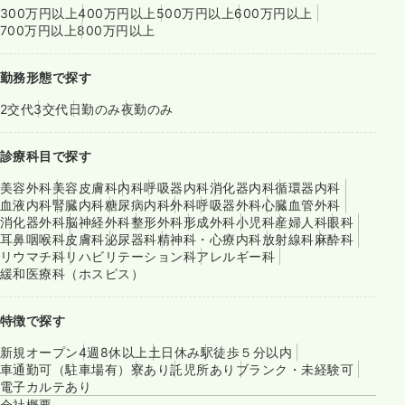
300万円以上
400万円以上
500万円以上
600万円以上
700万円以上
800万円以上
勤務形態で探す
2交代
3交代
日勤のみ
夜勤のみ
診療科目で探す
美容外科
美容皮膚科
内科
呼吸器内科
消化器内科
循環器内科
血液内科
腎臓内科
糖尿病内科
外科
呼吸器外科
心臓血管外科
消化器外科
脳神経外科
整形外科
形成外科
小児科
産婦人科
眼科
耳鼻咽喉科
皮膚科
泌尿器科
精神科・心療内科
放射線科
麻酔科
リウマチ科
リハビリテーション科
アレルギー科
緩和医療科（ホスピス）
特徴で探す
新規オープン
4週8休以上
土日休み
駅徒歩５分以内
車通勤可（駐車場有）
寮あり
託児所あり
ブランク・未経験可
電子カルテあり
会社概要