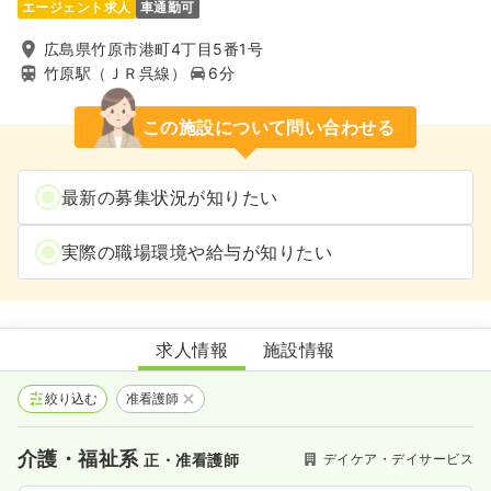
エージェント求人
車通勤可
広島県竹原市港町4丁目5番1号
竹原駅（ＪＲ呉線）
6分
この施設について問い合わせる
最新の募集状況が知りたい
実際の職場環境や給与が知りたい
通所介護事業所 まとば 瀬戸内デイサービスセンター
求人情報
施設情報
絞り込む
准看護師
介護・福祉系
デイケア・デイサービス
正・准看護師