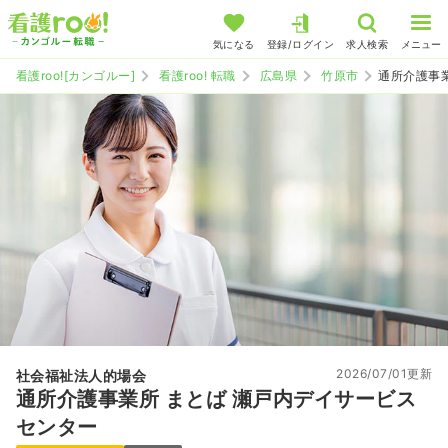
気になる
登録/ログイン
求人検索
メニュー
看護roo![カンゴルー]
看護roo! 転職
広島県
竹原市
通所介護事
2026/07/01更新
社会福祉法人的場会
通所介護事業所 まとば 瀬戸内デイサービス
センター