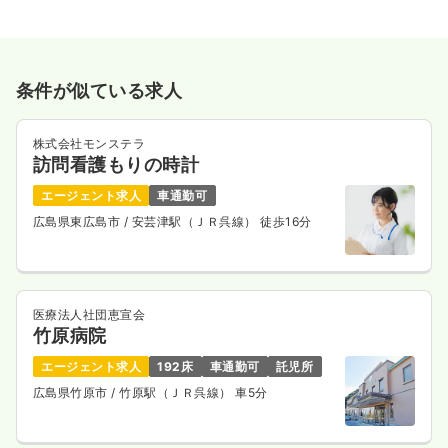
条件が似ている求人
株式会社モンステラ
訪問看護もりの時計
エージェント求人
車通勤可
広島県東広島市
/ 安芸津駅（ＪＲ呉線） 徒歩16分
医療法人社団恵宣会
竹原病院
エージェント求人
192床
車通勤可
託児所
広島県竹原市
/ 竹原駅（ＪＲ呉線） 車5分