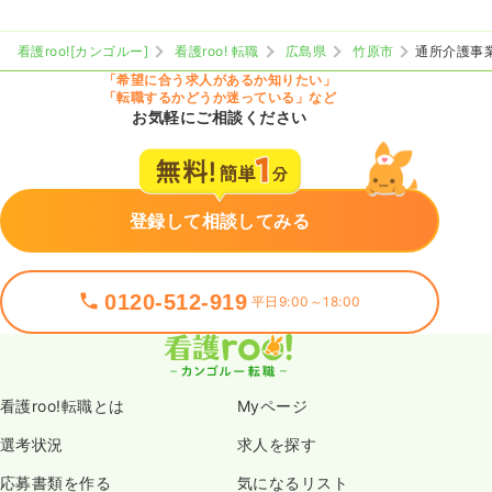
看護roo![カンゴルー]
看護roo! 転職
広島県
竹原市
通所介護事
「希望に合う求人があるか知りたい」
「転職するかどうか迷っている」など
お気軽にご相談ください
登録して相談してみる
0120-512-919
平日9:00～18:00
看護roo!転職とは
Myページ
選考状況
求人を探す
応募書類を作る
気になるリスト