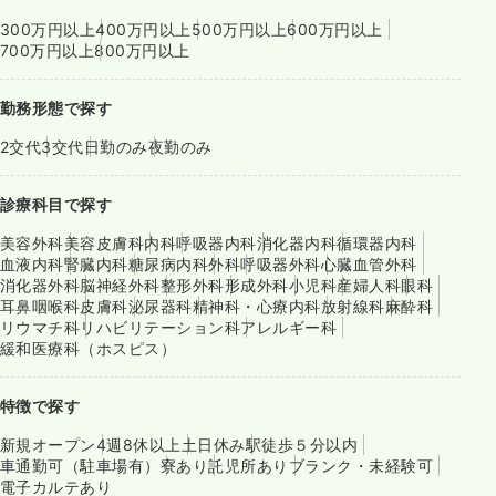
300万円以上
400万円以上
500万円以上
600万円以上
700万円以上
800万円以上
勤務形態で探す
2交代
3交代
日勤のみ
夜勤のみ
診療科目で探す
美容外科
美容皮膚科
内科
呼吸器内科
消化器内科
循環器内科
血液内科
腎臓内科
糖尿病内科
外科
呼吸器外科
心臓血管外科
消化器外科
脳神経外科
整形外科
形成外科
小児科
産婦人科
眼科
耳鼻咽喉科
皮膚科
泌尿器科
精神科・心療内科
放射線科
麻酔科
リウマチ科
リハビリテーション科
アレルギー科
緩和医療科（ホスピス）
特徴で探す
新規オープン
4週8休以上
土日休み
駅徒歩５分以内
車通勤可（駐車場有）
寮あり
託児所あり
ブランク・未経験可
電子カルテあり