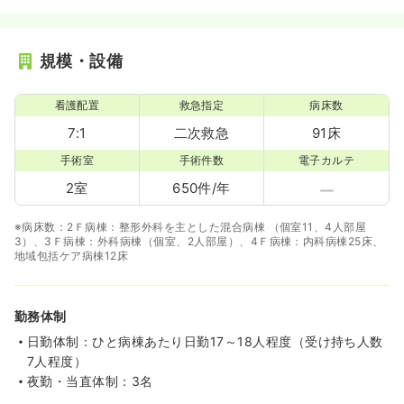
規模・設備
看護配置
救急指定
病床数
7:1
二次救急
91床
手術室
手術件数
電子カルテ
2室
650件/年
※病床数：2Ｆ病棟：整形外科を主とした混合病棟 （個室11、4人部屋
3）、3Ｆ病棟：外科病棟（個室、2人部屋）、4Ｆ病棟：内科病棟25床、
地域包括ケア病棟12床
勤務体制
日勤体制：ひと病棟あたり日勤17～18人程度（受け持ち人数
7人程度）
夜勤・当直体制：3名