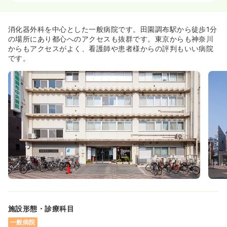
一時募集休止
日勤のみ（常勤）
消化器外科を中心とした一般病院です。田園調布駅から徒歩1分
22.9
給与
万円
/月
賞与3.6ヶ月
の場所にあり都心へのアクセスも抜群です。東京からも神奈川
※経験3年の例
からもアクセスがよく、看護師や患者様からの評判もいい病院
時間
8:30～17:00
です。
日祝休み
オンコールあり
月給22万円以上可
気になる
詳細を見る
内視鏡
一般病院
正看護師
一時募集休止
日勤のみ（常勤）
23.7
給与
万円
/月
賞与1回
※経験4年の例
時間
8:30～17:00
日祝休み
オンコールあり
月給26万円以上可
施設形態・診療科目
気になる
詳細を見る
一般病院