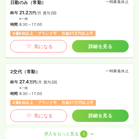
一時募集休止
日勤のみ（常勤）
21.2
給与
万円
/月
賞与2回
※一例
時間
8:30～17:00
4週8休以上
ブランク可
月給21万円以上可
気になる
詳細を見る
一時募集休止
2交代（常勤）
27.4
給与
万円
/月
賞与2回
※一例
時間
8:30～17:00
4週8休以上
ブランク可
月給27万円以上可
気になる
詳細を見る
求人をもっと見る
2
オペ室(手術室)
一般病院
正看護師