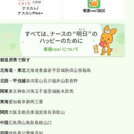
ナスカレ/
看護roo!国試
ナスカレPlus+
都道府県で探す
北海道・東北
北海道
青森
岩手
宮城
秋田
山形
福島
北陸・甲信越
新潟
富山
石川
福井
山梨
長野
関東
東京
神奈川
埼玉
千葉
茨城
栃木
群馬
東海
愛知
岐阜
静岡
三重
関西
大阪
京都
兵庫
滋賀
奈良
和歌山
中国
広島
岡山
鳥取
島根
山口
四国
徳島
香川
愛媛
高知