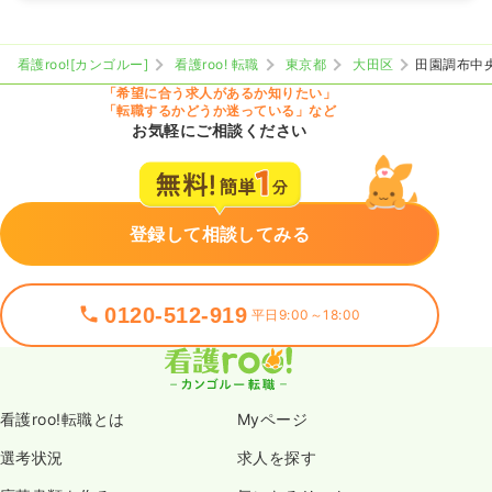
看護roo![カンゴルー]
看護roo! 転職
東京都
大田区
田園調布中
「希望に合う求人があるか知りたい」
「転職するかどうか迷っている」など
お気軽にご相談ください
登録して相談してみる
0120-512-919
平日9:00～18:00
看護roo!転職とは
Myページ
選考状況
求人を探す