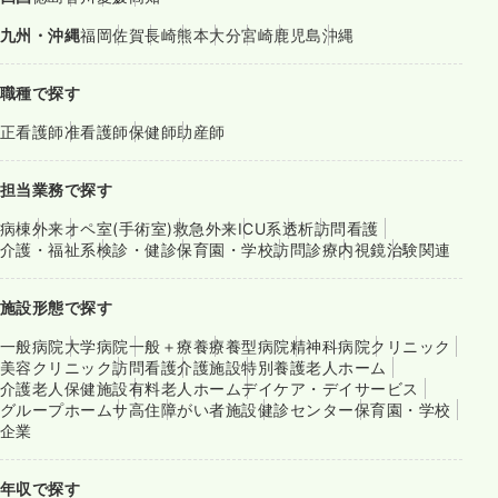
九州・沖縄
福岡
佐賀
長崎
熊本
大分
宮崎
鹿児島
沖縄
職種で探す
正看護師
准看護師
保健師
助産師
担当業務で探す
病棟
外来
オペ室(手術室)
救急外来
ICU系
透析
訪問看護
介護・福祉系
検診・健診
保育園・学校
訪問診療
内視鏡
治験関連
施設形態で探す
一般病院
大学病院
一般＋療養
療養型病院
精神科病院
クリニック
美容クリニック
訪問看護
介護施設
特別養護老人ホーム
介護老人保健施設
有料老人ホーム
デイケア・デイサービス
グループホーム
サ高住
障がい者施設
健診センター
保育園・学校
企業
年収で探す