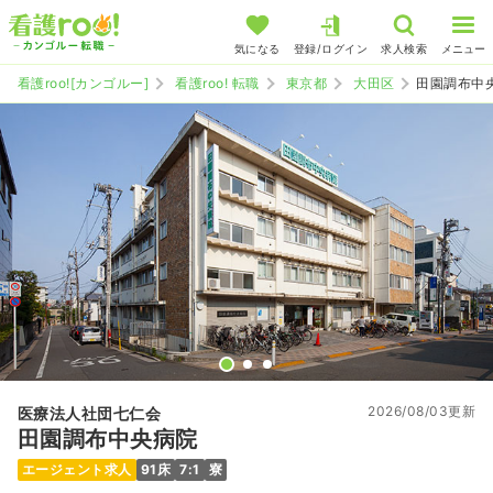
気になる
登録/ログイン
求人検索
メニュー
看護roo![カンゴルー]
看護roo! 転職
東京都
大田区
田園調布中
2026/08/03更新
医療法人社団七仁会
田園調布中央病院
エージェント求人
91床
7:1
寮