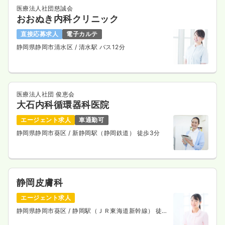
医療法人社団慈誠会
おおぬき内科クリニック
直接応募求人
電子カルテ
静岡県静岡市清水区
/ 清水駅 バス12分
医療法人社団 俊恵会
大石内科循環器科医院
エージェント求人
車通勤可
静岡県静岡市葵区
/ 新静岡駅（静岡鉄道） 徒歩3分
静岡皮膚科
エージェント求人
静岡県静岡市葵区
/ 静岡駅（ＪＲ東海道新幹線） 徒歩
3分