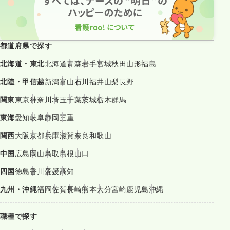
都道府県で探す
北海道・東北
北海道
青森
岩手
宮城
秋田
山形
福島
北陸・甲信越
新潟
富山
石川
福井
山梨
長野
関東
東京
神奈川
埼玉
千葉
茨城
栃木
群馬
東海
愛知
岐阜
静岡
三重
関西
大阪
京都
兵庫
滋賀
奈良
和歌山
中国
広島
岡山
鳥取
島根
山口
四国
徳島
香川
愛媛
高知
九州・沖縄
福岡
佐賀
長崎
熊本
大分
宮崎
鹿児島
沖縄
職種で探す