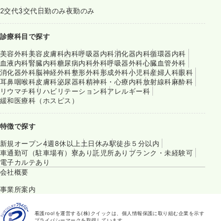
2交代
3交代
日勤のみ
夜勤のみ
診療科目で探す
美容外科
美容皮膚科
内科
呼吸器内科
消化器内科
循環器内科
血液内科
腎臓内科
糖尿病内科
外科
呼吸器外科
心臓血管外科
消化器外科
脳神経外科
整形外科
形成外科
小児科
産婦人科
眼科
耳鼻咽喉科
皮膚科
泌尿器科
精神科・心療内科
放射線科
麻酔科
リウマチ科
リハビリテーション科
アレルギー科
緩和医療科（ホスピス）
特徴で探す
新規オープン
4週8休以上
土日休み
駅徒歩５分以内
車通勤可（駐車場有）
寮あり
託児所あり
ブランク・未経験可
電子カルテあり
会社概要
事業所案内
看護roo!を運営する(株)クイックは、個人情報保護に取り組む企業を示す
プライバシーマークを取得しています。