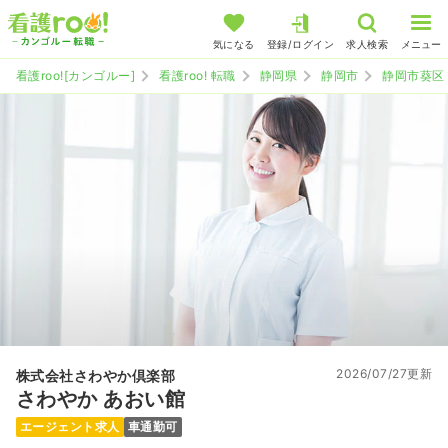
気になる
登録/ログイン
求人検索
メニュー
看護roo![カンゴルー]
看護roo! 転職
静岡県
静岡市
静岡市葵区
2026/07/27更新
株式会社さわやか倶楽部
さわやか あおい館
エージェント求人
車通勤可