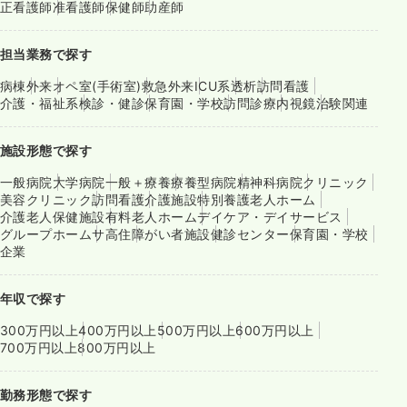
正看護師
准看護師
保健師
助産師
担当業務で探す
病棟
外来
オペ室(手術室)
救急外来
ICU系
透析
訪問看護
介護・福祉系
検診・健診
保育園・学校
訪問診療
内視鏡
治験関連
施設形態で探す
一般病院
大学病院
一般＋療養
療養型病院
精神科病院
クリニック
美容クリニック
訪問看護
介護施設
特別養護老人ホーム
介護老人保健施設
有料老人ホーム
デイケア・デイサービス
グループホーム
サ高住
障がい者施設
健診センター
保育園・学校
企業
年収で探す
300万円以上
400万円以上
500万円以上
600万円以上
700万円以上
800万円以上
勤務形態で探す