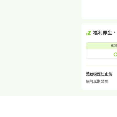
日勤のみ（パート
1,400
給与
時給
円
時間
7:00～16:00
（
福利厚生
時給1,400円以上可
車
夜勤のみ（パート
2.1
給与
日給
万円
時間
16:00～9:00
（
受動喫煙防止策
屋内原則禁煙