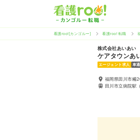
看護roo![カンゴルー]
看護roo! 転職
株式会社あいあい
ケアタウンあ
エージェント求人
車
福岡県田川市糒20
田川市立病院駅