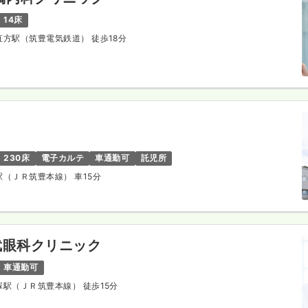
14床
豊直方駅（筑豊電気鉄道） 徒歩18分
230床
電子カルテ
車通勤可
託児所
方駅（ＪＲ筑豊本線） 車15分
武眼科クリニック
車通勤可
飯塚駅（ＪＲ筑豊本線） 徒歩15分