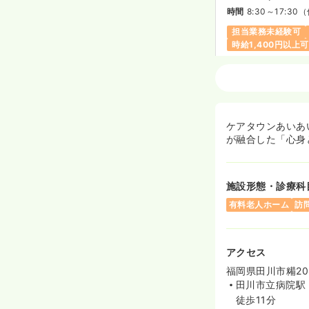
時間
8:30～17:30
（
担当業務未経験可
時給1,400円以上可
介護・福祉系
正
日勤のみ（常勤）
ケアタウンあいあ
25.0
が融合した「心身
給与
万円〜
/月
※一例
時間
7:00～16:00
（
月給25万円以上可
施設形態・診療科
有料老人ホーム
訪
2交代（常勤）
アクセス
29.0
給与
万円〜
/月
福岡県田川市糒208
※一例
時間
7:00～16:00
（
田川市立病院駅
徒歩11分
月給29万円以上可