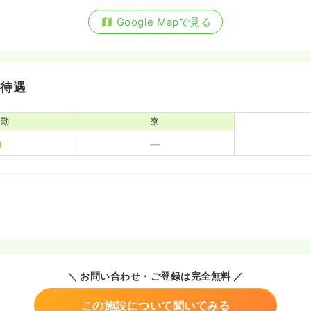
Google Mapで見る
）
〜
気になる
休憩90分）
・待遇
通勤
寮
）
気になる
休憩120分）
＼ お問い合わせ・ご登録は完全無料 ／
この施設について聞いてみる