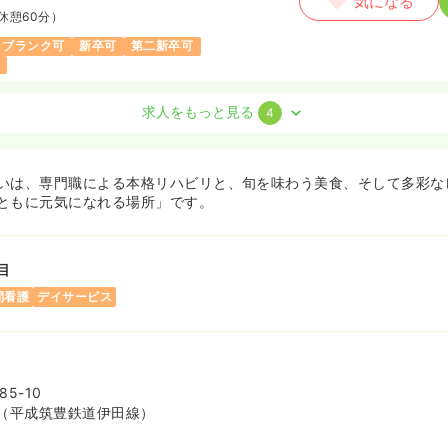
気になる
休憩60分）
ブランク可
新卒可
第二新卒可
求人をもっと見る
4
・准看護師
いは、専門職による本格リハビリと、旬を味わう美食、そして多彩な
ともに元気になれる場所」です。
気になる
休憩90分）
目
問看護
デイサービス
気になる
5-10
休憩90分）
（平成筑豊鉄道伊田線）