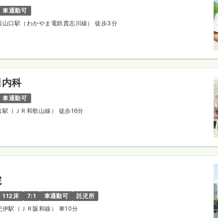
車通勤可
 西山口駅（わかやま電鉄貴志川線） 徒歩3分
田内科
車通勤可
岩出駅（ＪＲ和歌山線） 徒歩16分
院
112床
7:1
車通勤可
託児所
 紀伊駅（ＪＲ阪和線） 車10分