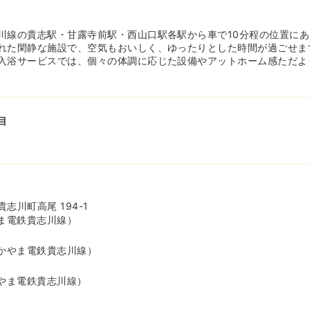
川線の貴志駅・甘露寺前駅・西山口駅各駅から車で10分程の位置に
れた閑静な施設で、空気もおいしく、ゆったりとした時間が過ごせま
入浴サービスでは、個々の体調に応じた設備やアットホーム感ただよ
目
志川町高尾 194-1
ま電鉄貴志川線）
かやま電鉄貴志川線）
やま電鉄貴志川線）