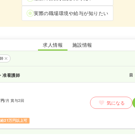
実際の職場環境や給与が知りたい
デイサービスセンターたかお
求人情報
施設情報
護師
・准看護師
万円
/月
賞与2回
気になる
給21万円以上可