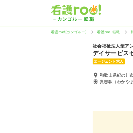
看護roo![カンゴルー]
看護roo! 転職
社会福祉法人聖ア
デイサービス
エージェント求人
和歌山県紀の川市貴
貴志駅（わかや