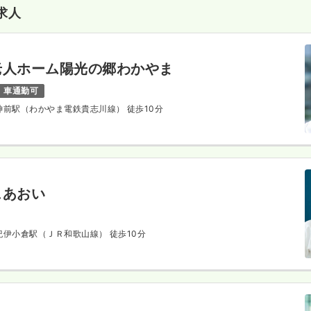
求人
老人ホーム陽光の郷わかやま
車通勤可
 神前駅（わかやま電鉄貴志川線） 徒歩10分
ュあおい
 紀伊小倉駅（ＪＲ和歌山線） 徒歩10分