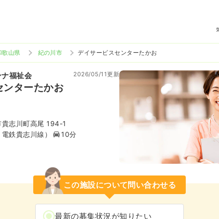
和歌山県
紀の川市
デイサービスセンターたかお
2026/05/11更新
ンナ福祉会
センターたかお
志川町高尾 194-1
ま電鉄貴志川線）
10分
この施設について問い合わせる
最新の募集状況が知りたい