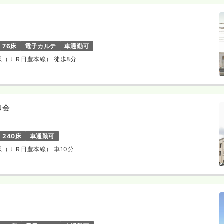
76床
電子カルテ
車通勤可
津駅（ＪＲ日豊本線） 徒歩8分
和会
240床
車通勤可
島駅（ＪＲ日豊本線） 車10分