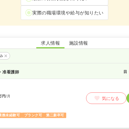
実際の職場環境や給与が知りたい
あおぞらの里 豊前デイサービスセンター
求人情報
施設情報
のみ
・准看護師
万円
/月
気になる
業務未経験可
ブランク可
第二新卒可