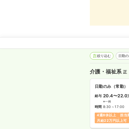
絞り込む
日勤
介護・福祉系
正
日勤のみ（常勤）
20.4〜22.0
給与
※一例
時間
8:30～17:00
4週8休以上
担当
月給22万円以上可