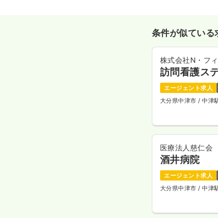
条件が似ている
株式会社N・フ
訪問看護ス
エージェント求人
大分県中津市
/ 中津
医療法人慈仁会
酒井病院
エージェント求人
大分県中津市
/ 中