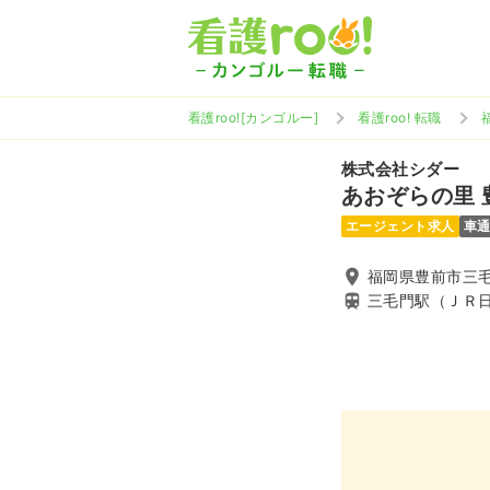
看護roo![カンゴルー]
看護roo! 転職
株式会社シダー
あおぞらの里
エージェント求人
車
福岡県豊前市三毛門
三毛門駅（ＪＲ