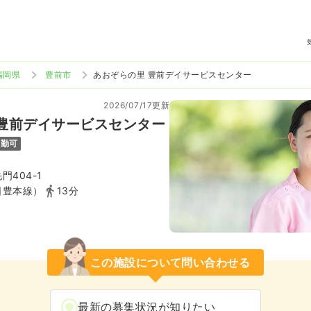
福岡県
豊前市
あおぞらの里 豊前デイサービスセンター
2026/07/17更新
 豊前デイサービスセンター
通勤可
404-1
日豊本線）
13分
この施設について問い合わせる
最新の募集状況が知りたい