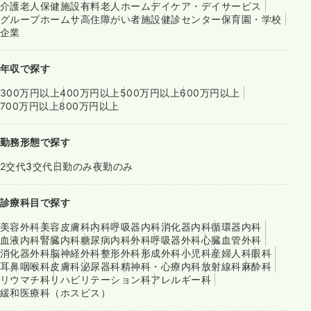
介護老人保健施設
有料老人ホーム
デイケア・デイサービス
グループホーム
サ高住
障がい者施設
健診センター
保育園・学校
企業
年収で探す
300万円以上
400万円以上
500万円以上
600万円以上
700万円以上
800万円以上
勤務形態で探す
2交代
3交代
日勤のみ
夜勤のみ
診療科目で探す
美容外科
美容皮膚科
内科
呼吸器内科
消化器内科
循環器内科
血液内科
腎臓内科
糖尿病内科
外科
呼吸器外科
心臓血管外科
消化器外科
脳神経外科
整形外科
形成外科
小児科
産婦人科
眼科
耳鼻咽喉科
皮膚科
泌尿器科
精神科・心療内科
放射線科
麻酔科
リウマチ科
リハビリテーション科
アレルギー科
緩和医療科（ホスピス）