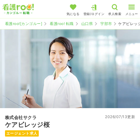
気になる
登録/ログイン
求人検索
メニュー
看護roo![カンゴルー]
看護roo! 転職
山口県
宇部市
ケアビレッ
2026/07/13更新
株式会社サクラ
ケアビレッジ桜
エージェント求人