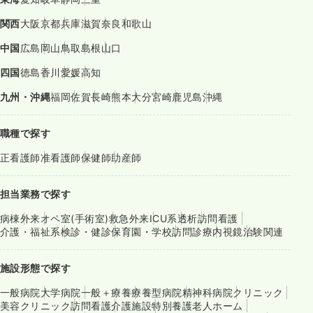
関西
大阪
京都
兵庫
滋賀
奈良
和歌山
中国
広島
岡山
鳥取
島根
山口
四国
徳島
香川
愛媛
高知
九州・沖縄
福岡
佐賀
長崎
熊本
大分
宮崎
鹿児島
沖縄
職種で探す
正看護師
准看護師
保健師
助産師
担当業務で探す
病棟
外来
オペ室(手術室)
救急外来
ICU系
透析
訪問看護
介護・福祉系
検診・健診
保育園・学校
訪問診療
内視鏡
治験関連
施設形態で探す
一般病院
大学病院
一般＋療養
療養型病院
精神科病院
クリニック
美容クリニック
訪問看護
介護施設
特別養護老人ホーム