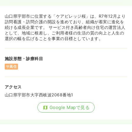
一時募集休止
日勤のみ（常勤）
山口県宇部市に位置する「ケアビレッジ桜」は、R7年12月より
23.7〜27.2
給与
万円
/月
賞与6.0〜10.0万円
訪問看護・訪問介護の開設を進めており、組織が着実に進化を
※一例
続ける成長企業です。 サービス付き高齢者向け住宅の運営法人
時間
8:00～17:00
（休憩60分）
として、地域に根差し、ご利用者様の生活の質の向上と人生の
選択の幅を広げることを事業の目標としています。
月給27万円以上可
気になる
詳細を見る
施設形態・診療科目
サ高住
アクセス
山口県宇部市大字西岐波2068番地1
Google Mapで見る