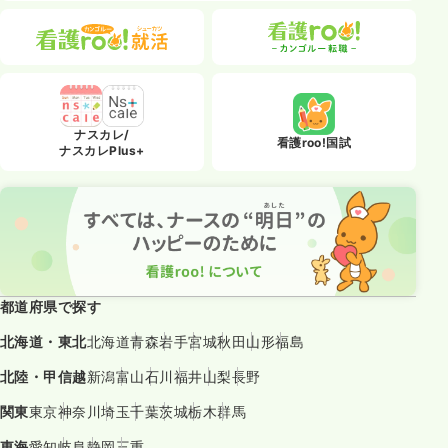
ナスカレ/
看護roo!国試
ナスカレPlus+
都道府県で探す
北海道・東北
北海道
青森
岩手
宮城
秋田
山形
福島
北陸・甲信越
新潟
富山
石川
福井
山梨
長野
関東
東京
神奈川
埼玉
千葉
茨城
栃木
群馬
東海
愛知
岐阜
静岡
三重