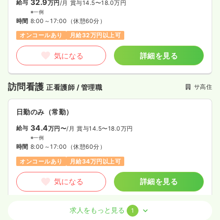
32.9
給与
万円
/月
賞与14.5〜18.0万円
※一例
時間
8:00～17:00
（休憩60分）
オンコールあり
月給32万円以上可
気になる
詳細を見る
訪問看護
サ高住
正看護師 / 管理職
日勤のみ（常勤）
34.4
給与
万円〜
/月
賞与14.5〜18.0万円
※一例
時間
8:00～17:00
（休憩60分）
オンコールあり
月給34万円以上可
気になる
詳細を見る
求人をもっと見る
1
介護・福祉系
サ高住
正看護師