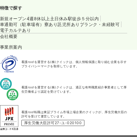
特徴で探す
新規オープン
4週8休以上
土日休み
駅徒歩５分以内
車通勤可（駐車場有）
寮あり
託児所あり
ブランク・未経験可
電子カルテあり
会社概要
事業所案内
看護roo!を運営する(株)クイックは、個人情報保護に取り組む企業を示す
プライバシーマークを取得しています。
看護roo!を運営する(株)クイックは、適正な有料職業紹介事業者として厚
生労働省より認定を受けています。
看護roo!転職は東証プライム市場上場企業のクイックが、厚生労働大臣の
許可を受けて運営しています。
厚生労働大臣許可27-ユ-020100