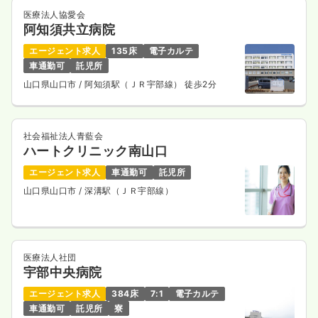
医療法人協愛会
阿知須共立病院
エージェント求人
135床
電子カルテ
車通勤可
託児所
山口県山口市
/ 阿知須駅（ＪＲ宇部線） 徒歩2分
社会福祉法人青藍会
ハートクリニック南山口
エージェント求人
車通勤可
託児所
山口県山口市
/ 深溝駅（ＪＲ宇部線）
医療法人社団
宇部中央病院
エージェント求人
384床
7:1
電子カルテ
車通勤可
託児所
寮