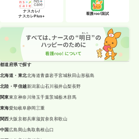
ナスカレ/
看護roo!国試
ナスカレPlus+
都道府県で探す
北海道・東北
北海道
青森
岩手
宮城
秋田
山形
福島
北陸・甲信越
新潟
富山
石川
福井
山梨
長野
関東
東京
神奈川
埼玉
千葉
茨城
栃木
群馬
東海
愛知
岐阜
静岡
三重
関西
大阪
京都
兵庫
滋賀
奈良
和歌山
中国
広島
岡山
鳥取
島根
山口