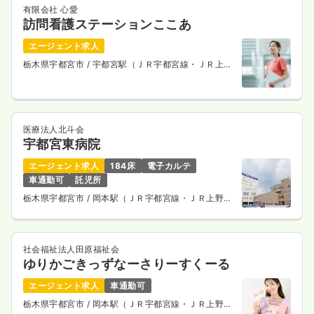
有限会社 心愛
訪問看護ステーションここあ
エージェント求人
栃木県宇都宮市
/ 宇都宮駅（ＪＲ宇都宮線・ＪＲ上野
東京ライン） 車13分
医療法人北斗会
宇都宮東病院
エージェント求人
184床
電子カルテ
車通勤可
託児所
栃木県宇都宮市
/ 岡本駅（ＪＲ宇都宮線・ＪＲ上野東
京ライン） 車9分
社会福祉法人田原福祉会
ゆりかごきっずなーさりーすくーる
エージェント求人
車通勤可
栃木県宇都宮市
/ 岡本駅（ＪＲ宇都宮線・ＪＲ上野東