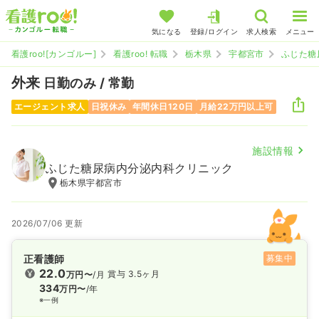
気になる
登録/ログイン
求人検索
メニュー
看護roo![カンゴルー]
看護roo! 転職
栃木県
宇都宮市
ふじた糖
外来
日勤のみ / 常勤
エージェント求人
日祝休み
年間休日120日
月給22万円以上可
施設情報
ふじた糖尿病内分泌内科クリニック
栃木県宇都宮市
2026/07/06 更新
正看護師
募集中
22.0
賞与 3.5ヶ月
万円〜
/月
334
万円〜
/年
※一例