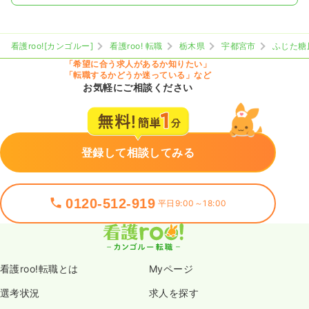
看護roo![カンゴルー]
看護roo! 転職
栃木県
宇都宮市
ふじた糖
「希望に合う求人があるか知りたい」
「転職するかどうか迷っている」など
お気軽にご相談ください
登録して相談してみる
0120-512-919
平日9:00～18:00
看護roo!転職とは
Myページ
選考状況
求人を探す