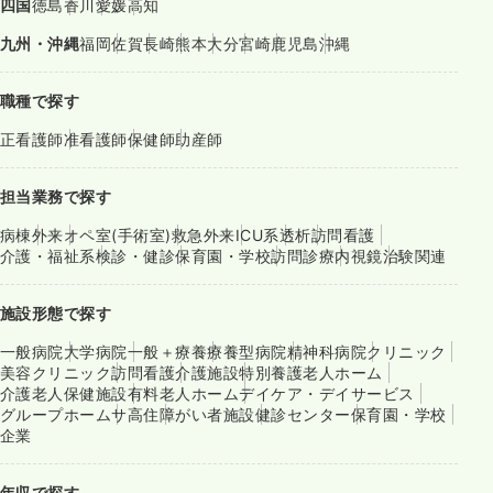
四国
徳島
香川
愛媛
高知
九州・沖縄
福岡
佐賀
長崎
熊本
大分
宮崎
鹿児島
沖縄
職種で探す
正看護師
准看護師
保健師
助産師
担当業務で探す
病棟
外来
オペ室(手術室)
救急外来
ICU系
透析
訪問看護
介護・福祉系
検診・健診
保育園・学校
訪問診療
内視鏡
治験関連
施設形態で探す
一般病院
大学病院
一般＋療養
療養型病院
精神科病院
クリニック
美容クリニック
訪問看護
介護施設
特別養護老人ホーム
介護老人保健施設
有料老人ホーム
デイケア・デイサービス
グループホーム
サ高住
障がい者施設
健診センター
保育園・学校
企業
年収で探す