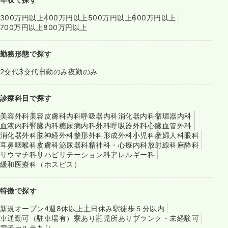
300万円以上
400万円以上
500万円以上
600万円以上
700万円以上
800万円以上
勤務形態で探す
2交代
3交代
日勤のみ
夜勤のみ
診療科目で探す
美容外科
美容皮膚科
内科
呼吸器内科
消化器内科
循環器内科
血液内科
腎臓内科
糖尿病内科
外科
呼吸器外科
心臓血管外科
消化器外科
脳神経外科
整形外科
形成外科
小児科
産婦人科
眼科
耳鼻咽喉科
皮膚科
泌尿器科
精神科・心療内科
放射線科
麻酔科
リウマチ科
リハビリテーション科
アレルギー科
緩和医療科（ホスピス）
特徴で探す
新規オープン
4週8休以上
土日休み
駅徒歩５分以内
車通勤可（駐車場有）
寮あり
託児所あり
ブランク・未経験可
電子カルテあり