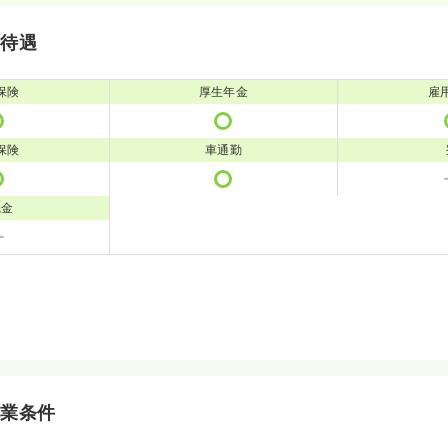
・待遇
保険
厚生年金
雇
保険
車通勤
職金
就業条件