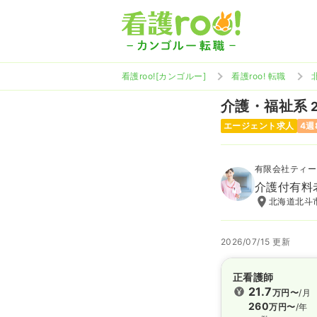
看護roo![カンゴルー]
看護roo! 転職
介護・福祉系
エージェント求人
4週
有限会社ティー
介護付有料
北海道北斗市
2026/07/15 更新
正看護師
21.7
万円〜
/月
260
万円〜
/年