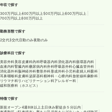
年収で探す
300万円以上
400万円以上
500万円以上
600万円以上
700万円以上
800万円以上
勤務形態で探す
2交代
3交代
日勤のみ
夜勤のみ
診療科目で探す
美容外科
美容皮膚科
内科
呼吸器内科
消化器内科
循環器内科
血液内科
腎臓内科
糖尿病内科
外科
呼吸器外科
心臓血管外科
消化器外科
脳神経外科
整形外科
形成外科
小児科
産婦人科
眼科
耳鼻咽喉科
皮膚科
泌尿器科
精神科・心療内科
放射線科
麻酔科
リウマチ科
リハビリテーション科
アレルギー科
緩和医療科（ホスピス）
特徴で探す
新規オープン
4週8休以上
土日休み
駅徒歩５分以内
車通勤可（駐車場有）
寮あり
託児所あり
ブランク・未経験可