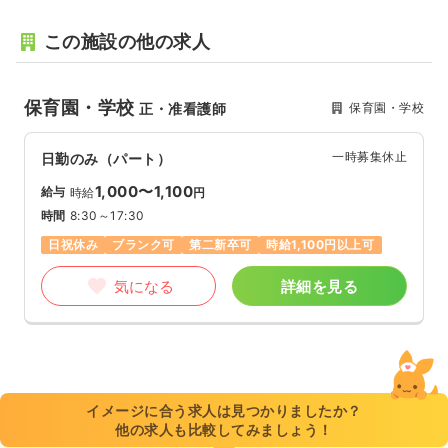
この施設の他の求人
保育園・学校
保育園・学校
正・准看護師
一時募集休止
日勤のみ（パート）
1,000〜1,100
給与
時給
円
時間
8:30～17:30
日祝休み
ブランク可
第二新卒可
時給1,100円以上可
気になる
詳細を見る
イメージに合う求人は見つかりましたか？
他の求人も比較してみましょう！