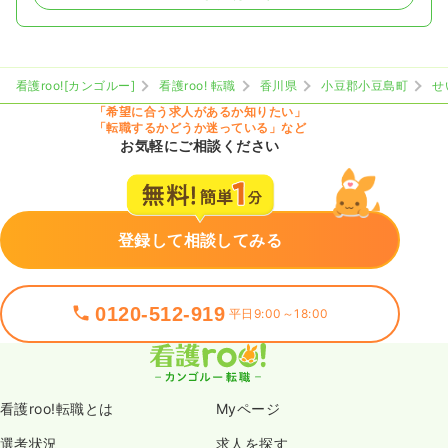
看護roo![カンゴルー]
看護roo! 転職
香川県
小豆郡小豆島町
せ
「希望に合う求人があるか知りたい」
「転職するかどうか迷っている」など
お気軽にご相談ください
登録して相談してみる
0120-512-919
平日9:00～18:00
看護roo!転職とは
Myページ
選考状況
求人を探す