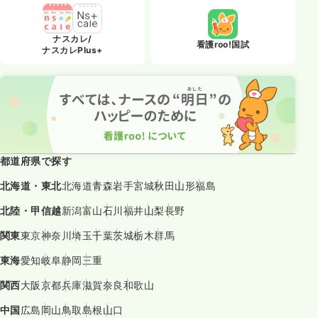
ナスカレ/
看護roo!国試
ナスカレPlus+
都道府県で探す
北海道・東北
北海道
青森
岩手
宮城
秋田
山形
福島
北陸・甲信越
新潟
富山
石川
福井
山梨
長野
関東
東京
神奈川
埼玉
千葉
茨城
栃木
群馬
東海
愛知
岐阜
静岡
三重
関西
大阪
京都
兵庫
滋賀
奈良
和歌山
中国
広島
岡山
鳥取
島根
山口