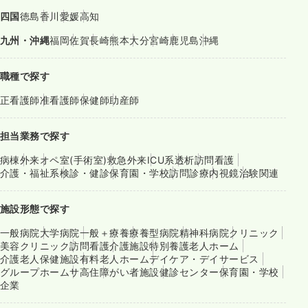
四国
徳島
香川
愛媛
高知
九州・沖縄
福岡
佐賀
長崎
熊本
大分
宮崎
鹿児島
沖縄
職種で探す
正看護師
准看護師
保健師
助産師
担当業務で探す
病棟
外来
オペ室(手術室)
救急外来
ICU系
透析
訪問看護
介護・福祉系
検診・健診
保育園・学校
訪問診療
内視鏡
治験関連
施設形態で探す
一般病院
大学病院
一般＋療養
療養型病院
精神科病院
クリニック
美容クリニック
訪問看護
介護施設
特別養護老人ホーム
介護老人保健施設
有料老人ホーム
デイケア・デイサービス
グループホーム
サ高住
障がい者施設
健診センター
保育園・学校
企業