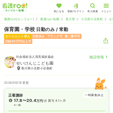
気になる
登録/ログイン
求人検索
メニュー
看護roo![カンゴルー]
看護roo! 転職
香川県
小豆郡小豆島町
せ
保育園・学校
日勤のみ / 常勤
エージェント求人
日祝休み
ブランク可
第二新卒可
月給20万円以上可
社会福祉法人清見福祉協会
施設情報
せいけんじこども園
香川県小豆郡小豆島町
2026/06/18 更新
正看護師
一時募集休止
17.8〜20.4
賞与 4.1ヶ月
万円
/月
※一例