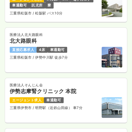
車通勤可
託児所
寮
三重県松阪市
/ 松阪駅 バス10分
医療法人北大路眼科
北大路眼科
直接応募求人
4床
車通勤可
三重県松阪市
/ 伊勢中川駅 徒歩7分
医療法人そんじん会
伊勢志摩腎クリニック 本院
エージェント求人
車通勤可
三重県伊勢市
/ 明野駅（近鉄山田線） 車7分