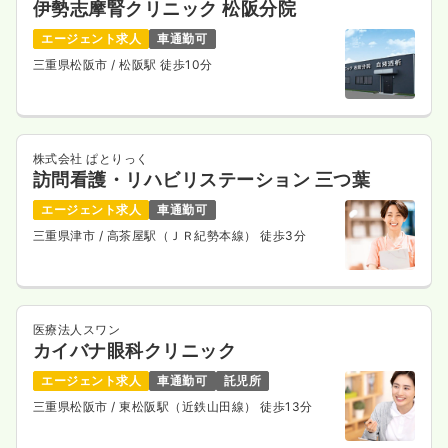
伊勢志摩腎クリニック 松阪分院
エージェント求人
車通勤可
三重県松阪市
/ 松阪駅 徒歩10分
株式会社 ぱとりっく
訪問看護・リハビリステーション 三つ葉
エージェント求人
車通勤可
三重県津市
/ 高茶屋駅（ＪＲ紀勢本線） 徒歩3分
医療法人スワン
カイバナ眼科クリニック
エージェント求人
車通勤可
託児所
三重県松阪市
/ 東松阪駅（近鉄山田線） 徒歩13分