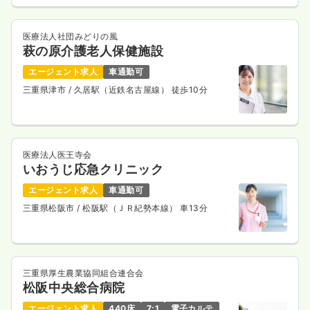
医療法人社団みどりの風
萩の原介護老人保健施設
エージェント求人
車通勤可
三重県津市
/ 久居駅（近鉄名古屋線） 徒歩10分
医療法人医王寺会
いおうじ応急クリニック
エージェント求人
車通勤可
三重県松阪市
/ 松阪駅（ＪＲ紀勢本線） 車13分
三重県厚生農業協同組合連合会
松阪中央総合病院
エージェント求人
440床
7:1
電子カルテ