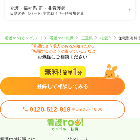
介護・福祉系
正・准看護師
日勤のみ（パート(非常勤)）
/一時募集休止
看護roo![カンゴルー]
看護roo! 転職
三重県
松阪市
住宅型有料
「希望に合う求人があるか知りたい」
「転職するかどうか迷っている」など
お気軽にご相談ください
登録して相談してみる
0120-512-919
平日9:00～18:00
看護roo!転職とは
Myページ