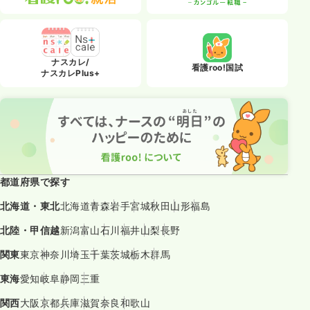
ナスカレ/
看護roo!国試
ナスカレPlus+
都道府県で探す
北海道・東北
北海道
青森
岩手
宮城
秋田
山形
福島
北陸・甲信越
新潟
富山
石川
福井
山梨
長野
関東
東京
神奈川
埼玉
千葉
茨城
栃木
群馬
東海
愛知
岐阜
静岡
三重
関西
大阪
京都
兵庫
滋賀
奈良
和歌山