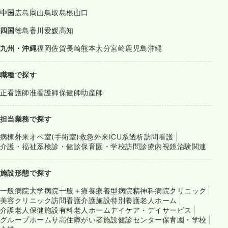
中国
広島
岡山
鳥取
島根
山口
四国
徳島
香川
愛媛
高知
九州・沖縄
福岡
佐賀
長崎
熊本
大分
宮崎
鹿児島
沖縄
職種で探す
正看護師
准看護師
保健師
助産師
担当業務で探す
病棟
外来
オペ室(手術室)
救急外来
ICU系
透析
訪問看護
介護・福祉系
検診・健診
保育園・学校
訪問診療
内視鏡
治験関連
施設形態で探す
一般病院
大学病院
一般＋療養
療養型病院
精神科病院
クリニック
美容クリニック
訪問看護
介護施設
特別養護老人ホーム
介護老人保健施設
有料老人ホーム
デイケア・デイサービス
グループホーム
サ高住
障がい者施設
健診センター
保育園・学校