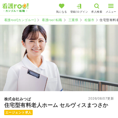
気になる
登録/ログイン
求人検索
メニュー
看護roo![カンゴルー]
看護roo! 転職
三重県
松阪市
住宅型有料
2026/08/07更新
株式会社みつば
住宅型有料老人ホーム セルヴィスまつさか
エージェント求人