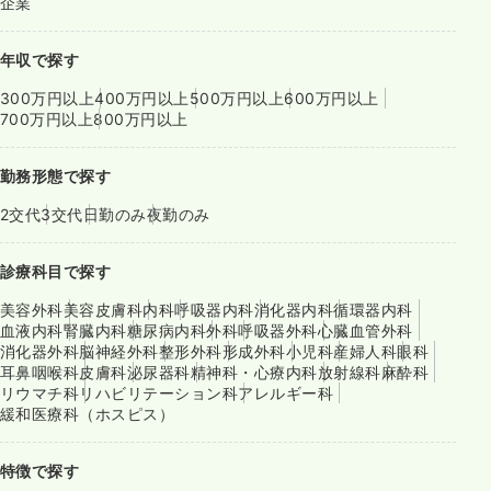
企業
年収で探す
300万円以上
400万円以上
500万円以上
600万円以上
700万円以上
800万円以上
勤務形態で探す
2交代
3交代
日勤のみ
夜勤のみ
診療科目で探す
美容外科
美容皮膚科
内科
呼吸器内科
消化器内科
循環器内科
血液内科
腎臓内科
糖尿病内科
外科
呼吸器外科
心臓血管外科
消化器外科
脳神経外科
整形外科
形成外科
小児科
産婦人科
眼科
耳鼻咽喉科
皮膚科
泌尿器科
精神科・心療内科
放射線科
麻酔科
リウマチ科
リハビリテーション科
アレルギー科
緩和医療科（ホスピス）
特徴で探す