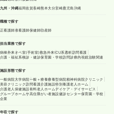
九州・沖縄
福岡
佐賀
長崎
熊本
大分
宮崎
鹿児島
沖縄
職種で探す
正看護師
准看護師
保健師
助産師
担当業務で探す
病棟
外来
オペ室(手術室)
救急外来
ICU系
透析
訪問看護
介護・福祉系
検診・健診
保育園・学校
訪問診療
内視鏡
治験関連
施設形態で探す
一般病院
大学病院
一般＋療養
療養型病院
精神科病院
クリニック
美容クリニック
訪問看護
介護施設
特別養護老人ホーム
介護老人保健施設
有料老人ホーム
デイケア・デイサービス
グループホーム
サ高住
障がい者施設
健診センター
保育園・学校
企業
年収で探す