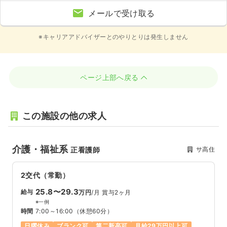
メールで受け取る
※キャリアアドバイザーとのやりとりは発生しません
ページ上部へ戻る
この施設の他の求人
介護・福祉系
サ高住
正看護師
2交代（常勤）
25.8〜29.3
給与
万円
/月
賞与2ヶ月
※一例
時間
7:00～16:00
（休憩60分）
日曜休み
ブランク可
第二新卒可
月給29万円以上可