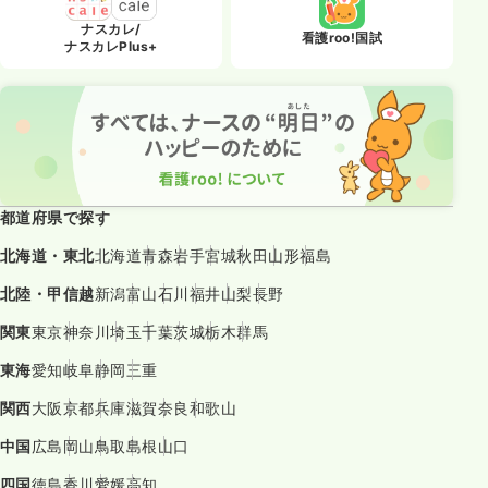
ナスカレ/
看護roo!国試
ナスカレPlus+
都道府県で探す
北海道・東北
北海道
青森
岩手
宮城
秋田
山形
福島
北陸・甲信越
新潟
富山
石川
福井
山梨
長野
関東
東京
神奈川
埼玉
千葉
茨城
栃木
群馬
東海
愛知
岐阜
静岡
三重
関西
大阪
京都
兵庫
滋賀
奈良
和歌山
中国
広島
岡山
鳥取
島根
山口
四国
徳島
香川
愛媛
高知