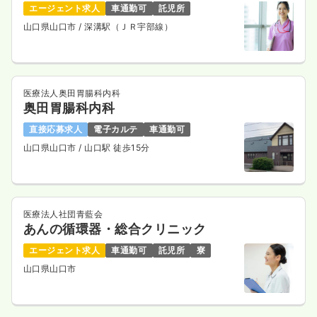
エージェント求人
車通勤可
託児所
山口県山口市
/ 深溝駅（ＪＲ宇部線）
医療法人奥田胃腸科内科
奥田胃腸科内科
直接応募求人
電子カルテ
車通勤可
山口県山口市
/ 山口駅 徒歩15分
医療法人社団青藍会
あんの循環器・総合クリニック
エージェント求人
車通勤可
託児所
寮
山口県山口市