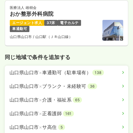
医療法人 雄樹会
おか整形外科病院
エージェント求人
37床
電子カルテ
車通勤可
山口県山口市
/ 山口駅（ＪＲ山口線）
同じ地域で条件を追加する
山口県山口市
×
車通勤可（駐車場有）
138
山口県山口市
×
ブランク・未経験可
36
山口県山口市
×
介護・福祉系
65
山口県山口市
×
正看護師
161
山口県山口市
×
サ高住
5