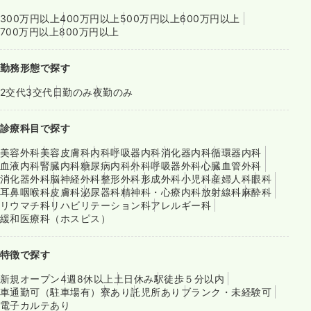
300万円以上
400万円以上
500万円以上
600万円以上
700万円以上
800万円以上
勤務形態で探す
2交代
3交代
日勤のみ
夜勤のみ
診療科目で探す
美容外科
美容皮膚科
内科
呼吸器内科
消化器内科
循環器内科
血液内科
腎臓内科
糖尿病内科
外科
呼吸器外科
心臓血管外科
消化器外科
脳神経外科
整形外科
形成外科
小児科
産婦人科
眼科
耳鼻咽喉科
皮膚科
泌尿器科
精神科・心療内科
放射線科
麻酔科
リウマチ科
リハビリテーション科
アレルギー科
緩和医療科（ホスピス）
特徴で探す
新規オープン
4週8休以上
土日休み
駅徒歩５分以内
車通勤可（駐車場有）
寮あり
託児所あり
ブランク・未経験可
電子カルテあり