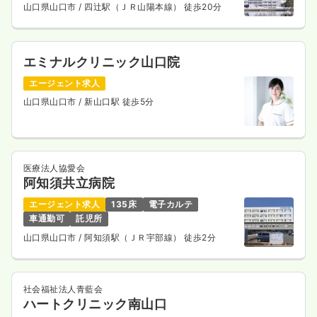
山口県山口市
/ 四辻駅（ＪＲ山陽本線） 徒歩20分
エミナルクリニック山口院
エージェント求人
山口県山口市
/ 新山口駅 徒歩5分
医療法人協愛会
阿知須共立病院
エージェント求人
135床
電子カルテ
車通勤可
託児所
山口県山口市
/ 阿知須駅（ＪＲ宇部線） 徒歩2分
社会福祉法人青藍会
ハートクリニック南山口