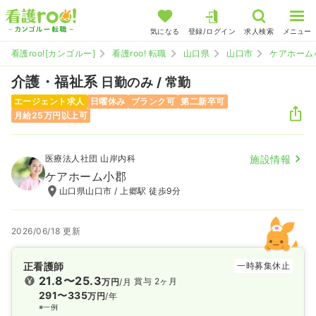
気になる
登録/ログイン
求人検索
メニュー
看護roo![カンゴルー]
看護roo! 転職
山口県
山口市
ケアホーム
介護・福祉系
日勤のみ / 常勤
エージェント求人
日曜休み
ブランク可
第二新卒可
月給25万円以上可
医療法人社団 山岸内科
施設情報
ケアホーム小郡
山口県山口市 / 上郷駅 徒歩9分
2026/06/18 更新
正看護師
一時募集休止
21.8〜25.3
賞与 2ヶ月
万円
/月
291〜335
万円
/年
※一例