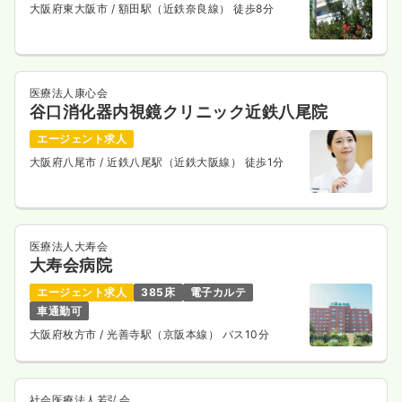
大阪府東大阪市
/ 額田駅（近鉄奈良線） 徒歩8分
医療法人康心会
谷口消化器内視鏡クリニック近鉄八尾院
エージェント求人
大阪府八尾市
/ 近鉄八尾駅（近鉄大阪線） 徒歩1分
医療法人大寿会
大寿会病院
エージェント求人
385床
電子カルテ
車通勤可
大阪府枚方市
/ 光善寺駅（京阪本線） バス10分
社会医療法人若弘会