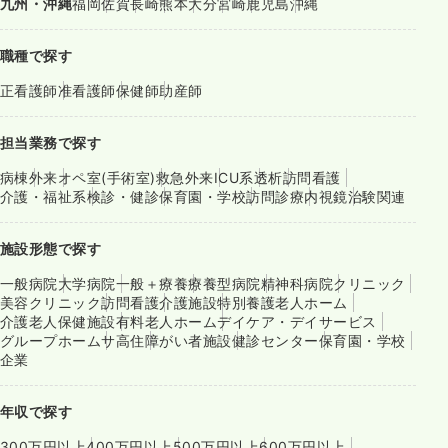
九州・沖縄
福岡
佐賀
長崎
熊本
大分
宮崎
鹿児島
沖縄
職種で探す
正看護師
准看護師
保健師
助産師
担当業務で探す
病棟
外来
オペ室(手術室)
救急外来
ICU系
透析
訪問看護
介護・福祉系
検診・健診
保育園・学校
訪問診療
内視鏡
治験関連
施設形態で探す
一般病院
大学病院
一般＋療養
療養型病院
精神科病院
クリニック
美容クリニック
訪問看護
介護施設
特別養護老人ホーム
介護老人保健施設
有料老人ホーム
デイケア・デイサービス
グループホーム
サ高住
障がい者施設
健診センター
保育園・学校
企業
年収で探す
300万円以上
400万円以上
500万円以上
600万円以上