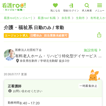
気になる
登録/ログイン
求人検索
メニュー
看護roo![カンゴルー]
看護roo! 転職
奈良県
生駒市
有料老人ホ
介護・福祉系
日勤のみ / 常勤
エージェント求人
日曜休み
担当業務未経験可
医療法人社団松下会
施設情報
有料老人ホーム・リハビリ特化型デイサービス エリクシール
奈良県生駒市 / 学研北生駒駅 徒歩3分
2026/07/17 更新
正看護師
一時募集休止
お問い合わせください
勤務時間
8:40～17:20