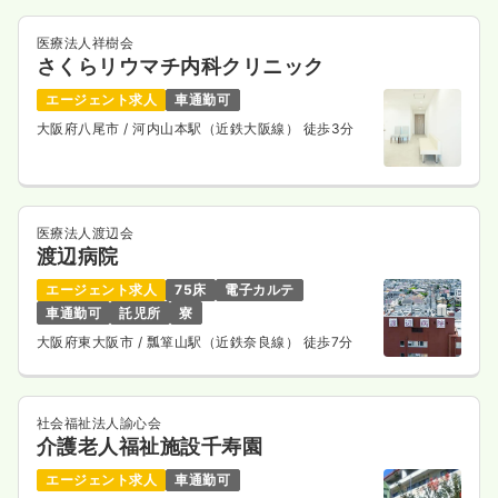
医療法人祥樹会
さくらリウマチ内科クリニック
エージェント求人
車通勤可
大阪府八尾市
/ 河内山本駅（近鉄大阪線） 徒歩3分
医療法人渡辺会
渡辺病院
エージェント求人
75床
電子カルテ
車通勤可
託児所
寮
大阪府東大阪市
/ 瓢箪山駅（近鉄奈良線） 徒歩7分
社会福祉法人諭心会
介護老人福祉施設千寿園
エージェント求人
車通勤可