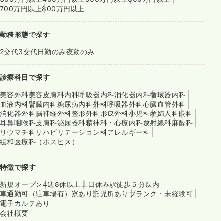
700万円以上
800万円以上
勤務形態で探す
2交代
3交代
日勤のみ
夜勤のみ
診療科目で探す
美容外科
美容皮膚科
内科
呼吸器内科
消化器内科
循環器内科
血液内科
腎臓内科
糖尿病内科
外科
呼吸器外科
心臓血管外科
消化器外科
脳神経外科
整形外科
形成外科
小児科
産婦人科
眼科
耳鼻咽喉科
皮膚科
泌尿器科
精神科・心療内科
放射線科
麻酔科
リウマチ科
リハビリテーション科
アレルギー科
緩和医療科（ホスピス）
特徴で探す
新規オープン
4週8休以上
土日休み
駅徒歩５分以内
車通勤可（駐車場有）
寮あり
託児所あり
ブランク・未経験可
電子カルテあり
会社概要