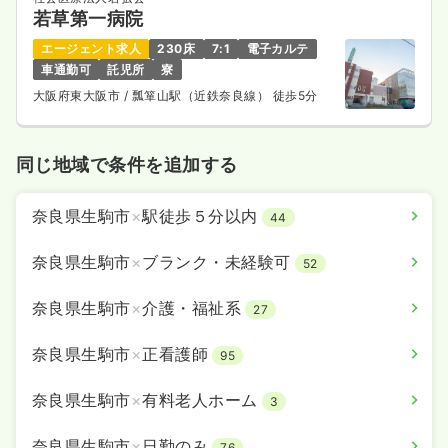
若草第一病院
エージェント求人
230床
7:1
電子カルテ
車通勤可
託児所
寮
大阪府東大阪市
/ 瓢箪山駅（近鉄奈良線） 徒歩5分
同じ地域で条件を追加する
奈良県生駒市
×
駅徒歩５分以内
44
奈良県生駒市
×
ブランク・未経験可
52
奈良県生駒市
×
介護・福祉系
27
奈良県生駒市
×
正看護師
95
奈良県生駒市
×
有料老人ホーム
3
奈良県生駒市
×
日勤のみ
76