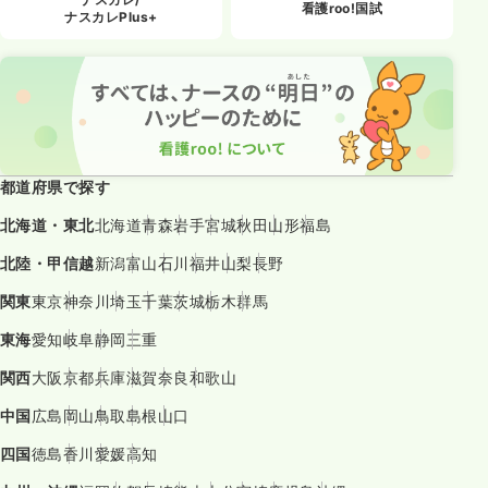
看護roo!国試
ナスカレPlus+
都道府県で探す
北海道・東北
北海道
青森
岩手
宮城
秋田
山形
福島
北陸・甲信越
新潟
富山
石川
福井
山梨
長野
関東
東京
神奈川
埼玉
千葉
茨城
栃木
群馬
東海
愛知
岐阜
静岡
三重
関西
大阪
京都
兵庫
滋賀
奈良
和歌山
中国
広島
岡山
鳥取
島根
山口
四国
徳島
香川
愛媛
高知