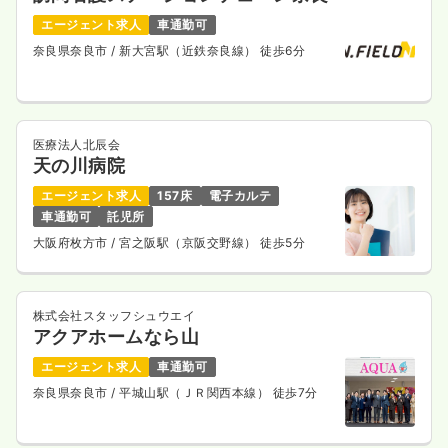
エージェント求人
車通勤可
奈良県奈良市
/ 新大宮駅（近鉄奈良線） 徒歩6分
医療法人北辰会
天の川病院
エージェント求人
157床
電子カルテ
車通勤可
託児所
大阪府枚方市
/ 宮之阪駅（京阪交野線） 徒歩5分
株式会社スタッフシュウエイ
アクアホームなら山
エージェント求人
車通勤可
奈良県奈良市
/ 平城山駅（ＪＲ関西本線） 徒歩7分