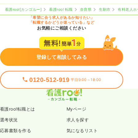
看護roo![カンゴルー]
看護roo! 転職
奈良県
生駒市
有料老人ホ
「希望に合う求人があるか知りたい」
「転職するかどうか迷っている」など
お気軽にご相談ください
登録して相談してみる
0120-512-919
平日9:00～18:00
看護roo!転職とは
Myページ
選考状況
求人を探す
応募書類を作る
気になるリスト