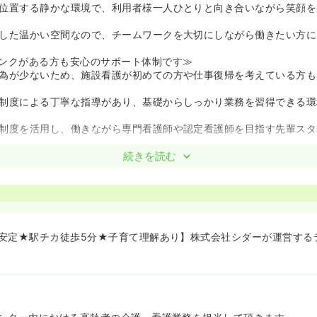
位置する静かな環境で、利用者様一人ひとりと向き合いながら笑顔を
した温かい空間なので、チームワークを大切にしながら働きたい方に
ンクがある方も安心のサポート体制です≫
為が少ないため、施設看護が初めての方や仕事復帰を考えている方も
制度による丁寧な指導があり、基礎からしっかり業務を習得できる環
制度を活用し、働きながら専門看護師や認定看護師を目指す先輩スタ
続きを読む
せた柔軟な働き方が相談できます≫
時間は個別の相談にも応じていただけるため、家庭やプライベートと
日からの勤務が可能で、ライフスタイルに合わせた無理のないワーク
。
安定★駅チカ徒歩5分★子育て理解あり】株式会社シダーが運営する
曜定休でプライベートも充実！≫
でお休みのため、ご家族や友人との予定も合わせやすい環境です◯
できるので、子育て中の方や家庭との両立を目指す方にもピッタリで
大きなデイサービスでの勤務になります☆≫
歩5分圏内なので、電車移動で勤務希望の方にもおすすめです。