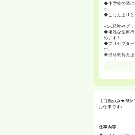
◆小学校の隣に
す。
◆こじんまりと
≪未経験やブラ
◆複雑な医療行
めます！
◆プリセプター
す。
◆資格取得支援
います。
≪私生活に合わ
◆パートは就業
す。
◆パートは週3
を実現できます
【日勤のみ★母体
≪日勤のみ＆日
お仕事です♪
◆日曜日は固定
◆夕方には退勤
仕事内容
≪2階まである
◆下関市から徒