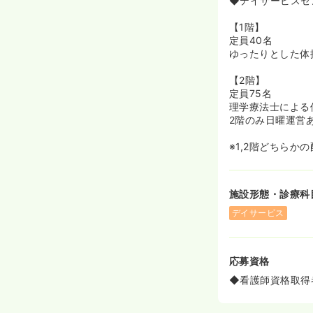
◆デイサービスセ
◆高齢者に対し
【1階】
≪母体が安定し
定員40名
◆株式会社シダ
ゆったりとした体
す。
◆大手ならでは
【2階】
◆社会保険完備
定員75名
理学療法士による
2階のみ日曜運営
※1,2階どちらか
施設形態・診療科
デイサービス
応募資格
◆看護師資格取得