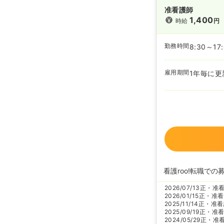
准看護師
1,400
時給
円
勤務時間
8:30～17
雇用期間
1年毎に
看護roo!転職での
2026/07/13
正・准
2026/01/15
正・准看
2025/11/14
正・准看
2025/09/19
正・准
2024/05/29
正・准