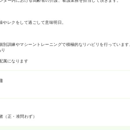
ンター内における高齢者の介護、看護業務を担当して頂きます。
て、看護を提供をしていきたいと考えている方におすすめです。
ています☆≫
ーは、東証JASDAQに上場していて、全国規模で介護サービスを展
操やレクをして過ごして意味明日。
の安定感があり、コンプライアンスもしっかり守られています！
はもちろん、産前産後・育児休暇の取得実績もあり安心です◯
個別訓練やマシーントレーニングで積極的なリハビリを行っています
あり
の配属になります
目
者（正・准問わず）