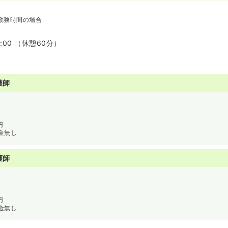
勤務時間の場合
7:00 （休憩60分）
護師
円
金無し
護師
円
金無し