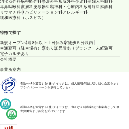
消化器外科
脳神経外科
整形外科
形成外科
小児科
産婦人科
眼科
耳鼻咽喉科
皮膚科
泌尿器科
精神科・心療内科
放射線科
麻酔科
リウマチ科
リハビリテーション科
アレルギー科
緩和医療科（ホスピス）
特徴で探す
新規オープン
4週8休以上
土日休み
駅徒歩５分以内
車通勤可（駐車場有）
寮あり
託児所あり
ブランク・未経験可
電子カルテあり
会社概要
事業所案内
看護roo!を運営する(株)クイックは、個人情報保護に取り組む企業を示す
プライバシーマークを取得しています。
看護roo!を運営する(株)クイックは、適正な有料職業紹介事業者として厚
生労働省より認定を受けています。