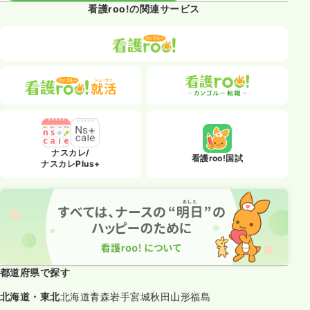
看護roo!の関連サービス
ナスカレ/
看護roo!国試
ナスカレPlus+
都道府県で探す
北海道・東北
北海道
青森
岩手
宮城
秋田
山形
福島