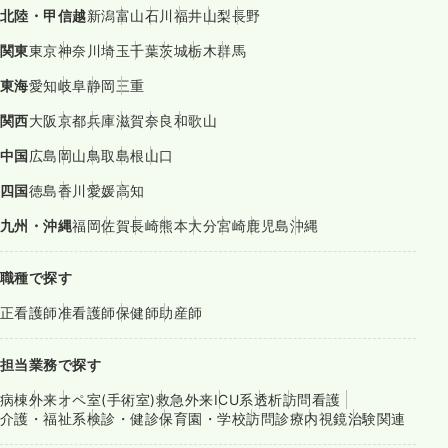
北陸・甲信越
新潟
富山
石川
福井
山梨
長野
関東
東京
神奈川
埼玉
千葉
茨城
栃木
群馬
東海
愛知
岐阜
静岡
三重
関西
大阪
京都
兵庫
滋賀
奈良
和歌山
中国
広島
岡山
鳥取
島根
山口
四国
徳島
香川
愛媛
高知
九州・沖縄
福岡
佐賀
長崎
熊本
大分
宮崎
鹿児島
沖縄
職種で探す
正看護師
准看護師
保健師
助産師
担当業務で探す
病棟
外来
オペ室(手術室)
救急外来
ICU系
透析
訪問看護
介護・福祉系
検診・健診
保育園・学校
訪問診療
内視鏡
治験関連