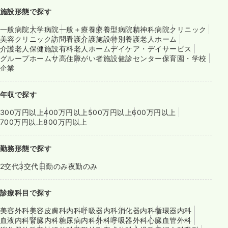
施設形態で探す
一般病院
大学病院
一般＋療養
療養型病院
精神科病院
クリニック
美容クリニック
訪問看護
介護施設
特別養護老人ホーム
介護老人保健施設
有料老人ホーム
デイケア・デイサービス
グループホーム
サ高住
障がい者施設
健診センター
保育園・学校
企業
年収で探す
300万円以上
400万円以上
500万円以上
600万円以上
700万円以上
800万円以上
勤務形態で探す
2交代
3交代
日勤のみ
夜勤のみ
診療科目で探す
美容外科
美容皮膚科
内科
呼吸器内科
消化器内科
循環器内科
血液内科
腎臓内科
糖尿病内科
外科
呼吸器外科
心臓血管外科