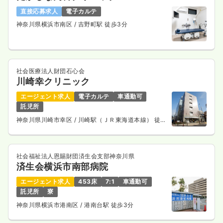
直接応募求人
電子カルテ
神奈川県横浜市南区
/ 吉野町駅 徒歩3分
社会医療法人財団石心会
川崎幸クリニック
エージェント求人
電子カルテ
車通勤可
託児所
神奈川県川崎市幸区
/ 川崎駅（ＪＲ東海道本線） 徒歩
15分
社会福祉法人恩賜財団済生会支部神奈川県
済生会横浜市南部病院
エージェント求人
453床
7:1
車通勤可
託児所
寮
神奈川県横浜市港南区
/ 港南台駅 徒歩3分