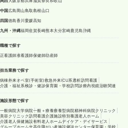
関西
大阪
京都
兵庫
滋賀
奈良
和歌山
中国
広島
岡山
鳥取
島根
山口
四国
徳島
香川
愛媛
高知
九州・沖縄
福岡
佐賀
長崎
熊本
大分
宮崎
鹿児島
沖縄
職種で探す
正看護師
准看護師
保健師
助産師
担当業務で探す
病棟
外来
オペ室(手術室)
救急外来
ICU系
透析
訪問看護
介護・福祉系
検診・健診
保育園・学校
訪問診療
内視鏡
治験関連
施設形態で探す
一般病院
大学病院
一般＋療養
療養型病院
精神科病院
クリニック
美容クリニック
訪問看護
介護施設
特別養護老人ホーム
介護老人保健施設
有料老人ホーム
デイケア・デイサービス
グループホーム
サ高住
障がい者施設
健診センター
保育園・学校