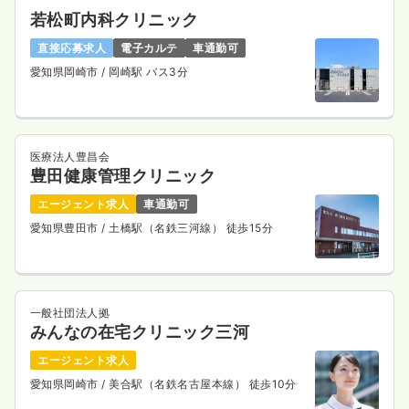
若松町内科クリニック
直接応募求人
電子カルテ
車通勤可
愛知県岡崎市
/ 岡崎駅 バス3分
医療法人豊昌会
豊田健康管理クリニック
エージェント求人
車通勤可
愛知県豊田市
/ 土橋駅（名鉄三河線） 徒歩15分
一般社団法人拠
みんなの在宅クリニック三河
エージェント求人
愛知県岡崎市
/ 美合駅（名鉄名古屋本線） 徒歩10分