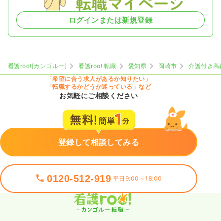
ログインまたは新規登録
看護roo![カンゴルー]
看護roo! 転職
愛知県
岡崎市
介護付き高
「希望に合う求人があるか知りたい」
「転職するかどうか迷っている」など
お気軽にご相談ください
登録して相談してみる
0120-512-919
平日9:00～18:00