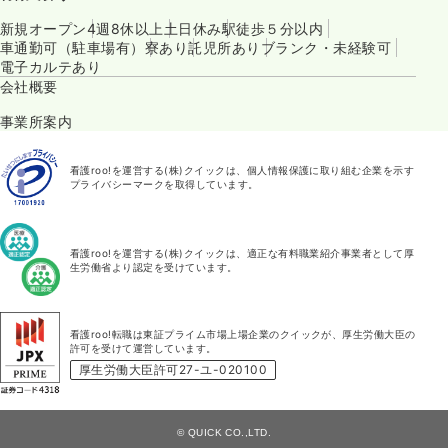
新規オープン
4週8休以上
土日休み
駅徒歩５分以内
車通勤可（駐車場有）
寮あり
託児所あり
ブランク・未経験可
電子カルテあり
会社概要
事業所案内
看護roo!を運営する(株)クイックは、個人情報保護に取り組む企業を示す
プライバシーマークを取得しています。
看護roo!を運営する(株)クイックは、適正な有料職業紹介事業者として厚
生労働省より認定を受けています。
看護roo!転職は東証プライム市場上場企業のクイックが、厚生労働大臣の
許可を受けて運営しています。
厚生労働大臣許可27-ユ-020100
© QUICK CO.,LTD.