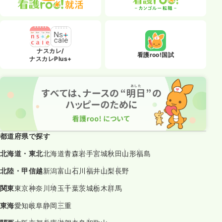
ナスカレ/
看護roo!国試
ナスカレPlus+
都道府県で探す
北海道・東北
北海道
青森
岩手
宮城
秋田
山形
福島
北陸・甲信越
新潟
富山
石川
福井
山梨
長野
関東
東京
神奈川
埼玉
千葉
茨城
栃木
群馬
東海
愛知
岐阜
静岡
三重