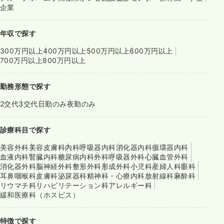
企業
年収で探す
300万円以上
400万円以上
500万円以上
600万円以上
700万円以上
800万円以上
勤務形態で探す
2交代
3交代
日勤のみ
夜勤のみ
診療科目で探す
美容外科
美容皮膚科
内科
呼吸器内科
消化器内科
循環器内科
血液内科
腎臓内科
糖尿病内科
外科
呼吸器外科
心臓血管外科
消化器外科
脳神経外科
整形外科
形成外科
小児科
産婦人科
眼科
耳鼻咽喉科
皮膚科
泌尿器科
精神科・心療内科
放射線科
麻酔科
リウマチ科
リハビリテーション科
アレルギー科
緩和医療科（ホスピス）
特徴で探す