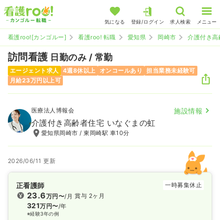
気になる
登録/ログイン
求人検索
メニュー
看護roo![カンゴルー]
看護roo! 転職
愛知県
岡崎市
介護付き高
訪問看護
日勤のみ / 常勤
エージェント求人
4週8休以上
オンコールあり
担当業務未経験可
月給23万円以上可
医療法人博報会
施設情報
介護付き高齢者住宅 いなぐまの虹
愛知県岡崎市 / 東岡崎駅 車10分
2026/06/11 更新
正看護師
一時募集休止
23.6
賞与 2ヶ月
万円〜
/月
321
万円〜
/年
※経験3年の例