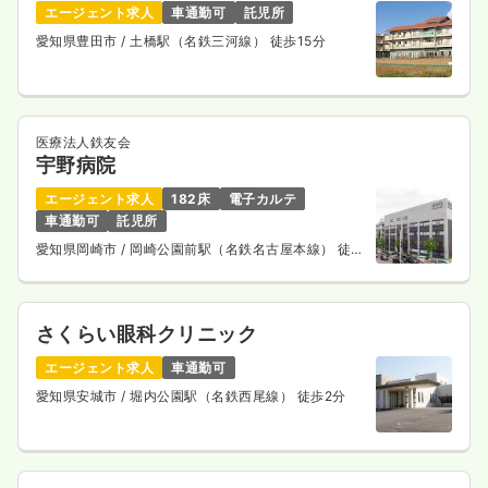
エージェント求人
車通勤可
託児所
愛知県豊田市
/ 土橋駅（名鉄三河線） 徒歩15分
医療法人鉄友会
宇野病院
エージェント求人
182床
電子カルテ
車通勤可
託児所
愛知県岡崎市
/ 岡崎公園前駅（名鉄名古屋本線） 徒歩
5分
さくらい眼科クリニック
エージェント求人
車通勤可
愛知県安城市
/ 堀内公園駅（名鉄西尾線） 徒歩2分