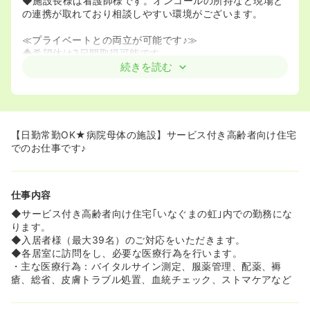
◆施設長様は看護師様です。オンコールの所持など現場と
の連携が取れており相談しやすい環境がございます。
≪プライベートとの両立が可能です♪≫
◆希望休は3日間取得可能です。
◆系列の岡崎東病院では、希望休を4～5日ほど取得する方
続きを読む
もいらっしゃり法人全体としてプライベートを両立してい
く環境を整えていくよう取り組んでいます。
【日勤常勤OK★病院母体の施設】サービス付き高齢者向け住宅
でのお仕事です♪
仕事内容
◆サービス付き高齢者向け住宅｢いなぐまの虹｣内での勤務にな
ります。
◆入居者様（最大39名）のご対応をいただきます。
◆各居室に訪問をし、必要な医療行為を行います。
・主な医療行為：バイタルサイン測定、服薬管理、配薬、褥
瘡、総省、皮膚トラブル処置、血統チェック、ストマケアなど